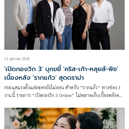
บอยเลิฟ ฟีลกู๊ด อย่าง “แอบหลงรักเดอะซีรีส์” ให้หลายคนได้ฟิน
จิกหมอนกันไปก่อนหน้านี้
13 ตุลาคม 2565
'เปิดกองวิก 3' บุกขยี้ 'คริส-เก้า-หลุยส์-พีช'
เบื้องหลัง 'รากแก้ว' สุดดราม่า
กระแสแรงตั้งแต่ละครยังไม่ออน สำหรับ “รากแก้ว” ทางช่อง 3
งานนี้ รายการ “เปิดกองวิก 3 Online” ไม่พลาดเก็บเบื้องหลังค
วามเข้มข้นให้คุณได้ชมก่อนใคร ทั้ง ความหฤโหด ความยากของ
ซีนอารมณ์ ที่ได้ 2 ผู้จัด ฉอด-สายทิพย์ มนตรีกุล ณ อยุธยา และ
เอส-วรฤทธิ์ ไวยเจียรนัย จากค่าย CHANGE2561 จำกัด