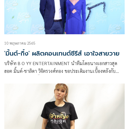
10 พฤษภาคม 2565
'มิ้นต์-กึ้ง' ผลิตคอนเทนต์ซีรีส์ เอาใจสายวาย
บริษัท B O YY ENTERTAINMENT นำทีมโดยนางเอกสาวสุด
ฮอต มิ้นต์-ชาลิดา วิจิตรวงศ์ทอง ขอประเดิมงานเบื้องหลังกับ
บทบาทผู้จัดซีรีส์ครั้งแรก พร้อมด้วย อ้น-ณศรันย์ จุมพลวิวัฒน์
ที่มานั่งแท่นบริหารควบคุมฝ่ายผลิตซีรีส์ พร้อมดึง บริษัท 411
ENTERTAINMENT ร่วมทุน นำโดย กึ้ง-เฉลิมชัย มหากิจศิริ เปิด
งานแถลงข่าวอย่างยิ่งใหญ่