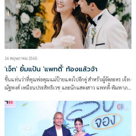
26 พฤษภาคม 2565
'เจ็ท' ยิ้มแป้น 'แพทตี้' ท้องแล้วจ้า
ขึ้นแท่นว่าที่คุณพ่อคุณแม่ป้ายแดงไปอีกคู่ สำหรับผู้จัดละคร เจ็ท-
ณัฐพงศ์ เหมือนประสิทธิเวช และนักแสดงสาว แพทตี้-พิมพาภ
รณ์ เสริมพณิชกิจ โดยล่าสุดทั้งคู่ได้ประกาศข่าวดีผ่านทางอินสตา
แกรม