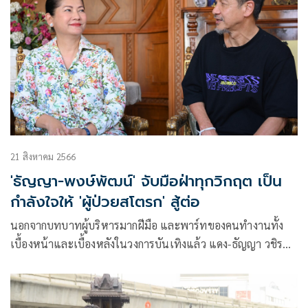
21 สิงหาคม 2566
'ธัญญา-พงษ์พัฒน์' จับมือฝ่าทุกวิกฤต เป็น
กำลังใจให้ 'ผู้ป่วยสโตรก' สู้ต่อ
นอกจากบทบาทผู้บริหารมากฝีมือ และพาร์ทของคนทำงานทั้ง
เบื้องหน้าและเบื้องหลังในวงการบันเทิงแล้ว แดง-ธัญญา วชิร
บรรจง ยังมีอีกหนึ่งบทบาทสำคัญคือการดูแลครอบครัวให้ผ่านพ้น
วิกฤตเมื่อครั้งสามี อ๊อฟ-พงษ์พัฒน์ วชิรบรรจง ล้มป่วยจนปัจจุบัน
อาการดีขึ้น