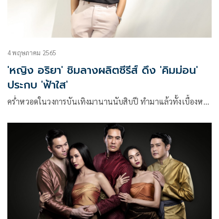
4 พฤษภาคม 2565
'หญิง อริยา' ชิมลางผลิตซีรีส์ ดึง 'คิมม่อน'
ประกบ 'ฟ้าใส'
คร่ำหวอดในวงการบันเทิงมานานนับสิบปี ทำมาแล้วทั้งเบื้องห…