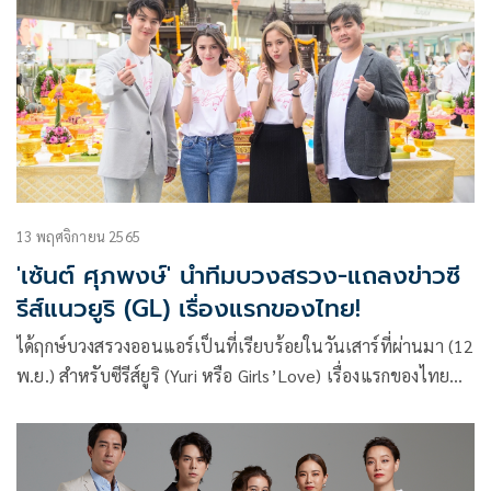
13 พฤศจิกายน 2565
'เซ้นต์ ศุภพงษ์' นำทีมบวงสรวง-แถลงข่าวซี
รีส์แนวยูริ (GL) เรื่องแรกของไทย!
ได้ฤกษ์บวงสรวงออนแอร์เป็นที่เรียบร้อยในวันเสาร์ที่ผ่านมา (12
พ.ย.) สำหรับซีรีส์ยูริ (Yuri หรือ Girls’Love) เรื่องแรกของไทย
อย่าง “ทฤษฎีสีชมพู” (GAP The series) ผลงานผู้จัดไฟแรง
“เซ้นต์-ศุภพงษ์ อุดมแก้วกาญจนา” แห่งบ้าน “ไอดอลแฟคทอ
รี่” (IDOL FACTORY) บริษัทที่เคยฝากผลงานซีรีส์วายสาย