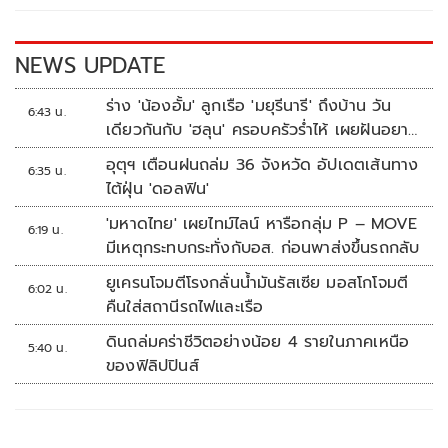
o
n
k
k
NEWS UPDATE
ร่าง 'น้องอั้ม' ลูกเรือ 'มยุรีนารี' ถึงบ้าน วัน
6:43 น.
เดียวกันกับ 'ฮลุน' ครอบครัวร่ำไห้ เผยฝันอยาก
เป็นทหารเรือ
อุตุฯ เตือนฝนถล่ม 36 จังหวัด อัปเดตเส้นทาง
6:35 น.
ไต้ฝุ่น 'ดอลฟิน'
'มหาดไทย' เผยไทม์ไลน์ หารือกลุ่ม P – MOVE
6:19 น.
มีเหตุกระทบกระทั่งกับอส. ก่อนพาส่งขึ้นรถกลับ
ยูเครนโจมตีโรงกลั่นน้ำมันรัสเซีย มอสโกโจมตี
6:02 น.
คืนใส่สถานีรถไฟและเรือ
ดินถล่มคร่าชีวิตอย่างน้อย 4 รายในภาคเหนือ
5:40 น.
ของฟิลิปปินส์