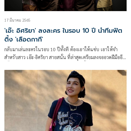
17 มีนาคม 2565
'เอ๊ะ อิศริยา' ลงละคร ในรอบ 10 ปี นำทีมฟิต
ติ้ง 'เลือดกากี'
กลับมาเล่นละครในรอบ 10 ปีทั้งที ต้องเอาให้แซ่บ เอาให้จำ
สำหรับสาว เอ๊ะ-อิศริยา สายสนั่น ที่ล่าสุดเตรียมลงจออวดฝีมืออีก
ครั้งในละครเลือดกากี ทางช่อง 8 แถมงานนี้ สาวเอ๊ะขอควบสอง
ตำแหน่ง ทั้งจัดเองเล่นเอง ที่สำคัญบทบาทครั้งนี้ของเธอ บอก
เลยว่าร้ายขั้นสุด สมการรอคอยของแฟนละครแน่นอน