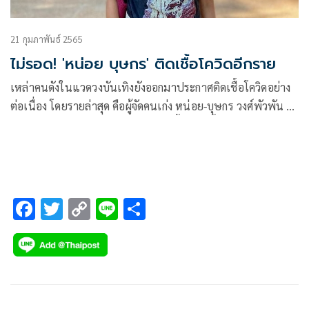
21 กุมภาพันธ์ 2565
ไม่รอด! 'หน่อย บุษกร' ติดเชื้อโควิดอีกราย
เหล่าคนดังในแวดวงบันเทิงยังออกมาประกาศติดเชื้อโควิดอย่าง
ต่อเนื่อง โดยรายล่าสุด คือผู้จัดคนเก่ง หน่อย-บุษกร วงศ์พัวพัน ที่
ได้แจ้งผ่านทางอินสตาแกรมว่า ตอนนี้ได้ติดเชื้อโควิดแล้ว
F
T
C
Li
S
ac
wi
o
n
h
e
tt
p
e
ar
b
er
y
e
o
Li