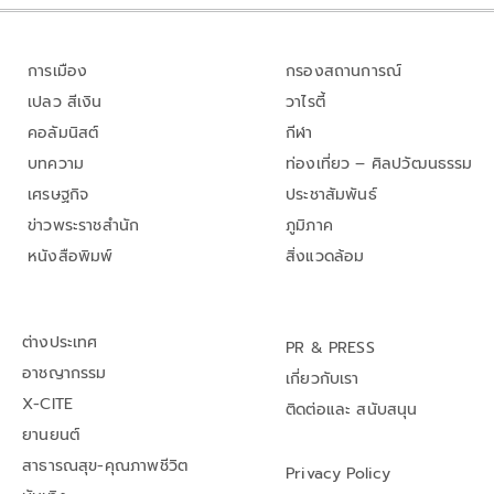
การเมือง
กรองสถานการณ์
เปลว สีเงิน
วาไรตี้
คอลัมนิสต์
กีฬา
บทความ
ท่องเที่ยว – ศิลปวัฒนธรรม
เศรษฐกิจ
ประชาสัมพันธ์
ข่าวพระราชสำนัก
ภูมิภาค
หนังสือพิมพ์
สิ่งแวดล้อม
ต่างประเทศ
PR & PRESS
อาชญากรรม
เกี่ยวกับเรา
X-CITE
ติดต่อและ สนับสนุน
ยานยนต์
สาธารณสุข-คุณภาพชีวิต
Privacy Policy