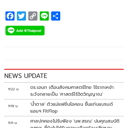
F
T
C
Li
S
ac
wi
o
n
h
e
tt
p
e
ar
b
er
y
e
o
Li
o
n
k
k
NEWS UPDATE
ดร.เอนก เตือนสังคมศาสตร์ไทย ไร้รากเหง้า
11:22 น.
ระวังกลายเป็น 'ศาสตร์ไร้จิตวิญญาณ'
'น้ำตาล' ตัวแม่แฟชั่นไอคอน ขึ้นแท่นแบรนด์
11:19 น.
แอมฯ FitFlop
ศาลปกคองไม่รับฟ้อง 'นพ.สรณ' ปมคุณสมบัติ
11:11 น.