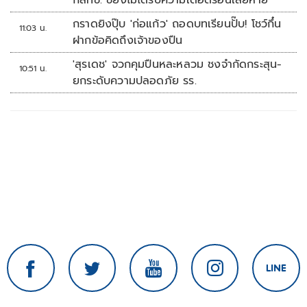
กสทช. ชี้ยังไม่ได้รับความเดือดร้อนเสียหาย
กราดยิงปุ๊บ 'ก่อแก้ว' ถอดบทเรียนปั๊บ! โชว์กึ๋น
11:03 น.
ฝากข้อคิดถึงเจ้าของปืน
'สุรเดช' จวกคุมปืนหละหลวม ชงจำกัดกระสุน-
10:51 น.
ยกระดับความปลอดภัย รร.