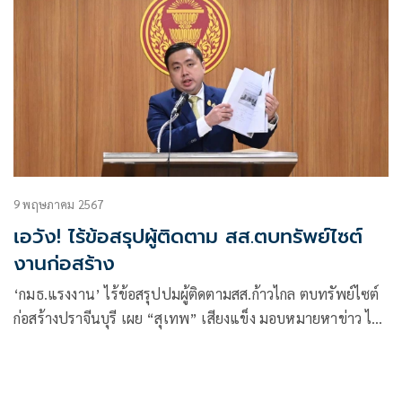
9 พฤษภาคม 2567
เอวัง! ไร้ข้อสรุปผู้ติดตาม สส.ตบทรัพย์ไซต์
งานก่อสร้าง
‘กมธ.แรงงาน’ ไร้ข้อสรุปปมผู้ติดตามสส.ก้าวไกล ตบทรัพย์ไซต์
ก่อสร้างปราจีนบุรี เผย “สุเทพ” เสียงแข็ง มอบหมายหาข่าว ไม่
ได้เรียกรับ ยันไม่ได้ส่งไปฐานะ กมธ. หากผิดจริงต้องดำเนินคดี