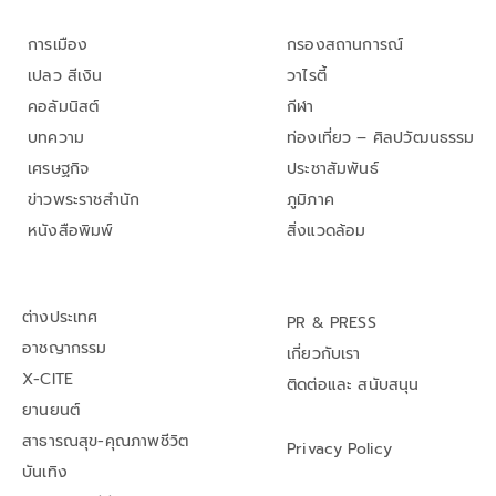
การเมือง
กรองสถานการณ์
เปลว สีเงิน
วาไรตี้
คอลัมนิสต์
กีฬา
บทความ
ท่องเที่ยว – ศิลปวัฒนธรรม
เศรษฐกิจ
ประชาสัมพันธ์
ข่าวพระราชสำนัก
ภูมิภาค
หนังสือพิมพ์
สิ่งแวดล้อม
ต่างประเทศ
PR & PRESS
อาชญากรรม
เกี่ยวกับเรา
X-CITE
ติดต่อและ สนับสนุน
ยานยนต์
สาธารณสุข-คุณภาพชีวิต
Privacy Policy
บันเทิง