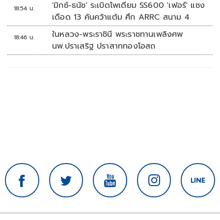
'มิกซ์-ธนัช' ระเบิดโพเดียม SS600 'เฟอร์' แซง
18:54 น.
เดือด 13 คันคว้าแต้ม ศึก ARRC สนาม 4
ในหลวง-พระราชินี พระราชทานเพลิงศพ
18:46 น.
นพ.ปราเสริฐ ปราสาททองโอสถ