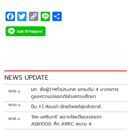
F
T
C
Li
S
ac
wi
o
n
h
e
tt
p
e
ar
b
er
y
e
o
Li
o
n
k
k
NEWS UPDATE
มท. สั่งผู้ว่าฯทั่วประเทศ ยกระดับ 4 มาตรการ
19:06 น.
ดูแลความปลอดภัยในสถานศึกษา
19:00 น.
ปืน..!! | ห้องข่าวไทยโพสต์สุดสัปดาห์
'ชิพ-นครินทร์' ผงาดโพเดียมเรซแรก
18:56 น.
ASB1000 ศึก ARRC สนาม 4