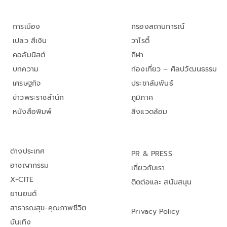
การเมือง
กรองสถานการณ์
เปลว สีเงิน
วาไรตี้
คอลัมนิสต์
กีฬา
บทความ
ท่องเที่ยว – ศิลปวัฒนธรรม
เศรษฐกิจ
ประชาสัมพันธ์
ข่าวพระราชสำนัก
ภูมิภาค
หนังสือพิมพ์
สิ่งแวดล้อม
ต่างประเทศ
PR & PRESS
อาชญากรรม
เกี่ยวกับเรา
X-CITE
ติดต่อและ สนับสนุน
ยานยนต์
สาธารณสุข-คุณภาพชีวิต
Privacy Policy
บันเทิง