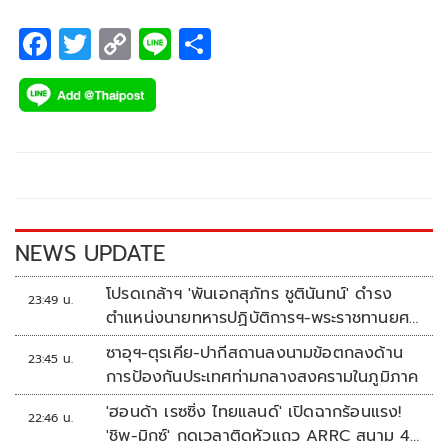
กรกฎาคม ที่ผ่านมา
F
T
C
Li
S
ac
wi
o
n
h
e
tt
p
e
ar
b
er
y
e
o
Li
o
n
k
k
NEWS UPDATE
โปรดเกล้าฯ 'พันเอกสุภัทร ชูตินันทน์' ดำรง
23:49 น.
ตำแหน่งนายทหารปฏิบัติการฯ-พระราชทานยศ
'พลตรี'
ซาอุฯ-ตุรเคีย-ปากีสถานลงนามข้อตกลงด้าน
23:45 น.
การป้องกันประเทศท่ามกลางสงครามในภูมิภาค
'ฮอนด้า เรซซิ่ง ไทยแลนด์' เปิดฉากร้อนแรง!
22:46 น.
'ชิพ-มิกซ์' กดเวลาติดหัวแถว ARRC สนาม 4