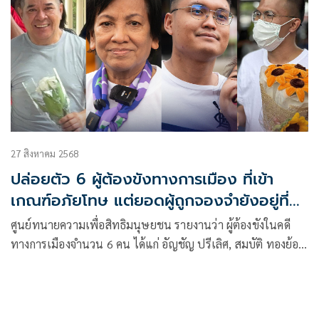
27 สิงหาคม 2568
ปล่อยตัว 6 ผู้ต้องขังทางการเมือง ที่เข้า
เกณฑ์อภัยโทษ แต่ยอดผู้ถูกจองจำยังอยู่ที่
47 คน
ศูนย์ทนายความเพื่อสิทธิมนุษยชน รายงานว่า ผู้ต้องขังในคดี
ทางการเมืองจำนวน 6 คน ได้แก่ อัญชัญ ปรีเลิศ, สมบัติ ทองย้อย,
สิรภพ พุ่มพึ่งพุทธ, ธนายุทธ ณ อยุธยา, ธนพร และ ทีปกร
ทยอยได้รับการปล่อยตัวออกจากเรือนจำ 5 แห่ง หลังเข้าเกณฑ์
ตาม พ.ร.ฎ.อภัยโทษ พ.ศ. 2568 ที่ออกมาในช่วงปลายเดือน