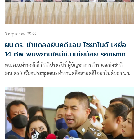
3 พฤษภาคม 2566
ผบ.ตร. นำแถลงยิบคดีแอม ไซยาไนด์ เหยื่อ
14 ศพ พบพยานใหม่เป็นเมียน้อย รองผกก.
พล.ต.อ.ดำรงศักดิ์ กิตติประภัสร์ ผู้บัญชาการตำรวจแห่งชาติ
(ผบ.ตร.) เรียกประชุมคณะทำงานคลี่คลายคดีไซยาไนด์ของ นางส
รารัตน์ รังสิวุฒาพรณ์ หรือ แอม ที่ก่อเหตุวางยาเหยื่อชิงทรัพย์
ซึ่งประกอบด้วยชุดคณะทำงาน พล.ต.อ.สุรเชษฐ์ หักพาล รอง
ผบ.ตร. ตำรวจนครบาล, ตำรวจภูธรภาค 4, ตำรวจภูธรภาค 7,
กองปราบปราม เจ้าหน้าที่พิสูจน์หลักฐาน และแพทย์นิติเวชโรง
พยาบาลตำรวจ ใช้เวลากว่า 2 ชั่วโมง