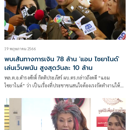
19 พฤษภาคม 2566
พบเส้นทางการเงิน 78 ล้าน 'แอม ไซยาไนด์'
เล่นเว็บพนัน สูงสุดวันละ 10 ล้าน
พล.ต.อ.ดำรงศักดิ์ กิตติประภัสร์ ผบ.ตร.กล่าวถึงคดี “แอม
ไซยาไนด์” ว่า เป็นเรื่องที่ประชาชนสนใจต้องเรงรัดทำงานให้
เร็วแต่ต้องรอบครอบ ทำในรูปแบบคณะทำงาน ทราบว่าคณะ
ทำงานที่มี พล.ต.อ.สุรเชษฐ์ หักพาล รอง ผบ.ตร.เป็นหัวหน้า
คณะทำงาน มีการประชุมทุกวันโดยมีพนักงานสอบสวนของงกอง
ปราบปราม