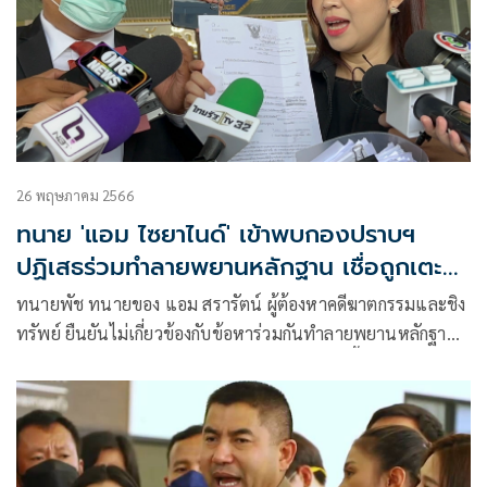
26 พฤษภาคม 2566
ทนาย 'แอม ไซยาไนด์' เข้าพบกองปราบฯ
ปฏิเสธร่วมทำลายพยานหลักฐาน เชื่อถูกเตะ
ตัดขา
ทนายพัช ทนายของ แอม สรารัตน์ ผู้ต้องหาคดีฆาตกรรมและชิง
ทรัพย์ ยืนยันไม่เกี่ยวข้องกับข้อหาร่วมกันทำลายพยานหลักฐาน
หลังเข้ารับทราบข้อกล่าวหาที่กองปราบฯ ในวันนี้ ยืนยันเป็น
ทนายหลักในคดีให้ผู้ต้องหา เตรียมพิจารณาฟ้องตำรวจ และ
สื่อมวลชน อีกเพียบ