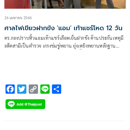
26 เมษายน 2566
ศาลไฟเขียวฝากขัง 'แอม' เท้าแชร์โหด 12 วัน
ตร.กองปราบหิ้วแอมเท้าแชร์เลือดเย็นฝากขัง ค้านประกันเหตุมี
อดีตสามีเป็นตำรวจ เกรงข่มขู่พยาน ยุ่งเหยิงพยานหลักฐาน
หลบหนีและมีคดีอื่นที่มีลักษณะเดียวกันนี้อีก 9 คดี
F
T
C
Li
S
ac
wi
o
n
h
e
tt
p
e
ar
b
er
y
e
o
Li