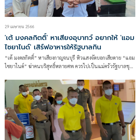
29 เมษายน 2566
'เต้ มงคลกิตติ์' หาเสียงอุบาทว์ อยากให้ 'แอม
ไซยาไนด์' เสิร์ฟอาหารให้รัฐบาลกิน
“เต้ มงคลกิตติ์” หาเสียงกาญจนบุรี หิวแสงจัดบอกเสียดาย “แอม
ไซยาไนด์” ฆ่าคนบริสุทธิ์หลายศพ ควรไปเป็นแม่ครัวรัฐบาลชุด
ปัจจุบัน เสิร์ฟอาหารให้ลุงๆกิน จะเป็นคุณูปการแก่ประเทศ