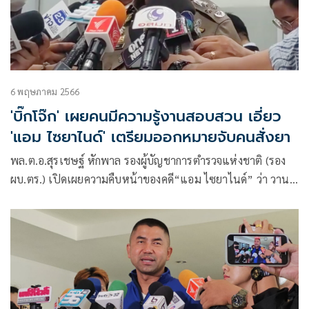
6 พฤษภาคม 2566
'บิ๊กโจ๊ก' เผยคนมีความรู้งานสอบสวน เอี่ยว
'แอม ไซยาไนด์' เตรียมออกหมายจับคนสั่งยา
พล.ต.อ.สุรเชษฐ์ หักพาล รองผู้บัญชาการตำรวจแห่งชาติ (รอง
ผบ.ตร.) เปิดเผยความคืบหน้าของคดี“แอม ไซยาไนด์” ว่า วาน
ได้มีการตรวจค้นบ้านพ่อและแม่นางแอมที่ จ.กาญจนบุรี พบหลัก
ฐานที่สามารถเชื่อมโยงได้ว่านางแอมมีการสั่งไซยาไนด์จริงโดย
ใช้ชื่อบุคคลอื่นในการสั่งและรับตั้งแต่ต้นปี 2565