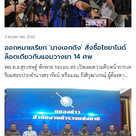
4 พฤษภาคม 2566
ออกหมายเรียก 'นางเอกดัง' สั่งซื้อไซยาไนด์
ล็อตเดียวกับแอมวางยา 14 ศพ
พล.ต.อ.สุรเชษฐ์ หักพาล รอง ผบ.ตร.เปิดเผยความคืบหน้าการเต
รียมสอบปากคำนางสรารัตน์ หรือแอม รังสิวุฒาภรณ์ ผู้ต้องหา
วางสารพิษไซยาไนด์ฆ่าชิงทรัพย์เหยื่อนับสิบรายว่า คืนวานนี้ได้
สอบปากคำน้อยหน่า หญิงสาวคนสนิท พ.ต.ท.วิฑูรย์ รังสิวุฒาภ
รณ์