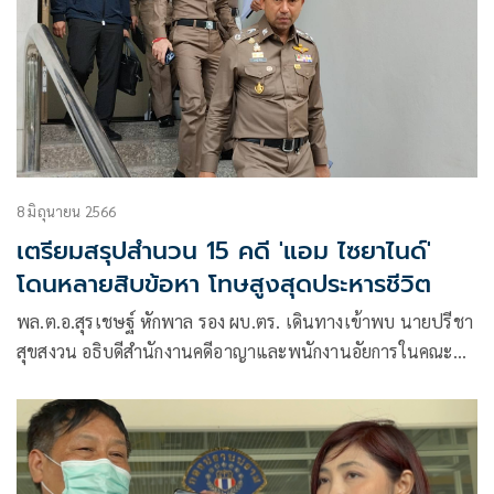
8 มิถุนายน 2566
เตรียมสรุปสำนวน 15 คดี 'แอม ไซยาไนด์'
โดนหลายสิบข้อหา โทษสูงสุดประหารชีวิต
พล.ต.อ.สุรเชษฐ์ หักพาล รอง ผบ.ตร. เดินทางเข้าพบ นายปรีชา
สุขสงวน อธิบดีสำนักงานคดีอาญาและพนักงานอัยการในคณะ
ทำงาน ในคดีแอมไซยาไนท์ เพื่อหารือการทำสำนวนคดี นางสรา
รัตน์ รังสิวุฒาภรณ์ หรือ แอม ไซยาไนด์วางยาฆาตกรรม