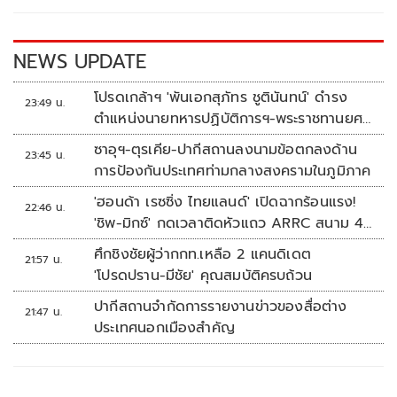
o
n
k
k
NEWS UPDATE
โปรดเกล้าฯ 'พันเอกสุภัทร ชูตินันทน์' ดำรง
23:49 น.
ตำแหน่งนายทหารปฏิบัติการฯ-พระราชทานยศ
'พลตรี'
ซาอุฯ-ตุรเคีย-ปากีสถานลงนามข้อตกลงด้าน
23:45 น.
การป้องกันประเทศท่ามกลางสงครามในภูมิภาค
'ฮอนด้า เรซซิ่ง ไทยแลนด์' เปิดฉากร้อนแรง!
22:46 น.
'ชิพ-มิกซ์' กดเวลาติดหัวแถว ARRC สนาม 4
ที่มัลดาลิกา
ศึกชิงชัยผู้ว่ากกท.เหลือ 2 แคนดิเดต
21:57 น.
'โปรดปราน-มีชัย' คุณสมบัติครบถ้วน
ปากีสถานจำกัดการรายงานข่าวของสื่อต่าง
21:47 น.
ประเทศนอกเมืองสำคัญ