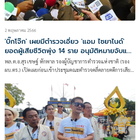
2 พฤษภาคม 2566
'บิ๊กโจ๊ก' เผยมีตำรวจเอี่ยว 'แอม ไซยาไนด์'
ยอดผู้เสียชีวิตพุ่ง 14 ราย อนุมัติหมายจับแล้ว
10 คดี
พล.ต.อ.สุรเชษฐ์ หักพาล รองผู้บัญชาการตำรวจแห่งชาติ (รอง
ผบ.ตร.) เปิดเผยก่อนเข้าประชุมคณะตำรวจคลี่คลายคดีการเสีย
ชีวิตวางยาฆ่าชิงทรัพย์ จากนางสรารัตน์ หรือแอม รังสิวุฒาภรณ์
ว่าในช่วงที่ 3-4 วันที่ผ่านมา