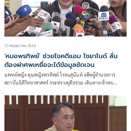
10 พฤษภาคม 2566
'หมอพรทิพย์' ช่วยไขคดีแอม ไซยาไนด์ ลั่น
ต้องผ่าศพเหยื่อจะได้ข้อมูลชัดเจน
แพทย์หญิง คุณหญิงพรทิพย์ โรจนสุนันท์ อดีตผู้อำนวยการ
สถาบันนิติวิทยาศาสตร์ กระทรวงยุติธรรม เดินทางเข้าพบ
พนักงานสอบสวนชุดคลี่คลายคดีแอมไซยาไนด์ และ พล.ต.อ.สุร
เชษฐ์ หักพาล รอง ผบ.ตร. หลัง รองผบ.ตร. ได้เชิญตัวเองมา เพื่อ
ขอคำปรึกษาในฐานะผู้เชี่ยวชาญด้านการชันสูตรศพ