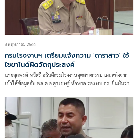
8 พฤษภาคม 2566
กรมโรงงานฯ เตรียมแจ้งความ 'ดาราสาว' ใช้
ไซยาไนด์ผิดวัตถุประสงค์
นายจุลพงษ์ ทวีศรี อธิบดีกรมโรงงานอุตสาหกรรม เผยหลังจาก
เข้าให้ข้อมูลกับ พล.ต.อ.สุรเชษฐ์ หักพาล รอง ผบ.ตร. ยืนยันว่า
กรมโรงงานอุตสาหกรรมได้ควบคุมการนำเข้าสารไซยาไนด์จาก
ต่างประเทศ ให้เป็นไปตามวัตถุประสงค์