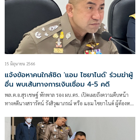
15 มิถุนายน 2566
แจ้งข้อหาคนใกล้ชิด 'แอม ไซยาไนด์' ร่วมฆ่าผู้
อื่น พบเส้นทางการเงินเชื่อม 4-5 คดี
พล.ต.อ.สุรเชษฐ์ หักพาล รอง ผบ.ตร. เปิดเผยถึงความคืบหน้า
ทางคดีนางสรารัตน์ รังสิวุฒาภรณ์ หรือ แอม ไซยาไนด์ ผู้ต้องหา
ฆ่าผู้อื่นโดยเจตนาและโดยไตร่ตรองไว้ก่อน