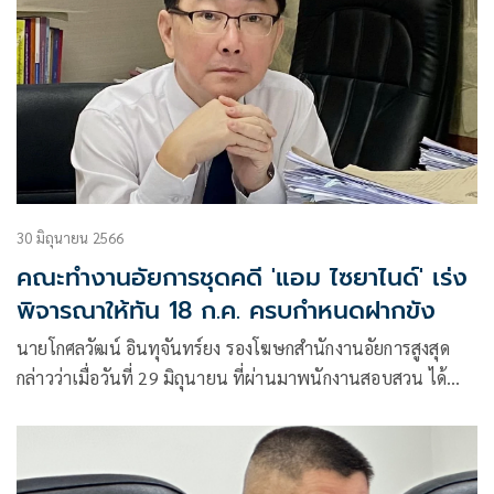
30 มิถุนายน 2566
คณะทำงานอัยการชุดคดี 'แอม ไซยาไนด์' เร่ง
พิจารณาให้ทัน 18 ก.ค. ครบกำหนดฝากขัง
นายโกศลวัฒน์ อินทุจันทร์ยง รองโฆษกสำนักงานอัยการสูงสุด
กล่าวว่าเมื่อวันที่ 29 มิถุนายน ที่ผ่านมาพนักงานสอบสวน ได้นำ
สำนวน 7 เเฟ้มพร้อมความเห็นสมควรสั่งฟ้อง นางสรารัตน์ รังสิ
วุฒาภรณ์ หรือเเอมไซยาไนด์ ในความฐาน ฆ่าผู้อื่นโดยไตร่ตรอง
ไว้ก่อน