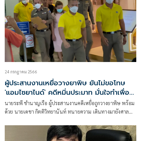
24 กรกฎาคม 2566
ผู้ประสานงานเหยื่อวางยาพิษ ยันไม่ขอโทษ
'แอมไซยาไนด์' คดีหมิ่นประมาท มั่นใจทำเพื่อ
ส่วนรวม
นายระพี ชำนาญเรือ ผู้ประสานงานคดีเหยื่อถูกวางยาพิษ พร้อม
ด้วย นายเดชา กิตติวิทยานันท์ ทนายความ เดินทางมายังศาล
อาญา เพื่อร่วมรับฟังการไต่สวนมูลฟ้อง ในคดีที่ ถูก น.ส.สรารัตน์
รังสิวุฒาภรณ์ หรือ แอม ไซยาไนด์