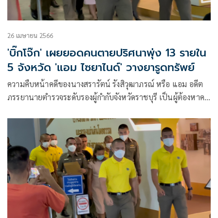
26 เมษายน 2566
'บิ๊กโจ๊ก' เผยยอดคนตายปริศนาพุ่ง 13 รายใน
5 จังหวัด 'แอม ไซยาไนด์' วางยารูดทรัพย์
ความคืบหน้าคดีของนางสรารัตน์ รังสิวุฒาภรณ์ หรือ แอม อดีต
ภรรยานายตำรวจระดับรองผู้กำกับจังหวัดราชบุรี เป็นผู้ต้องหาคดี
ฆ่าผู้อื่นโดยไตร่ตรองไว้ก่อน