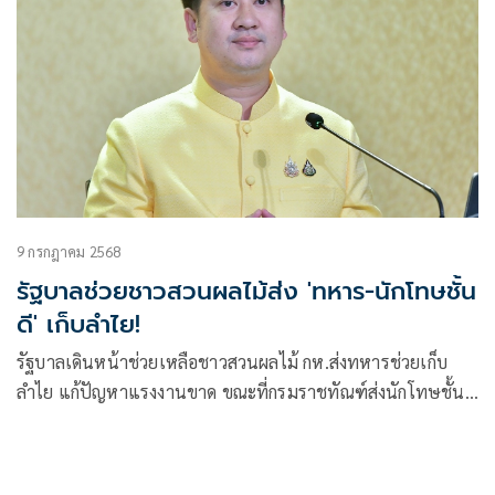
9 กรกฎาคม 2568
รัฐบาลช่วยชาวสวนผลไม้ส่ง 'ทหาร-นักโทษชั้น
ดี' เก็บลำไย!
รัฐบาลเดินหน้าช่วยเหลือชาวสวนผลไม้ กห.ส่งทหารช่วยเก็บ
ลำไย แก้ปัญหาแรงงานขาด ขณะที่กรมราชทัณฑ์ส่งนักโทษชั้นดี
ช่วยอีกแรง ด้านพาณิชย์ประสานผู้ส่งออกรวบรวมล้งเร่งเปิดจุด
รับซื้อ