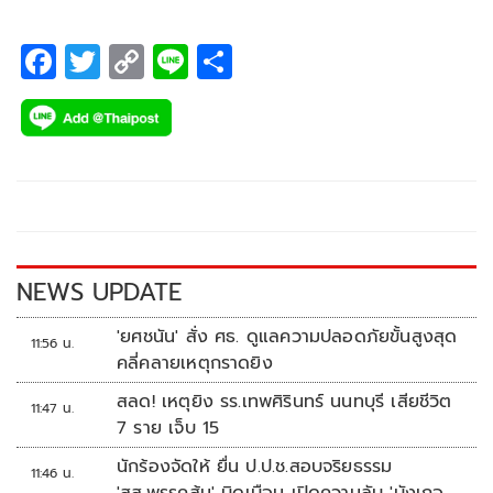
F
T
C
Li
S
ac
wi
o
n
h
e
tt
p
e
ar
b
er
y
e
o
Li
o
n
k
k
NEWS UPDATE
'ยศชนัน' สั่ง ศธ. ดูแลความปลอดภัยขั้นสูงสุด
11:56 น.
คลี่คลายเหตุกราดยิง
สลด! เหตุยิง รร.เทพศิรินทร์ นนทบุรี เสียชีวิต
11:47 น.
7 ราย เจ็บ 15
นักร้องจัดให้ ยื่น ป.ป.ช.สอบจริยธรรม
11:46 น.