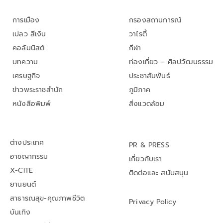
การเมือง
กรองสถานการณ์
เปลว สีเงิน
วาไรตี้
คอลัมนิสต์
กีฬา
บทความ
ท่องเที่ยว – ศิลปวัฒนธรรม
เศรษฐกิจ
ประชาสัมพันธ์
ข่าวพระราชสำนัก
ภูมิภาค
หนังสือพิมพ์
สิ่งแวดล้อม
ต่างประเทศ
PR & PRESS
อาชญากรรม
เกี่ยวกับเรา
X-CITE
ติดต่อและ สนับสนุน
ยานยนต์
สาธารณสุข-คุณภาพชีวิต
Privacy Policy
บันเทิง