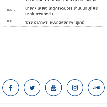
'สส.พรรคส้ม' บิดเบือน เปิดความลับ 'บังเกอร์
ทหาร'
นายกฯ เสียใจ เหตุกราดยิงรร.ย่านนนทบุรี แย่
11:39 น.
มากไม่ควรเกิดขึ้น
11:35 น.
'ฮาย อาภาพร' อัปเดตสุขภาพ 'สุนารี'