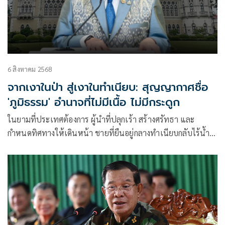
6 สิงหาคม 2568
จากเงาในป่า สู่เงาในทำเนียบ: สุญญากาศชื่อ
'ภูมิธรรม' อำนาจที่ไม่มีเนื้อ ไม่มีกระดูก
ในยามที่ประเทศต้องการ ผู้นำที่ปลุกเร้า สร้างศรัทธา และ
กำหนดทิศทางให้เดินหน้า ชายที่ยืนอยู่กลางทำเนียบกลับไร้น้ำ
หนัก ไร้ถ้อยคำจุดประกาย ไร้พลังใดที่ทำให้สังคมรู้สึกว่ามีใครนำ
อยู่จริง “ภูมิธรรม เวชยชัย” จึงไม่ใช่ผู้นำ หากแต่คือ เงาบางของ
ระบบเดิม ที่ยังเคลื่อนไหวในทำเนียบ โดยไร้เป้าหมาย ไร้ปลาย
ทาง และไร้แม้กระทั่งเหตุผลของการมีอยู่