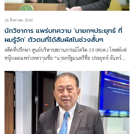
26 สิงหาคม 2566
นักวิชาการ แพร่บทความ 'นายกฯประยุทธ์ ที่
ผมรู้จัก' ตัวตนที่ได้สัมผัสในช่วงสั้นๆ
อดีตที่ปรึกษา ศูนย์บริหารสถานการณ์โควิด-19 (ศบค.) โพสต์เฟ
ซบุ๊กเผยแพร่บทความชื่อ “นายกรัฐมนตรีชื่อ ประยุทธ์ จันทร์
โอชา ที่ผมรู้จัก” มีเนื้อหาดังนี้