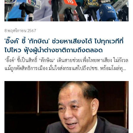
8 พฤศจิกายน 2567
'อิ๊งค์' ชี้ 'ทักษิณ' ช่วยหาเสียงได้ ไปทุกเวทีที่
ไปไหว ฟุ้งผู้นำต่างชาติถามถึงตลอด
‘อิ๊งค์’ ชี้เป็นสิทธิ์ ‘ทักษิณ’ เดินสายช่วยเพื่อไทยหาเสียง ไม่กังวล
แม้ถูกตัดสิทธิการเมือง มั่นใจส่งกระแสไปถึงปชช. พร้อมโผล่ทุก
เวทีที่ไปไหว เผยผู้นำเกือบทุกประเทศถามถึงพ่อ