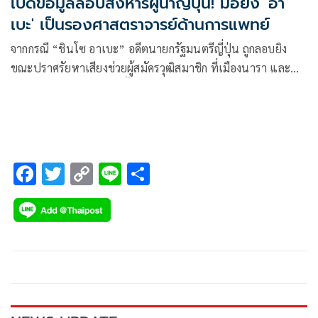
เปิดข้อมูลลอบสังหารผู้นำญี่ปุ่น! มือยิง 'อา
เบะ' เป็นรองศาสตราจารย์ด้านการแพทย์
จากกรณี “ชินโซ อาเบะ” อดีตนายกรัฐมนตรีญี่ปุ่น ถูกลอบยิง
ขณะปราศรัยหาเสียงช่วยผู้สมัครวุฒิสมาชิก ที่เมืองนารา และ
เสียชีวิตลงในเวลาต่อมานั้น
F
T
C
Li
S
ac
wi
o
n
h
e
tt
p
e
ar
b
er
y
e
o
Li
o
n
k
k