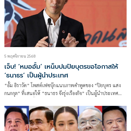
5 พฤศจิกายน 2568
เจ็บ! ‘หมออั้ม’ เหน็บปมปิยบุตรขอโอกาสให้
‘ธนาธร’ เป็นผู้นำประเทศ
“อั้ม อิราวัต” โพสต์เฟซบุ๊กแนบภาพคำพูดของ “ปิยบุตร แสง
กนกกุล” ที่เสนอให้ “ธนาธร จึงรุ่งเรืองกิจ” เป็นผู้นำประเทศ
พร้อมข้อความสั้น ๆ ว่า “อ๋อ…ไม่ดีกว่าครับ ประเทศไทยไม่ใช่
สนามเด็กเล่น”