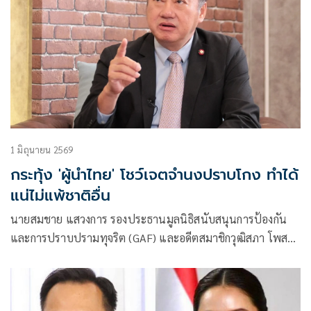
1 มิถุนายน 2569
กระทุ้ง 'ผู้นำไทย' โชว์เจตจำนงปราบโกง ทำได้
แน่ไม่แพ้ชาติอื่น
นายสมชาย แสวงการ รองประธานมูลนิธิสนับสนุนการป้องกัน
และการปราบปรามทุจริต (GAF) และอดีตสมาชิกวุฒิสภา โพสต์
ข้อความผ่านเฟซบุ๊กว่า มองจีนปราบปรามทุจริตแล้วย้อนดูตัว