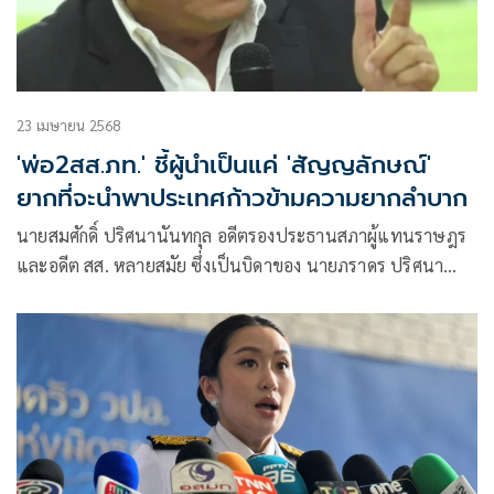
23 เมษายน 2568
'พ่อ2สส.ภท.' ชี้ผู้นำเป็นแค่ 'สัญญลักษณ์'
ยากที่จะนำพาประเทศก้าวข้ามความยากลำบาก
นายสมศักดิ์ ปริศนานันทกุล อดีตรองประธานสภาผู้แทนราษฎร
และอดีต สส. หลายสมัย ซึ่งเป็นบิดาของ นายภราดร ปริศนา
นันทกุล สส. พรรคภูมิใจไทย และรองประธานสภาฯ คนที่ 2 รวม
ถึง นายกรวีร์ ปริศนานันทกุล สส. พรรคเดียวกัน ได้ออกมาแสดง
จุดยืนผ่านเฟซบุ๊กส่วนตัวอีกครั้ง ว่า