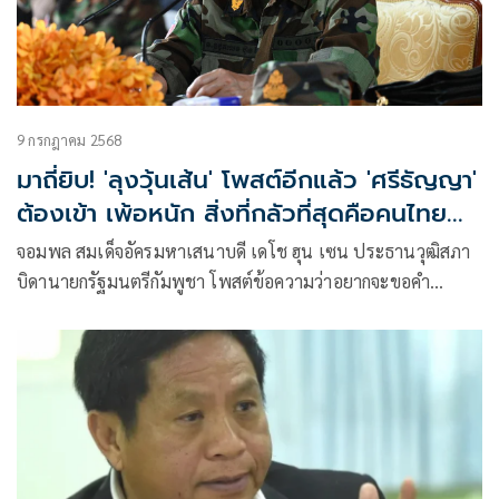
9 กรกฎาคม 2568
มาถี่ยิบ! 'ลุงวุ้นเส้น' โพสต์อีกแล้ว 'ศรีธัญญา'
ต้องเข้า เพ้อหนัก สิ่งที่กลัวที่สุดคือคนไทย
อาจรัก 'ฮุนเซน'
จอมพล สมเด็จอัครมหาเสนาบดี เดโช ฮุน เซน ประธานวุฒิสภา
บิดานายกรัฐมนตรีกัมพูชา โพสต์ข้อความว่าอยากจะขอคำ
แนะนำจากนักการ