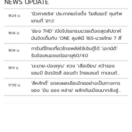
NEWS UPDATE
'นิวคาสเซิล' ประกาศแต่งตั้ง 'ไยส์เลอร์' คุมทัพ
18:24 น.
แทนที่ 'ฮาว'
'ช่อง 7HD' เปิดโปรแกรมมวยเดือดสุดสัปดาห์
18:14 น.
มันจัดเต็มกับ 'ONE ลุมพินี 165-มวยไทย 7 สี'
การันตีไทยเที่ยวไทยพลัสใช้เงินกู้ได้ ‘เอกนิติ’
18:14 น.
รับข้อเสนอชงต่ออายุ60/40
'มะมาย-ปองคุณ' ควง 'เสือเขียน' คว้ารอง
18:11 น.
แชมป์ อิเดมิตสึ ฮอนด้า ไทยแลนด์ ทาเลนต์
คัพ สนาม 3
'สีหศักดิ์' แถลงผลเยือนไทยอย่างเป็นทางการ
17:59 น.
ของ 'มิน ออง หล่าย' ผลักดันเมียนมากลับสู่
อาเซียน