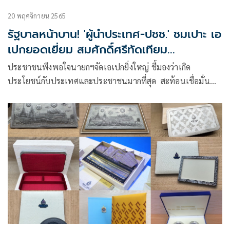
20 พฤศจิกายน 2565
รัฐบาลหน้าบาน! 'ผู้นำประเทศ-ปชช.' ชมเปาะ เอ
เปกยอดเยี่ยม สมศักดิ์ศรีทัดเทียม
อารยประเทศ
ประชาชนพึงพอใจนายกฯจัดเอเปกยิ่งใหญ่ ชี้มองว่าเกิด
ประโยชน์กับประเทศและประชาชนมากที่สุด สะท้อนเชื่อมั่น
และสนับสนุนนายกฯทำหน้าที่ต่อไป