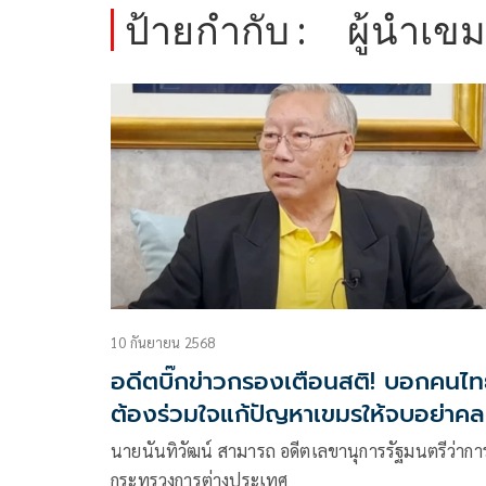
ป้ายกำกับ :
ผู้นำเข
10 กันยายน 2568
อดีตบิ๊กข่าวกรองเตือนสติ! บอกคนไ
ต้องร่วมใจแก้ปัญหาเขมรให้จบอย่าค
มาตรการใดๆ
นายนันทิวัฒน์ สามารถ อดีตเลขานุการรัฐมนตรีว่ากา
กระทรวงการต่างประเทศ