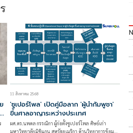
มร
N
11 สิงหาคม 2568
ทย
'ซูเปอร์โพล' เปิดคู่มือลาก 'ผู้นำกัมพูชา'
ลาย
ขึ้นศาลอาญาระหว่างประเทศ
ร
ผศ.ดร.นพดล กรรณิกา ผู้ก่อตั้งซูเปอร์โพล ศิษย์เก่า
มหาวิทยาลัยมิชิแกน สหรัฐอเมริกา ด้านวิทยาการข้อมูล