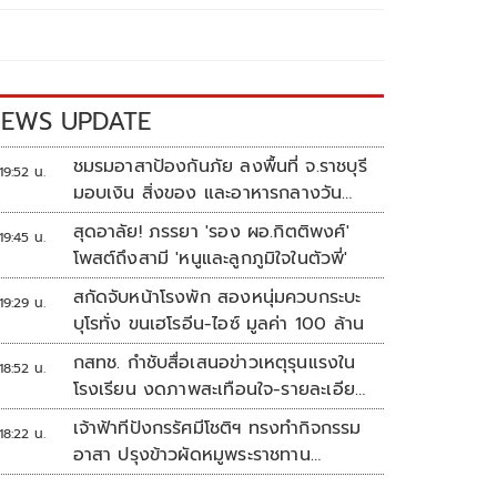
EWS UPDATE
ชมรมอาสาป้องกันภัย ลงพื้นที่ จ.ราชบุรี
19:52 น.
มอบเงิน สิ่งของ และอาหารกลางวัน
แก่โรงเรียนบ้านหนองน้ำใส
สุดอาลัย! ภรรยา 'รอง ผอ.กิตติพงศ์'
19:45 น.
โพสต์ถึงสามี 'หนูและลูกภูมิใจในตัวพี่'
สกัดจับหน้าโรงพัก สองหนุ่มควบกระบะ
19:29 น.
บุโรทั่ง ขนเฮโรอีน-ไอซ์ มูลค่า 100 ล้าน
กสทช. กำชับสื่อเสนอข่าวเหตุรุนแรงใน
18:52 น.
โรงเรียน งดภาพสะเทือนใจ-รายละเอียด
เสี่ยงเลียนแบบ
เจ้าฟ้าทีปังกรรัศมีโชติฯ ทรงทำกิจกรรม
18:22 น.
อาสา ปรุงข้าวผัดหมูพระราชทาน
ประชาชน