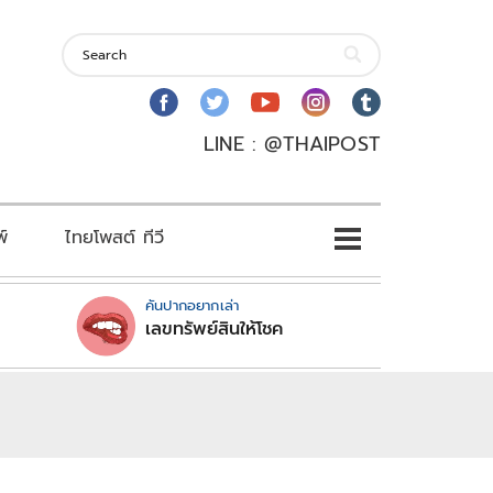
LINE : @THAIPOST
พ์
ไทยโพสต์ ทีวี
คันปากอยากเล่า
เลขทรัพย์สินให้โชค