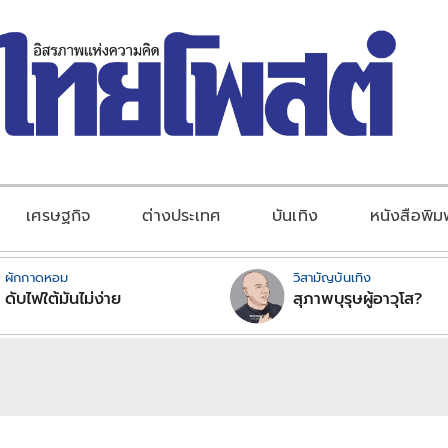
เศรษฐกิจ
ต่างประเทศ
บันเทิง
หนังสือพิม
ผักกาดหอม
วิสามัญบันเทิง
ดับไฟใต้มันไม่ง่าย
สุภาพบุรุษผู้อาวุโส?