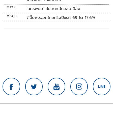
ไทยพลัส’ ไม่ผิดหลัก
11:27 น.
'นครพนม' ฝนตกหนักถล่มเมือง
11:04 น.
ตีปี๊บส่งออกไทยครึ่งปีแรก 69 โต 17.6%