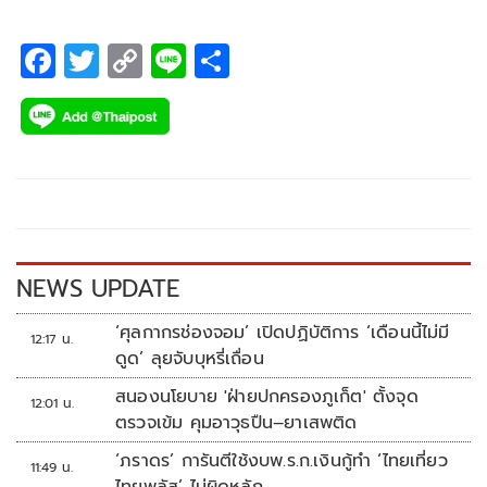
F
T
C
Li
S
ac
wi
o
n
h
e
tt
p
e
ar
b
er
y
e
o
Li
o
n
k
k
NEWS UPDATE
‘ศุลกากรช่องจอม’ เปิดปฏิบัติการ ‘เดือนนี้ไม่มี
12:17 น.
ดูด’ ลุยจับบุหรี่เถื่อน
สนองนโยบาย 'ฝ่ายปกครองภูเก็ต' ตั้งจุด
12:01 น.
ตรวจเข้ม คุมอาวุธปืน–ยาเสพติด
‘ภราดร’ การันตีใช้งบพ.ร.ก.เงินกู้ทำ ‘ไทยเที่ยว
11:49 น.