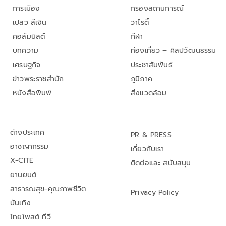
การเมือง
กรองสถานการณ์
เปลว สีเงิน
วาไรตี้
คอลัมนิสต์
กีฬา
บทความ
ท่องเที่ยว – ศิลปวัฒนธรรม
เศรษฐกิจ
ประชาสัมพันธ์
ข่าวพระราชสำนัก
ภูมิภาค
หนังสือพิมพ์
สิ่งแวดล้อม
ต่างประเทศ
PR & PRESS
อาชญากรรม
เกี่ยวกับเรา
X-CITE
ติดต่อและ สนับสนุน
ยานยนต์
สาธารณสุข-คุณภาพชีวิต
Privacy Policy
บันเทิง
ไทยโพสต์ ทีวี