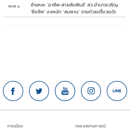
เหตุ
ชำแหละ 'อาชีพ-สายสัมพันธ์' สว.อำนาจเจริญ
14:49 น.
'ยิ่งชีพ' งงหนัก 'สมพาน' ขายก๋วยเตี๋ยวอะไร
การเมือง
กรองสถานการณ์