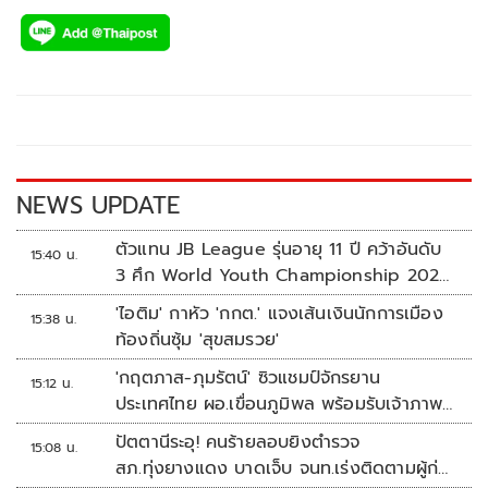
ac
wi
o
n
h
e
tt
p
e
ar
b
er
y
e
o
Li
o
n
k
k
NEWS UPDATE
ตัวแทน JB League รุ่นอายุ 11 ปี คว้าอันดับ
15:40 น.
3 ศึก World Youth Championship 2026
ที่สิงคโปร์
'ไอติม' กาหัว 'กกต.' แจงเส้นเงินนักการเมือง
15:38 น.
ท้องถิ่นซุ้ม 'สุขสมรวย'
'กฤตภาส-ภุมรัตน์' ซิวแชมป์จักรยาน
15:12 น.
ประเทศไทย ผอ.เขื่อนภูมิพล พร้อมรับเจ้าภาพ
ต่อ ปี 2570
ปัตตานีระอุ! คนร้ายลอบยิงตำรวจ
15:08 น.
สภ.ทุ่งยางแดง บาดเจ็บ จนท.เร่งติดตามผู้ก่อ