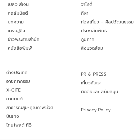
เปลว สีเงิน
วาไรตี้
คอลัมนิสต์
กีฬา
บทความ
ท่องเที่ยว – ศิลปวัฒนธรรม
เศรษฐกิจ
ประชาสัมพันธ์
ข่าวพระราชสำนัก
ภูมิภาค
หนังสือพิมพ์
สิ่งแวดล้อม
ต่างประเทศ
PR & PRESS
อาชญากรรม
เกี่ยวกับเรา
X-CITE
ติดต่อและ สนับสนุน
ยานยนต์
สาธารณสุข-คุณภาพชีวิต
Privacy Policy
บันเทิง
ไทยโพสต์ ทีวี