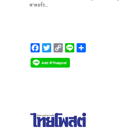
หาคอร์ร…
F
T
C
Li
S
ac
wi
o
n
h
e
tt
p
e
ar
b
er
y
e
o
Li
o
n
k
k