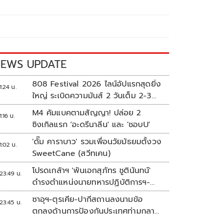
EWS UPDATE
808 Festival 2026 ไลน์อัปแรกสุดยิ่ง
1:24 น.
ใหญ่ ระเบิดความมันส์ 2 วันเต็ม 2-3
ต.ค.นี้
M4 คัมแบคตามสัญญา! ปล่อย 2
1:16 น.
ซิงเกิลแรก 'อะดรีนาลีน' และ 'ชอบU'
'ดั๊ม คาราบาว' รวมเพื่อนวัยมัธยมตั้งวง
1:02 น.
SweetCane (สวีทเคน)
โปรดเกล้าฯ 'พันเอกสุภัทร ชูตินันทน์'
23:49 น.
ดำรงตำแหน่งนายทหารปฏิบัติการฯ-
พระราชทานยศ 'พลตรี'
ซาอุฯ-ตุรเคีย-ปากีสถานลงนามข้อ
23:45 น.
ตกลงด้านการป้องกันประเทศท่ามกลาง