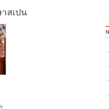
กษาสเปน
N
้อ