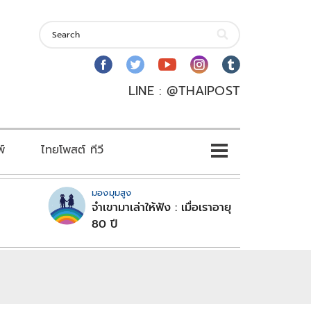
LINE : @THAIPOST
พ์
ไทยโพสต์ ทีวี
มองมุมสูง
จำเขามาเล่าให้ฟัง : เมื่อเราอายุ
80 ปี