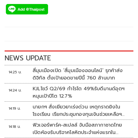
ac
wi
o
n
h
e
tt
p
e
ar
b
er
y
e
o
Li
o
n
k
k
NEWS UPDATE
สี่มุมเมืองเปิด ‘สี่มุมเมืองออนไลน์’ รุกค้าส่ง
14:25 น.
ดิจิทัล ตั้งเป้ายอดขายปีนี้ 760 ล้านบาท
KJLโชว์ Q2/69 กำไรโต 49%รับดีมานด์อุตฯ
14:24 น.
หนุนเป้าปีโต 12.7%
นายกฯ สั่งเยียวยาเร่งด่วน เหตุกราดยิงใน
14:19 น.
โรงเรียน เรียกประชุมกองทุนเงินช่วยเหลือฯ
ทันที
ฟิวเจอร์พาร์ค-สเปลล์ จับมือสภากาชาดไทย
14:18 น.
เปิดห้องรับบริจาคโลหิตประจำแห่งแรกใน