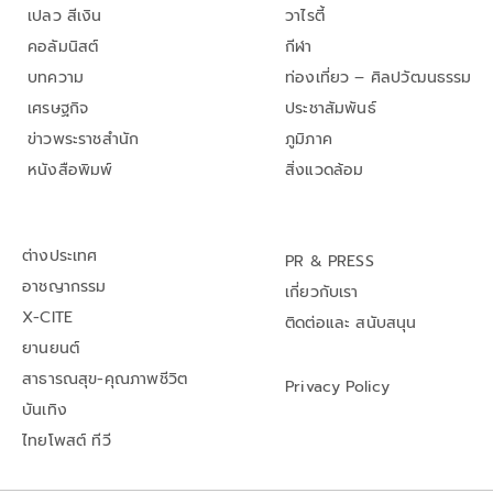
เปลว สีเงิน
วาไรตี้
คอลัมนิสต์
กีฬา
บทความ
ท่องเที่ยว – ศิลปวัฒนธรรม
เศรษฐกิจ
ประชาสัมพันธ์
ข่าวพระราชสำนัก
ภูมิภาค
หนังสือพิมพ์
สิ่งแวดล้อม
ต่างประเทศ
PR & PRESS
อาชญากรรม
เกี่ยวกับเรา
X-CITE
ติดต่อและ สนับสนุน
ยานยนต์
สาธารณสุข-คุณภาพชีวิต
Privacy Policy
บันเทิง
ไทยโพสต์ ทีวี