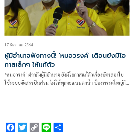
17 ธันวาคม 2564
ผู้มีอำนาจฟังทางนี้! 'หมอวรงค์' เตือนยังมีโอ
กาสเล็กๆ ให้แก้ตัว
‘หมอวรงค์’ ฝากถึงผู้มีอำนาจ ยังมีโอกาสแก้ตัวเรื่องบัตรสองใบ
ใช้ระบบจัดสรรปันส่วน ไม่ให้ทุกคะแนนตกน้ำ ป้องพรรคใหญ่กิน
รวบ
F
T
C
Li
S