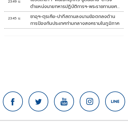
23:49 น.
ตำแหน่งนายทหารปฏิบัติการฯ-พระราชทานยศ
'พลตรี'
ซาอุฯ-ตุรเคีย-ปากีสถานลงนามข้อตกลงด้าน
23:45 น.
การป้องกันประเทศท่ามกลางสงครามในภูมิภาค