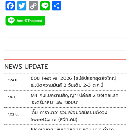
F
T
C
Li
S
ac
wi
o
n
h
e
tt
p
e
ar
b
er
y
e
o
Li
o
n
k
k
NEWS UPDATE
808 Festival 2026 ไลน์อัปแรกสุดยิ่งใหญ่
1:24 น.
ระเบิดความมันส์ 2 วันเต็ม 2-3 ต.ค.นี้
M4 คัมแบคตามสัญญา! ปล่อย 2 ซิงเกิลแรก
1:16 น.
'อะดรีนาลีน' และ 'ชอบU'
'ดั๊ม คาราบาว' รวมเพื่อนวัยมัธยมตั้งวง
1:02 น.
SweetCane (สวีทเคน)
โปรดเกล้าฯ 'พันเอกสุภัทร ชูตินันทน์' ดำรง