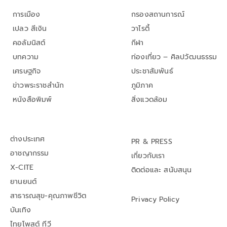
การเมือง
กรองสถานการณ์
เปลว สีเงิน
วาไรตี้
คอลัมนิสต์
กีฬา
บทความ
ท่องเที่ยว – ศิลปวัฒนธรรม
เศรษฐกิจ
ประชาสัมพันธ์
ข่าวพระราชสำนัก
ภูมิภาค
หนังสือพิมพ์
สิ่งแวดล้อม
ต่างประเทศ
PR & PRESS
อาชญากรรม
เกี่ยวกับเรา
X-CITE
ติดต่อและ สนับสนุน
ยานยนต์
สาธารณสุข-คุณภาพชีวิต
Privacy Policy
บันเทิง
ไทยโพสต์ ทีวี