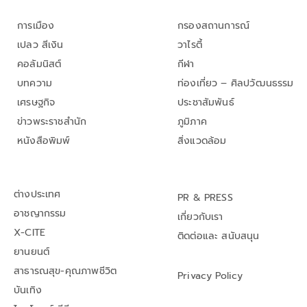
การเมือง
กรองสถานการณ์
เปลว สีเงิน
วาไรตี้
คอลัมนิสต์
กีฬา
บทความ
ท่องเที่ยว – ศิลปวัฒนธรรม
เศรษฐกิจ
ประชาสัมพันธ์
ข่าวพระราชสำนัก
ภูมิภาค
หนังสือพิมพ์
สิ่งแวดล้อม
ต่างประเทศ
PR & PRESS
อาชญากรรม
เกี่ยวกับเรา
X-CITE
ติดต่อและ สนับสนุน
ยานยนต์
สาธารณสุข-คุณภาพชีวิต
Privacy Policy
บันเทิง