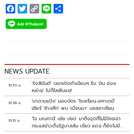
F
T
C
Li
S
ac
wi
o
n
h
e
tt
p
e
ar
b
er
y
e
o
Li
o
n
k
k
NEWS UPDATE
'รังสิมันต์' บอกเปิดทำเนียบฯ รับ 'มิน อ่อง
10:53 น.
หล่าย' ไปก็ไลฟ์บอย!
'มาดามแป้ง' มอบบัตร 'โรงเรียน-อคาเดมี'
10:38 น.
เชียร์ 'ช้างศึก' พบ 'เมียนมา' บอลอาเซียน
'โจ มณฑานี' เย้ย ปชป. มาถึงจุดที่ไม่มีใครเอา
10:15 น.
กระแสข่าวตั้งรัฐบาลส้ม เขียว แดง ก็ยังไม่มีฟ้า
เลย