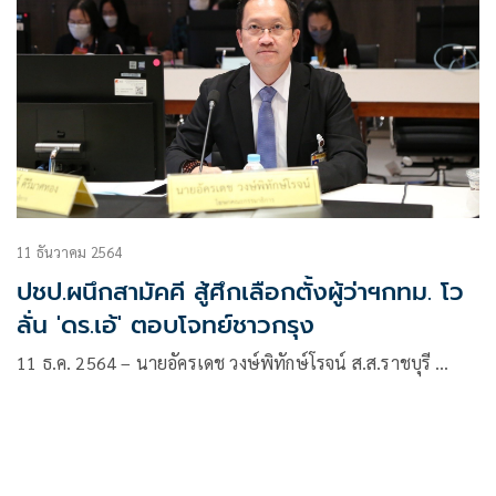
11 ธันวาคม 2564
ปชป.ผนึกสามัคคี สู้ศึกเลือกตั้งผู้ว่าฯกทม. โว
ลั่น 'ดร.เอ้' ตอบโจทย์ชาวกรุง
11 ธ.ค. 2564 – นายอัครเดช วงษ์พิทักษ์โรจน์ ส.ส.ราชบุรี …