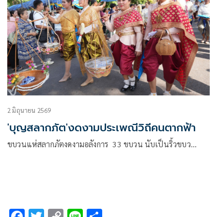
2 มิถุนายน 2569
'บุญสลากภัต'งดงามประเพณีวิถีคนตากฟ้า
ขบวนแห่สลากภัตงดงามอลังการ 33 ขบวน นับเป็นริ้วขบว…
F
T
C
Li
S