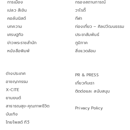
การเมือง
กรองสถานการณ์
เปลว สีเงิน
วาไรตี้
คอลัมนิสต์
กีฬา
บทความ
ท่องเที่ยว – ศิลปวัฒนธรรม
เศรษฐกิจ
ประชาสัมพันธ์
ข่าวพระราชสำนัก
ภูมิภาค
หนังสือพิมพ์
สิ่งแวดล้อม
ต่างประเทศ
PR & PRESS
อาชญากรรม
เกี่ยวกับเรา
X-CITE
ติดต่อและ สนับสนุน
ยานยนต์
สาธารณสุข-คุณภาพชีวิต
Privacy Policy
บันเทิง
ไทยโพสต์ ทีวี