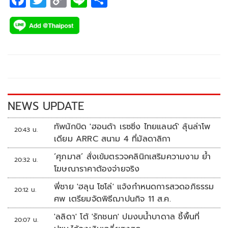
ac
wi
o
n
h
e
tt
p
e
ar
b
er
y
e
o
Li
o
n
k
k
NEWS UPDATE
ทัพนักบิด 'ฮอนด้า เรซซิ่ง ไทยแลนด์' ลุ้นล่าโพ
20:43 น.
เดียม ARRC สนาม 4 ที่มัลดาลิกา
‘ศุภมาส’ สั่งเข้มตรวจคลินิกเสริมความงาม ย้ำ
20:32 น.
โฆษณาราคาต้องจ่ายจริง
พี่ชาย 'ฮลุน โซโล่' แจ้งกำหนดการสวดอภิธรรม
20:12 น.
ศพ เตรียมจัดพิธีฌาปนกิจ 11 ส.ค.
'ลลิดา' โต้ 'รักชนก' ปมงบน้ำบาดาล ชี้พื้นที่
20:07 น.