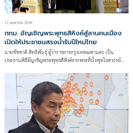
12 เมษายน 2569
กทม. อัญเชิญพระพุทธสิหิงค์สู่ลานคนเมือง
เปิดให้ประชาชนสรงน้ำรับปีใหม่ไทย
นายชัชชาติ สิทธิพันธุ์ ผู้ว่าราชการกรุงเทพมหานคร เป็น
ประธานพิธีอัญเชิญพระพุทธสิหิงค์จากพระที่นั่งพุทไธสวรรย์
พิพิธภัณฑสถานแห่งชาติ พระนคร