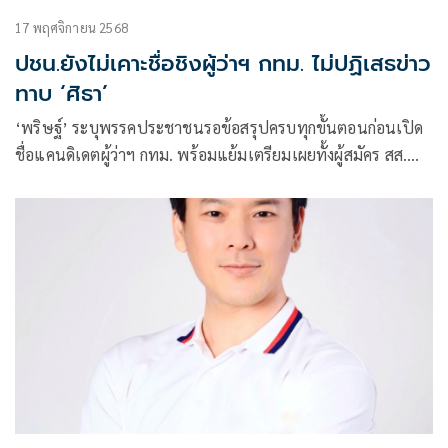
17 พฤศจิกายน 2568
ปชน.ยังไม่เคาะชื่อชิงผู้ว่าฯ กทม. ไม่ปฏิเสธข่าว
ทาบ ‘ศิธา’
‘พริษฐ์’ ระบุพรรคประชาชนรอข้อสรุปครบทุกขั้นตอนก่อนเปิด
ชื่อแคนดิเดตผู้ว่าฯ กทม. พร้อมแย้มเตรียมเผยทั้งผู้สมัคร สส.
และทีม ครม.-ทีมบริหารของพรรคในงาน