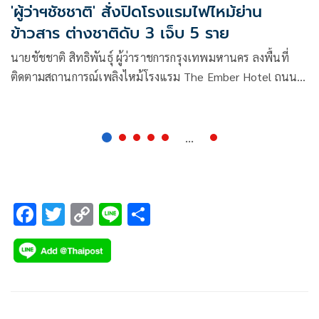
'ผู้ว่าฯชัชชาติ' สั่งปิดโรงแรมไฟไหม้ย่าน
ข้าวสาร ต่างชาติดับ 3 เจ็บ 5 ราย
นายชัชชาติ สิทธิพันธุ์ ผู้ว่าราชการกรุงเทพมหานคร ลงพื้นที่
ติดตามสถานการณ์เพลิงไหม้โรงแรม The Ember Hotel ถนน
ตานี เขตพระนคร
...
F
T
C
Li
S
ac
wi
o
n
h
e
tt
p
e
ar
b
er
y
e
o
Li