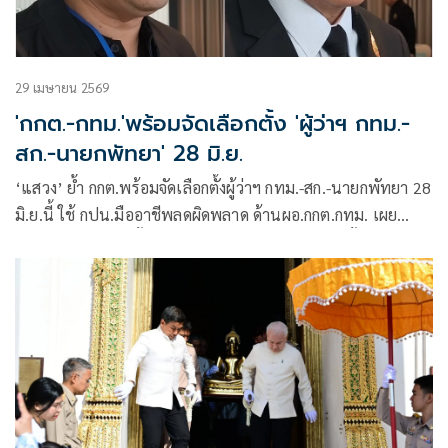
29 เมษายน 2569
'กกต.-กทม.'พร้อมจัดเลือกตั้ง 'ผู้ว่าฯ กทม.-
สก.-นายกพัทยา' 28 มิ.ย.
‘แสวง’ ย้ำ กกต.พร้อมจัดเลือกตั้งผู้ว่าฯ กทม.-สก.-นายกพัทยา 28
มิ.ย.นี้ ใช้ กปน.มืออาชีพลดผิดพลาด ด้านผอ.กกต.กทม. เผย
6,632 หน่วยเลือกตั้ง กทม.เพิ่มจาก สส. 102 หน่วย ตั้งเป้าคนใช้
สิทธิ์ 75%