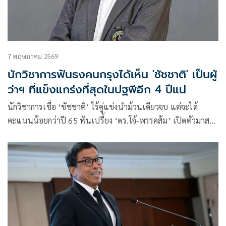
7 พฤษภาคม 2569
นักวิชาการฟันธงคนกรุงได้เห็น 'ชัชชาติ' เป็นผู้
ว่าฯ ที่แข็งแกร่งที่สุดในปฐพีอีก 4 ปีแน่
นักวิชาการเชื่อ ‘ชัชชาติ’ ไร้คู่แข่งนำม้วนเดียวจบ แต่จะได้
คะแนนน้อยกว่าปี 65 ฟันเปรี้ยง ‘ดร.โจ้-พรรคส้ม’ เปิดตัวมาสอง
วัน กระแสไม่ปัง ส่วน ปชป.เชื่อไล่กวดไม่ทัน หลังเห็นชัดไม่
พร้อม แต่จะได้ สก.มากขึ้น