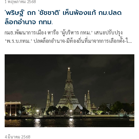
1 พฤษภาคม 2568
'พริษฐ์' ถก 'ชัชชาติ' เห็นพ้องแก้ กม.ปลด
ล็อกอำนาจ กทม.
กมธ.พัฒนาการเมือง หารือ ‘ผู้บริหาร กทม.’ เสนอปรับปรุง
‘พ.ร.บ.กทม.’ ปลดล็อกอำนาจ-มีท้องถิ่นที่มาจากการเลือกตั้ง-ให้
ปชช.เข้าชื่อเสนอข้อบัญญัติผ่านช่องทางออนไลน์ ด้าน ‘ชัช
ชาติ’ มอง มีความเห็นคล้ายคลึงกัน
4 มีนาคม 2568