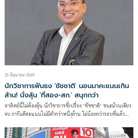
25 มิถุนายน 2569
นักวิชาการฟันธง 'ชัชชาติ' นอนมาคะแนนเกิน
ล้าน! นั่งลุ้น 'ที่สอง-สก.' สนุกกว่า
อาทิตย์นี้ไม่ต้องลุ้น นักวิชาการชี้เปรี้ยง ‘ชัชชาติ’ ชนะม้วนเดียว
จบ การันตีคะแนนไม่มีต่ำกว่าหนึ่งล้าน ไม่น้อยกว่ารอบที่แล้ว
1.38 ล้านเสียง มองศึกชิง 50 เก้าอี้ สก. สนุกกว่า เขียว-ส้ม-ฟ้า-
แดง เบียดกันเข้มข้น