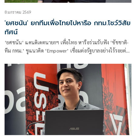
8 มกราคม 2569
'ยศชนัน' ยกทีมเพื่อไทยไปหารือ กทม.โชว์วิสัย
ทัศน์
‘ยศชนัน’ แคนดิเดตนายกฯ เพื่อไทย หารือร่วมรับฟัง ‘ชัชชาติ-
ทีม กทม.’ ชูแนวคิด ‘Empower’ เชื่อมต่อรัฐบาลอย่างไร้รอยต่อ
– ดันรถไฟฟ้า 20 บาท – แก้ปัญหายาเสพติด