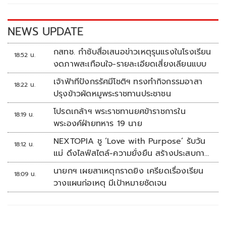
o
n
k
k
NEWS UPDATE
กสทช. กำชับสื่อเสนอข่าวเหตุรุนแรงในโรงเรียน
18:52 น.
งดภาพสะเทือนใจ-รายละเอียดเสี่ยงเลียนแบบ
เจ้าฟ้าทีปังกรรัศมีโชติฯ ทรงทำกิจกรรมอาสา
18:22 น.
ปรุงข้าวผัดหมูพระราชทานประชาชน
โปรดเกล้าฯ พระราชทานยศข้าราชการใน
18:19 น.
พระองค์ฝ่ายทหาร 19 นาย
NEXTOPIA ชู ‘Love with Purpose’ รับวัน
18:12 น.
แม่ ดึงไลฟ์สไตล์-ความยั่งยืน สร้างประสบกา
รณ์ช้อปปิงมีความหมาย
นายกฯ เผยสาเหตุกราดยิง เครียดเรื่องเรียน
18:09 น.
วางแผนก่อเหตุ มีเป้าหมายชัดเจน