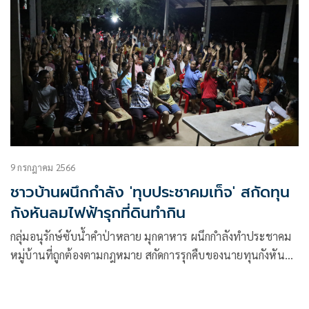
9 กรกฎาคม 2566
ชาวบ้านผนึกกำลัง 'ทุบประชาคมเท็จ' สกัดทุน
กังหันลมไฟฟ้ารุกที่ดินทำกิน
กลุ่มอนุรักษ์ซับน้ำคำป่าหลาย มุกดาหาร ผนึกกำลังทำประชาคม
หมู่บ้านที่ถูกต้องตามกฎหมาย สกัดการรุกคืบของนายทุนกังหันลม
ไฟฟ้าเข้ามายึดที่ดินทำกิน หลังต่อสู้มาอย่างยาวนานจาก
นโยบายทวงคืนผืนป่าที่่กรมป่าไม้ตรวจยึดผิดพลาด