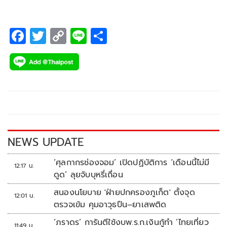
F
T
C
Li
S
ac
wi
o
n
h
e
tt
p
e
ar
b
er
y
e
o
Li
o
n
k
k
NEWS UPDATE
‘ศุลกากรช่องจอม’ เปิดปฏิบัติการ ‘เดือนนี้ไม่มี
12:17 น.
ดูด’ ลุยจับบุหรี่เถื่อน
สนองนโยบาย 'ฝ่ายปกครองภูเก็ต' ตั้งจุด
12:01 น.
ตรวจเข้ม คุมอาวุธปืน–ยาเสพติด
‘ภราดร’ การันตีใช้งบพ.ร.ก.เงินกู้ทำ ‘ไทยเที่ยว
11:49 น.