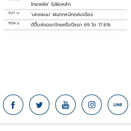
ไทยพลัส’ ไม่ผิดหลัก
11:27 น.
'นครพนม' ฝนตกหนักถล่มเมือง
11:04 น.
ตีปี๊บส่งออกไทยครึ่งปีแรก 69 โต 17.6%