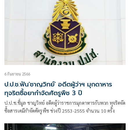
ต่อสู้ นโยบายทวงคืนผืนป่า – เหมืองแร่หินทราย
6 กันยายน 2566
ป.ป.ช.ฟัน'ชาญวิทย์' อดีตผู้ว่าฯ มุกดาหาร
ทุจริตซื้อยากำจัดศัตรูพืช 3 ปี
ป.ป.ช.ชี้มูล ชาญวิทย์ อดีตผู้ว่าราชการมุกดาหารกับพวก ทุจริตจัด
ซื้อสารเคมีกำจัดศัตรูพืช ช่วงปี 2553-2555 จำนวน 10 ครั้ง