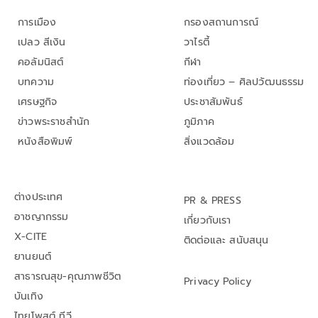
การเมือง
กรองสถานการณ์
เปลว สีเงิน
วาไรตี้
คอลัมนิสต์
กีฬา
บทความ
ท่องเที่ยว – ศิลปวัฒนธรรม
เศรษฐกิจ
ประชาสัมพันธ์
ข่าวพระราชสำนัก
ภูมิภาค
หนังสือพิมพ์
สิ่งแวดล้อม
ต่างประเทศ
PR & PRESS
อาชญากรรม
เกี่ยวกับเรา
X-CITE
ติดต่อและ สนับสนุน
ยานยนต์
สาธารณสุข-คุณภาพชีวิต
Privacy Policy
บันเทิง
ไทยโพสต์ ทีวี