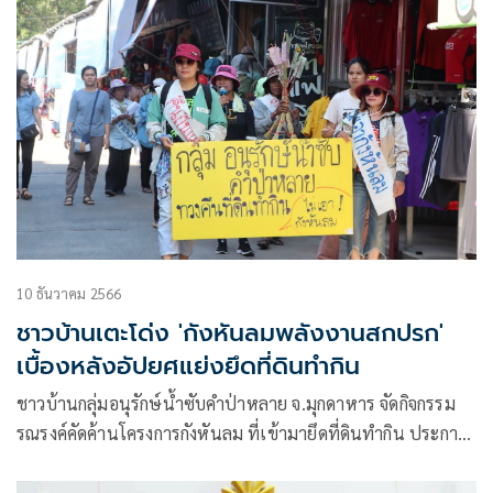
10 ธันวาคม 2566
ชาวบ้านเตะโด่ง 'กังหันลมพลังงานสกปรก'
เบื้องหลังอัปยศแย่งยึดที่ดินทำกิน
ชาวบ้านกลุ่มอนุรักษ์น้ำซับคำป่าหลาย จ.มุกดาหาร จัดกิจกรรม
รณรงค์คัดค้านโครงการกังหันลม ที่เข้ามายึดที่ดินทำกิน ประกาศ
ต่อสู้จนกว่ารัฐจะยุติโครงการ พร้อมเตรียมจัดงาน “บุญสืบชะตา
น้ำซับคำป่าหลายครั้งที่ 4 ในวันที่ 15 ธ.ค.นี้ เปิดบทเรียนพลัง