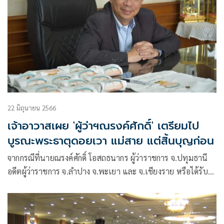
22 มิถุนายน 2566
เจ้าอาวาสเผย 'ผู้ว่าฯณรงค์ศักดิ์' เตรียมไป
บูรณะพระธาตุดอยเวา แม่สาย แต่สิ้นบุญก่อน
จากกรณีที่นายณรงค์ศักดิ์ โอสถธนากร ผู้ว่าราชการ จ.ปทุมธานี
อดีตผู้ว่าราชการ จ.ลำปาง จ.พะเยา และ จ.เชียงราย หรือได้รับ
ฉายาว่าผู้ว่าหมูป่า ได้เสียชีวิตลงด้วยโรคมะเร็งเมื่อวันที่ 21
มิ.ย.ที่ผ่านมานั้น