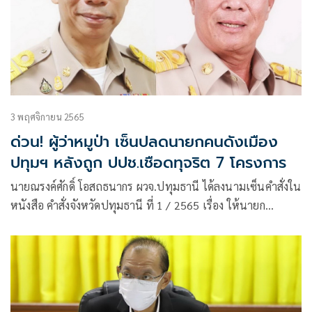
3 พฤศจิกายน 2565
ด่วน! ผู้ว่าหมูป่า เซ็นปลดนายกคนดังเมือง
ปทุมฯ หลังถูก ปปช.เชือดทุจริต 7 โครงการ
นายณรงค์ศักดิ์ โอสถธนากร ผวจ.ปทุมธานี ได้ลงนามเซ็นคำสั่งใน
หนังสือ คำสั่งจังหวัดปทุมธานี ที่ 1 / 2565 เรื่อง ให้นายก
เทศมนตรีตำบลบ้านกลางพ้นจากตำแหน่ง ลงวันที่ 31 ตุลาคม
2565