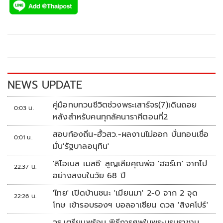
e
tt
p
e
ar
b
er
y
e
o
Li
o
n
k
k
NEWS UPDATE
คู่มือทบทวนชีวิตช่วงพระเสาร์จร(7)เดินถอย
0:03 น.
หลังสำหรับคนทุกลัคนาราศีตอนที่2
สอบท้องถิ่น-ฮั้วสว.-ผลงานไม่ออก บั่นทอนเชื่อ
0:01 น.
มั่น'รัฐบาลอนุทิน'
'ลิโอเนล เมสซี' สูญเสียคุณพ่อ 'ฮอร์เก' จากไป
22:37 น.
อย่างสงบในวัย 68 ปี
'ไทย' เปิดบ้านชนะ 'เมียนมา' 2-0 จาก 2 จุด
22:26 น.
โทษ เข้ารอบรองฯ บอลอาเซียน ดวล 'สิงคโปร์'
วธ.เตรียมพร้อม พิธีการศพในพระบรมราชานุ