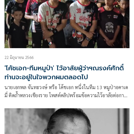
22 มิถุนายน 2566
'โค้ชเอก-ทีมหมูป่า' ไว้อาลัยผู้ว่าฯณรงค์ศักดิ์
ท่านจะอยู่ในใจพวกผมตลอดไป
นายเอกพล จันทะวงษ์ หรือ โค้ชเอก หนึ่งในทีม 13 หมูป่าอคาเด
มี่ ติดถ้ำหลวงเชียงราย โพสต์คลิปพร้อมข้อความไว้อาลัยต่อการ
จากไปของผู้ว่าหมูป่า นายณรงค์ศักดิ์ โอสถธนากร