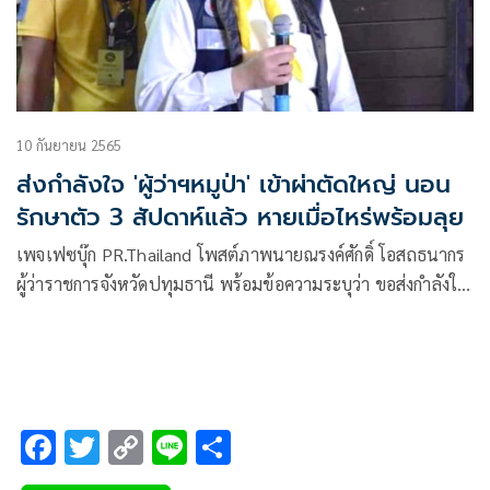
10 กันยายน 2565
ส่งกำลังใจ 'ผู้ว่าฯหมูป่า' เข้าผ่าตัดใหญ่ นอน
รักษาตัว 3 สัปดาห์แล้ว หายเมื่อไหร่พร้อมลุย
เพจเฟซบุ๊ก PR.Thailand โพสต์ภาพนายณรงค์ศักดิ์ โอสถธนากร
ผู้ว่าราชการจังหวัดปทุมธานี พร้อมข้อความระบุว่า ขอส่งกำลังใจ
ให้ผู้ว่าฯหมูป่าหายป่วยไวๆ
F
T
C
Li
S
ac
wi
o
n
h