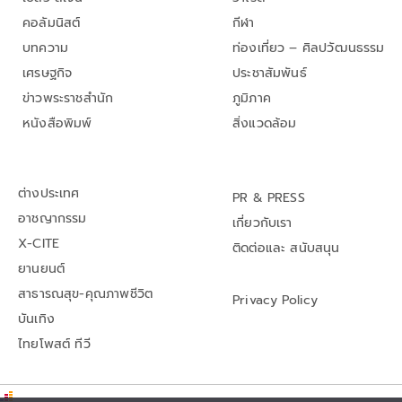
คอลัมนิสต์
กีฬา
บทความ
ท่องเที่ยว – ศิลปวัฒนธรรม
เศรษฐกิจ
ประชาสัมพันธ์
ข่าวพระราชสำนัก
ภูมิภาค
หนังสือพิมพ์
สิ่งแวดล้อม
ต่างประเทศ
PR & PRESS
อาชญากรรม
เกี่ยวกับเรา
X-CITE
ติดต่อและ สนับสนุน
ยานยนต์
สาธารณสุข-คุณภาพชีวิต
Privacy Policy
บันเทิง
ไทยโพสต์ ทีวี