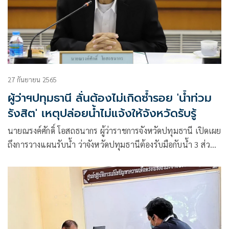
27 กันยายน 2565
ผู้ว่าฯปทุมธานี ลั่นต้องไม่เกิดซ้ำรอย 'น้ำท่วม
รังสิต' เหตุปล่อยน้ำไม่แจ้งให้จังหวัดรับรู้
นายณรงค์ศักดิ์ โอสถธนากร ผู้ว่าราชการจังหวัดปทุมธานี เปิดเผย
ถึงการวางแผนรับน้ำ ว่าจังหวัดปทุมธานีต้องรับมือกับน้ำ 3 ส่วน
แบ่งเป็น น้ำเหนือ น้ำฝน และ น้ำทะเลหนุน ในส่วนของน้ำ
เหนือที่เฝ้าระวังอยู่จุดใหญ่ 2 จุด