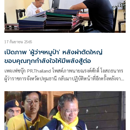
17 กันยายน 2565
เปิดภาพ 'ผู้ว่าฯหมูป่า' หลังผ่าตัดใหญ่
ขอบคุณทุกกำลังใจให้มีพลังสู้ต่อ
เพจเฟซบุ๊ก PR.Thailand โพสต์ภาพนายณรงค์ศักดิ์ โอสถธนากร
ผู้ว่าราชการจังหวัดปทุมธานี กลับมาปฏิบัติหน้าที่อีกครั้งหลังจาก
เข้ารักษาอาการป่วยและผ่าตัดใหญ่ที่โรงพยาบาลศิริราช