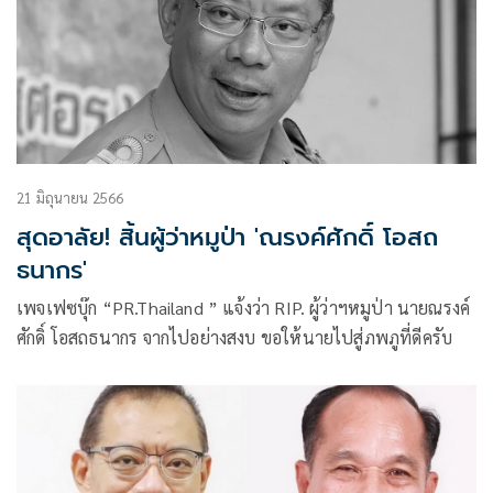
21 มิถุนายน 2566
สุดอาลัย! สิ้นผู้ว่าหมูป่า 'ณรงค์ศักดิ์ โอสถ
ธนากร'
เพจเฟซบุ๊ก “PR.Thailand ” แจ้งว่า RIP. ผู้ว่าฯหมูป่า นายณรงค์
ศักดิ์ โอสถธนากร จากไปอย่างสงบ ขอให้นายไปสู่ภพภูที่ดีครับ