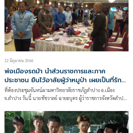
22 มิถุนายน 2566
พ่อเมืองรถม้า นำส่วนราชการและภาค
ประชาชน ยืนไว้อาลัยผู้ว่าหมูป่า เผยเป็นที่รัก
ของชาวลำปาง
ที่ห้องประชุมจันทน์ผามหาวิทยาลัยราชภัฎลำปาง อ.เมือง
จ.ลำปาง วันนี้ นายชัชวาลย์ ฉายะบุตร ผู้ว่าราชการจังหวัดลำปาง
เป็นประธานเปิดการประชุมสภากาแฟ ซึ่งมีผู้ที่มาร่วมงานจาก
หลายภาคส่วนทั้งหัวหน้าส่วนราชการ ภาครัฐและภาคเอกชน