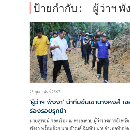
ป้ายกำกับ :
ผู้ว่าฯ พ
23 กุมภาพันธ์ 2567
'ผู้ว่าฯ พังงา' นำทีมขึ้นเขานางหงส์ เจ
ร่องรอยรุกป่า
นายสุพจน์ รอดเรือง ณ หนองคาย ผู้ว่าราชการจังหวัด
พังงา พร้อมด้วย นายดำรงค์ ฉิมทับ นายอำเภอทับปุด