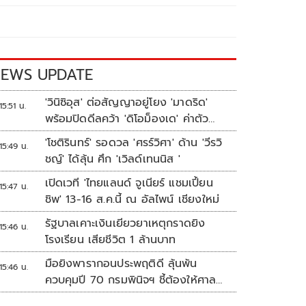
EWS UPDATE
'วินิซิอุส' ต่อสัญญาอยู่โยง 'มาดริด'
15:51 น.
พร้อมปิดดีลคว้า 'ดิโอม็องเด' ค่าตัว
สถิติสโมสร
'โชติรินทร์' รอดวล 'ศรร์วิศา' ด้าน 'วีรวิ
15:49 น.
ชญ์' ได้ลุ้น ศึก 'เวิลด์เทนนิส '
เปิดเวที 'ไทยแลนด์ จูเนียร์ แชมเปี้ยน
15:47 น.
ชิพ' 13-16 ส.ค.นี้ ณ อัลไพน์ เชียงใหม่
รัฐบาลเคาะเงินเยียวยาเหตุกราดยิง
15:46 น.
โรงเรียน เสียชีวิต 1 ล้านบาท
มือยิงพารากอนประพฤติดี ลุ้นพ้น
15:46 น.
ควบคุมปี 70 กรมพินิจฯ ชี้ต้องให้ศาล
ตัดสิน