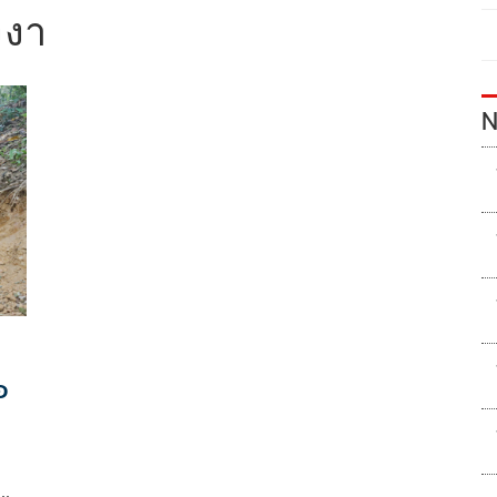
ังงา
N
อ