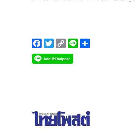
นายภัตติพงศ์ สุนทรวร ผอ.สำนักงานทรัพยากรธรรมช
และสิ่งแวดล้อมจังหวัดพังงา
F
T
C
Li
S
ac
wi
o
n
h
e
tt
p
e
ar
b
er
y
e
o
Li
o
n
k
k