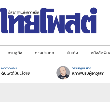
เศรษฐกิจ
ต่างประเทศ
บันเทิง
หนังสือพิม
ผักกาดหอม
วิสามัญบันเทิง
ดับไฟใต้มันไม่ง่าย
สุภาพบุรุษผู้อาวุโส?