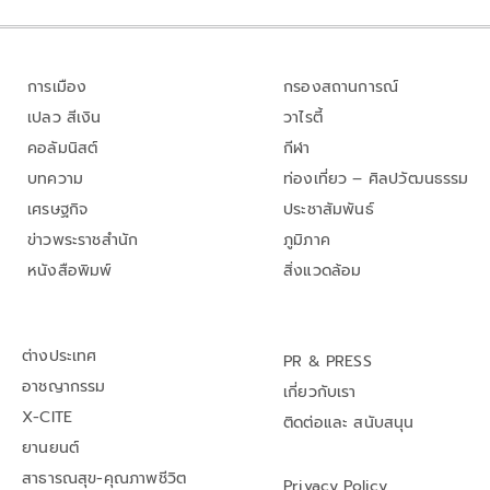
การเมือง
กรองสถานการณ์
เปลว สีเงิน
วาไรตี้
คอลัมนิสต์
กีฬา
บทความ
ท่องเที่ยว – ศิลปวัฒนธรรม
เศรษฐกิจ
ประชาสัมพันธ์
ข่าวพระราชสำนัก
ภูมิภาค
หนังสือพิมพ์
สิ่งแวดล้อม
ต่างประเทศ
PR & PRESS
อาชญากรรม
เกี่ยวกับเรา
X-CITE
ติดต่อและ สนับสนุน
ยานยนต์
สาธารณสุข-คุณภาพชีวิต
Privacy Policy