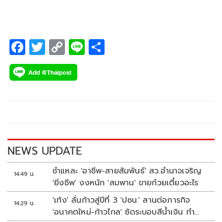
F
T
C
Li
S
ac
wi
o
n
h
e
tt
p
e
ar
b
er
y
e
o
Li
o
n
k
k
NEWS UPDATE
ชำแหละ 'อาชีพ-สายสัมพันธ์' สว.อำนาจเจริญ
14:49 น.
'ยิ่งชีพ' งงหนัก 'สมพาน' ขายก๋วยเตี๋ยวอะไร
'เท้ง' ลั่นก้าวสู่ปีที่ 3 'ปชน.' สานต่อภารกิจ
14:29 น.
'อนาคตใหม่-ก้าวไกล' ซัดระบอบสีน้ำเงิน ทำ