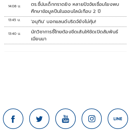
หลักนิติรัฐ-นิติธรรมสั่นคลอน
ตร.ชี้ปมเด็กกราดยิง หลายปัจจัยเชื่อมโยงพบ
14:08 น.
ศึกษาข้อมูลปืนในออนไลน์เกือบ 2 ปี
13:45 น.
'อนุทิน' บอกแลนด์บริดจ์ยังไม่คุ้ม!
นักวิชาการชี้ไทยต้องขีดเส้นให้ชัดเปิดสัมพันธ์
13:40 น.
เมียนมา