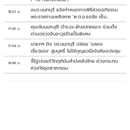
อบจ.นนทบุรี แจ้งกำหนดการพิธีสวดอภิธรรม
18:23 น.
พระราชทานเพลิงศพ 'พ.ต.อ.ธงชัย เย็น
ประเสริฐ'
คุมเข้มนนทบุรี! ตำรวจ-ฝ่ายปกครอง ร่วมตั้ง
17:45 น.
ด่านตรวจจับอาวุธปืนเป็นพิเศษ
นายกฯ ติง ตร.นนทบุรี ปล่อย 'ฉลอง
17:04 น.
เรี่ยวแรง' สูบบุหรี่ ไม่ใส่กุญแจมือในห้องประชุม
จี้รัฐเร่งแก้วิกฤติมันสำปะหลังไทย ห่วงกระทบ
16:48 น.
ห่วงโซ่อุตสาหกรรม