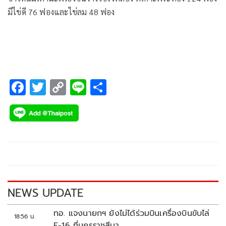
มีไข่ดี 76 ฟองและไข่ลม 48 ฟอง
F
T
C
Li
S
ac
wi
o
n
h
e
tt
p
e
ar
b
er
y
e
o
Li
o
n
k
k
NEWS UPDATE
ทอ. แจงนายกฯ ยังไม่ได้ร่วมบินเครื่องบินขับไล่
18:56 น.
F-16 ที่นครราชสีมา