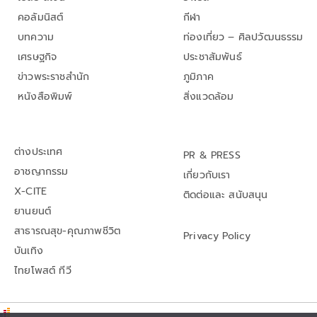
คอลัมนิสต์
กีฬา
บทความ
ท่องเที่ยว – ศิลปวัฒนธรรม
เศรษฐกิจ
ประชาสัมพันธ์
ข่าวพระราชสำนัก
ภูมิภาค
หนังสือพิมพ์
สิ่งแวดล้อม
ต่างประเทศ
PR & PRESS
อาชญากรรม
เกี่ยวกับเรา
X-CITE
ติดต่อและ สนับสนุน
ยานยนต์
สาธารณสุข-คุณภาพชีวิต
Privacy Policy
บันเทิง
ไทยโพสต์ ทีวี