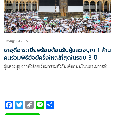
5 กรกฎาคม 2565
ซาอุดีอาระเบียพร้อมต้อนรับผู้แสวงบุญ 1 ล้าน
คนร่วมพิธีฮัจย์ครั้งใหญ่ที่สุดในรอบ 3 ปี
ผู้แสวงบุญจากทั่วโลกเริ่มมารวมตัวกันเต็มถนนในนครเมกกะห์…
F
T
C
Li
S
ac
wi
o
n
h