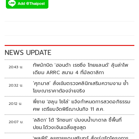
e
tt
p
e
ar
b
er
y
e
o
Li
o
n
k
k
NEWS UPDATE
ทัพนักบิด 'ฮอนด้า เรซซิ่ง ไทยแลนด์' ลุ้นล่าโพ
20:43 น.
เดียม ARRC สนาม 4 ที่มัลดาลิกา
‘ศุภมาส’ สั่งเข้มตรวจคลินิกเสริมความงาม ย้ำ
20:32 น.
โฆษณาราคาต้องจ่ายจริง
พี่ชาย 'ฮลุน โซโล่' แจ้งกำหนดการสวดอภิธรรม
20:12 น.
ศพ เตรียมจัดพิธีฌาปนกิจ 11 ส.ค.
'ลลิดา' โต้ 'รักชนก' ปมงบน้ำบาดาล ชี้พื้นที่
20:07 น.
ปชน.ได้วงเงินเฉลี่ยสูงสุด
'พลพีร์' ลุยชายแดนสุรินทร์ สั่งเร่งรัดโครงการ