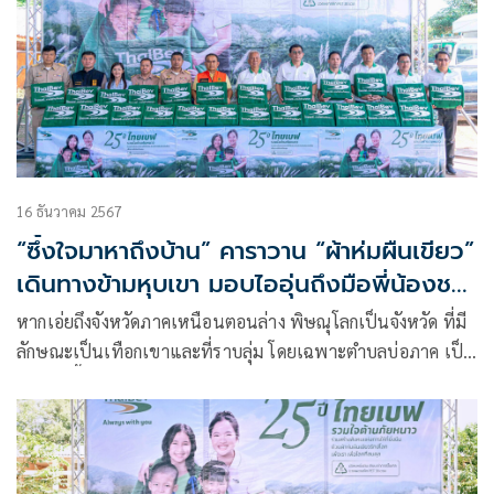
16 ธันวาคม 2567
“ซึ้งใจมาหาถึงบ้าน” คาราวาน “ผ้าห่มผืนเขียว”
เดินทางข้ามหุบเขา มอบไออุ่นถึงมือพี่น้องชาว
พิษณุโลก
หากเอ่ยถึงจังหวัดภาคเหนือนตอนล่าง พิษณุโลกเป็นจังหวัด ที่มี
ลักษณะเป็นเทือกเขาและที่ราบลุ่ม โดยเฉพาะตำบลบ่อภาค เป็น
อีกหนึ่งพื้นที่ที่เข้าถึงยาก