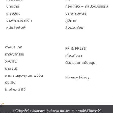
บทความ
ท่องเที่ยว – ศิลปวัฒนธรรม
เศรษฐกิจ
ประชาสัมพันธ์
ข่าวพระราชสำนัก
ภูมิภาค
หนังสือพิมพ์
สิ่งแวดล้อม
ต่างประเทศ
PR & PRESS
อาชญากรรม
เกี่ยวกับเรา
X-CITE
ติดต่อและ สนับสนุน
ยานยนต์
สาธารณสุข-คุณภาพชีวิต
Privacy Policy
บันเทิง
ไทยโพสต์ ทีวี
เราใช้คุกกี้เพื่อพัฒนาประสิทธิภาพ และประสบการณ์ที่ดีในการใช้
Copyright© thaipost.net, All rights reserved.,