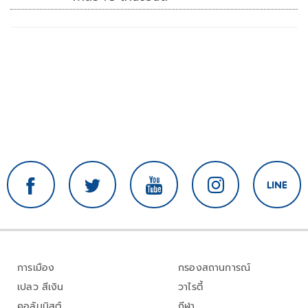
การเมือง
กรองสถานการณ์
เปลว สีเงิน
วาไรตี้
คอลัมนิสต์
กีฬา