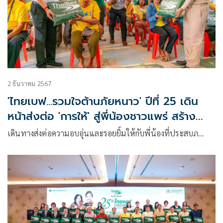
2 ธันวาคม 2567
'ไทยเบฟ...รวมใจต้านภัยหนาว' ปีที่ 25 เดิน
หน้าส่งต่อ 'การให้' สู่พี่น้องชาวแพร่ สร้าง
ความอบอุ่นด้วย 'ผ้าห่มผืนเขียว'
เดินทางส่งต่อความอบอุ่นและรอยยิ้มให้กับพี่น้องที่ประสบภ…