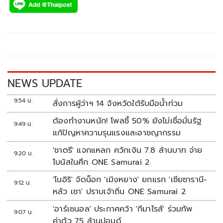
e
tt
p
e
ar
b
er
y
e
o
Li
o
n
k
k
NEWS UPDATE
9:54 น.
สั่งการผู้ว่าฯ 14 จังหวัดใต้รับมือน้ำท่วม
ต้องทำงานหนัก! โพลชี้ 50% ยังไม่เชื่อมั่นรัฐ
9:49 น.
แก้ปัญหาความรุนแรงและอาชญากรรม
'ชาตรี' แจกแหลก ควักเงิน 7.8 ล้านบาท จ่าย
9:20 น.
โบนัสในศึก ONE Samurai 2
'โนอิริ' จัดน็อก 'เมิงหยาง' ยกแรก 'เซียซารานี-
9:12 น.
หลัว เชา' ปราบเจ้าถิ่น ONE Samurai 2
'อาร์เซนอล' ประกาศคว้า 'กีมาไรส์' ร่วมทัพ
9:07 น.
ค่าตัว 75 ล้านปอนด์