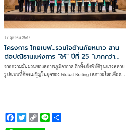
17 ตุลาคม 2567
โครงการ ไทยเบฟ…รวมใจต้านภัยหนาว สาน
ต่อปณิธานแห่งการ “ให้” ปีที่ 25 “มากกว่า
ความอบอุ่น คือสังคมแห่งการให้ที่ยั่งยืน”
จากความผันผวนของสภาพภูมิอากาศ อีกทั้งภัยพิบัติรุนแรงหลาย
รูปแบบที่ต้องเผชิญในยุคของ Global Boiling (สภาวะโลกเดือด)
กระทบต่อหลายพื้นที่ตอนบนของประเทศไทยในแถบภาคเหนือ
F
T
C
Li
S
ac
wi
o
n
h