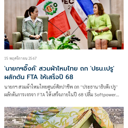
ณวรี นารีรัตนราชกัญญา นำชุดผ้าไหมที่ไปเฉิดฉายในรันเวย์โลก
มาสู่สุดยอดอีเว้นต์กีฬาที่ยิ่งใหญ่ที่สุด บูรณาการองค์ความรู้จาก
ภูมิปัญญาท้องถิ่นกับเทคโนโลยีสมัยใหม่จนกลายเป็นผลิตภัณฑ์
ร่วมสมัยที่มีความเป็นสากล เพิ่มรายได้และสร้างโอกาสส่งออก
สินค้าไปยังตลาดนานาชาติ ให้เศรษฐกิจไทยเติบโตอย่างยั่งยืน
นำเสน่ห์ของวิถีชุมชนสู่โลกมอเตอร์สปอร์ต
15 พฤศจิกายน 2567
'นายกฯอิ๊งค์' สวมผ้าไหมไทย ถก 'ปธน.เปรู'
ผลักดัน FTA ให้เสร็จปี 68
นายกฯ สวมผ้าไหมไทยศูนย์ศิลปาชีพ ถก ‘ประธานาธิบดีเปรู’
ผลักดันการเจรจา FTA ให้เสร็จภายในปี 68 ปลี้ม Softpower
หนังไทย เพลงไทย ฮิตในเปรู