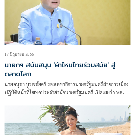
Paralympic Games Paris 2024’ มหกรรมกีฬาที่ยิ่งใหญ่ที่สุดของ
มวลมนุษยชาติ โดย “โอลิมปิก 2024” ครั้งนี้ยังถือเป็นการกลับ
มาเป็นเจ้าภาพโอลิมปิกเกมส์ของฝรั่งเศสอีกครั้งในรอบ 100 ปีอีก
ด้วย
17 มิถุนายน 2566
นายกฯ สนับสนุน 'ผ้าไหมไทยร่วมสมัย' สู่
ตลาดโลก
นายอนุชา บูรพชัยศรี รองเลขาธิการนายกรัฐมนตรีฝ่ายการเมือง
ปฏิบัติหน้าที่โฆษกประจำสำนักนายกรัฐมนตรี เปิดเผยว่า พลเอก
ประยุทธ์ จันทร์โอชา นายกรัฐมนตรีและรัฐมนตรีว่าการกระทรวง
กลาโหม สนั