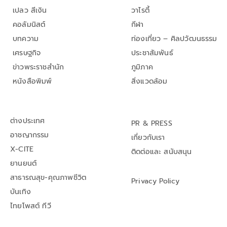
เปลว สีเงิน
วาไรตี้
คอลัมนิสต์
กีฬา
บทความ
ท่องเที่ยว – ศิลปวัฒนธรรม
เศรษฐกิจ
ประชาสัมพันธ์
ข่าวพระราชสำนัก
ภูมิภาค
หนังสือพิมพ์
สิ่งแวดล้อม
ต่างประเทศ
PR & PRESS
อาชญากรรม
เกี่ยวกับเรา
X-CITE
ติดต่อและ สนับสนุน
ยานยนต์
สาธารณสุข-คุณภาพชีวิต
Privacy Policy
บันเทิง
ไทยโพสต์ ทีวี