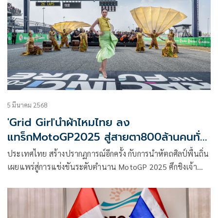
5 มีนาคม 2568
'Grid Girl'นำผ้าไหมไทย ลง
แทร็กMotoGP2025 สู่สายตา800ล้านคนทั่ว
โลก
ประเทศไทย สร้างปรากฏการณ์อีกครั้ง กับการนำหัตถศิลป์พื้นถิ่น
เผยแพร่สู่การแข่งขันระดับตำนาน MotoGP 2025 ศึกชิงเจ้า
ความเร็วอันดับหนึ่งของโลกที่ประเทศไทยเป็นเจ้าภาพสนาม
แรก กับการนำสุดยอดผ้าไหมไทย ภายใต้โครงการตามแนวพระ
ดำริ “ผ้าไทยใส่ให้สนุก” ในสมเด็จพระเจ้าลูกเธอ เจ้าฟ้าสิริวัณ