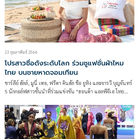
23 กุมภาพันธ์ 2566
โปรสาวชื่อดังระดับโลก ร่วมชูแฟชั่นผ้าไหม
ไทย บนชายหาดจอมเทียน
ชาร์ลีย์ ฮัลล์, มูนี่ เหอ, ฟรีดา คินฮัล ชือ ยูทิง และจารวี บุญจันทร์
5 นักกอล์ฟสาวชั้นนำที่ร่วมแข่งขัน “ฮอนด้า แอลพีจีเอ ไทย
แลนด์ 2023” ร่วมปิกนิกริมชายหาดในบรรยากาศสุดชิล ณ โรง
แรมเมอเวนพิค สยาม นาจอมเทียน พัทยา พร้อมอวดลุคแฟชั่น
ผ้าไหมไทยที่งดงามเป็นเอกลักษณ์ในกิจกรรมถ่ายภาพ
ประชาสัมพันธ์ ก่อนโชว์วงสวิงในวันที่ 23-26 กุมภาพันธ์นี้ ณ
สนามสยามคันทรีคลับ โอลด์คอร์ส จ.ชลบุรี