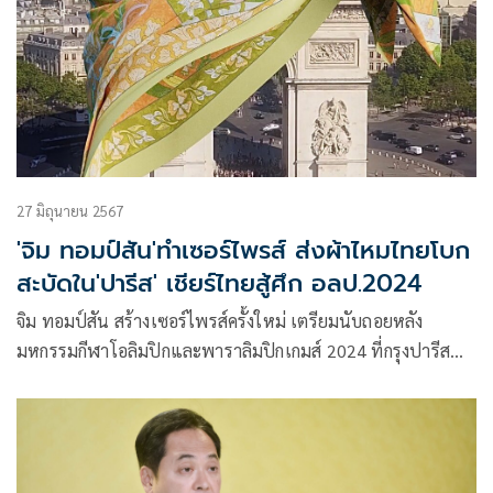
27 มิถุนายน 2567
'จิม ทอมป์สัน'ทำเซอร์ไพรส์ ส่งผ้าไหมไทยโบก
สะบัดใน'ปารีส' เชียร์ไทยสู้ศึก อลป.2024
จิม ทอมป์สัน สร้างเซอร์ไพรส์ครั้งใหม่ เตรียมนับถอยหลัง
มหกรรมกีฬาโอลิมปิกและพาราลิมปิกเกมส์ 2024 ที่กรุงปารีส
ประเทศฝรั่งเศส ปล่อยแคมเปญเล่นใหญ่สร้าง CGI (Computer-
generated imagery) ‘ไทยแลนด์สู้ๆ’ ส่งผ้าไหมไทยไอเทมสุดไอ
คอนิกโบกสะบัดเหนือ 2 แลนมาร์กระดับโลกแห่ง
‘ปารีส’มหานครเปี่ยมมนต์เสน่ห์และเจ้าภาพ ‘Olympic and