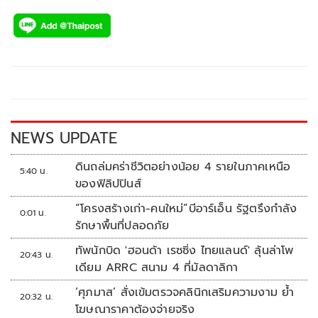
ac
wi
o
n
h
e
tt
p
e
ar
b
er
y
e
o
Li
o
n
k
k
NEWS UPDATE
ดินถล่มคร่าชีวิตอย่างน้อย 4 รายในภาคเหนือ
5:40 น.
ของฟิลิปปินส์
“โครงสร้างเก่า-คนใหม่”บีอาร์เอ็น รัฐตรึงกำลัง
0:01 น.
รักษาพื้นที่ปลอดภัย
ทัพนักบิด 'ฮอนด้า เรซซิ่ง ไทยแลนด์' ลุ้นล่าโพ
20:43 น.
เดียม ARRC สนาม 4 ที่มัลดาลิกา
‘ศุภมาส’ สั่งเข้มตรวจคลินิกเสริมความงาม ย้ำ
20:32 น.
โฆษณาราคาต้องจ่ายจริง