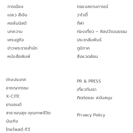
การเมือง
กรองสถานการณ์
เปลว สีเงิน
วาไรตี้
คอลัมนิสต์
กีฬา
บทความ
ท่องเที่ยว – ศิลปวัฒนธรรม
เศรษฐกิจ
ประชาสัมพันธ์
ข่าวพระราชสำนัก
ภูมิภาค
หนังสือพิมพ์
สิ่งแวดล้อม
ต่างประเทศ
PR & PRESS
อาชญากรรม
เกี่ยวกับเรา
X-CITE
ติดต่อและ สนับสนุน
ยานยนต์
สาธารณสุข-คุณภาพชีวิต
Privacy Policy
บันเทิง
ไทยโพสต์ ทีวี