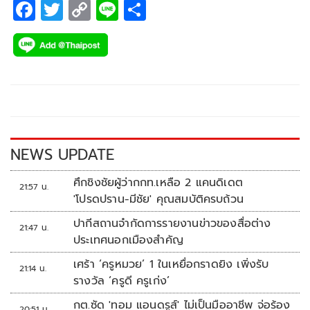
F
T
C
Li
S
ac
wi
o
n
h
e
tt
p
e
ar
b
er
y
e
o
Li
o
n
k
k
NEWS UPDATE
ศึกชิงชัยผู้ว่ากกท.เหลือ 2 แคนดิเดต
21:57 น.
'โปรดปราน-มีชัย' คุณสมบัติครบถ้วน
ปากีสถานจำกัดการรายงานข่าวของสื่อต่าง
21:47 น.
ประเทศนอกเมืองสำคัญ
เศร้า ‘ครูหมวย’ 1 ในเหยื่อกราดยิง เพิ่งรับ
21:14 น.
รางวัล ‘ครูดี ครูเก่ง’
กต.ซัด 'ทอม แอนดรูส์' ไม่เป็นมืออาชีพ จ่อร้อง
20:51 น.