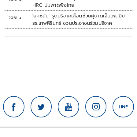
HRC ปมพาดพิงไทย
'ยศชนัน' รุดบริจาคเลือดช่วยผู้บาดเจ็บเหตุยิง
20:31 น.
รร.เทพศิรินทร์ ชวนประชาชนร่วมบริจาค