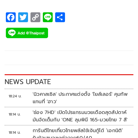
F
T
C
Li
S
ac
wi
o
n
h
e
tt
p
e
ar
b
er
y
e
o
Li
o
n
k
k
NEWS UPDATE
'นิวคาสเซิล' ประกาศแต่งตั้ง 'ไยส์เลอร์' คุมทัพ
18:24 น.
แทนที่ 'ฮาว'
'ช่อง 7HD' เปิดโปรแกรมมวยเดือดสุดสัปดาห์
18:14 น.
มันจัดเต็มกับ 'ONE ลุมพินี 165-มวยไทย 7 สี'
การันตีไทยเที่ยวไทยพลัสใช้เงินกู้ได้ ‘เอกนิติ’
18:14 น.