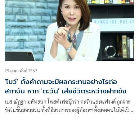
29 กุมภาพันธ์ 2567
'โบว์' ตั้งคำถามจะมีผลกระทบอย่างไรต่อ
สถาบัน หาก 'ตะวัน' เสียชีวิตระหว่างฝากขัง
น.ส.ณัฏฐา มหัทธนา โพสต์เฟซบุ๊กว่า ตะวันและแฟรงค์ ถูกฝาก
ขังในชั้นสอบสวน ทั้งที่อิสรภาพของผู้ต้องหาทั้งสองคนไม่ได้เป็น
อุปสรรคต่อการสอบสวน