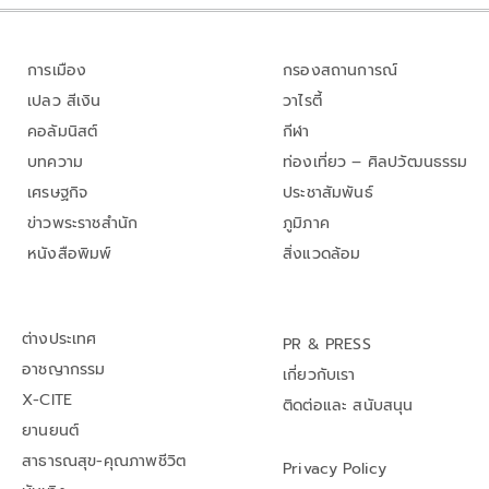
การเมือง
กรองสถานการณ์
เปลว สีเงิน
วาไรตี้
คอลัมนิสต์
กีฬา
บทความ
ท่องเที่ยว – ศิลปวัฒนธรรม
เศรษฐกิจ
ประชาสัมพันธ์
ข่าวพระราชสำนัก
ภูมิภาค
หนังสือพิมพ์
สิ่งแวดล้อม
ต่างประเทศ
PR & PRESS
อาชญากรรม
เกี่ยวกับเรา
X-CITE
ติดต่อและ สนับสนุน
ยานยนต์
สาธารณสุข-คุณภาพชีวิต
Privacy Policy