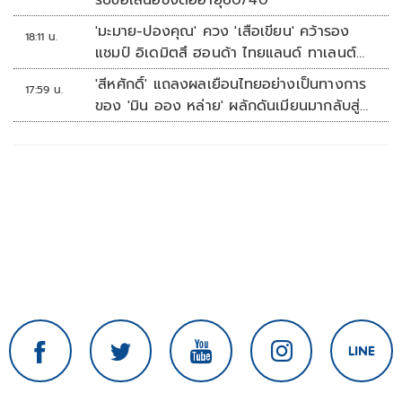
รับข้อเสนอชงต่ออายุ60/40
'มะมาย-ปองคุณ' ควง 'เสือเขียน' คว้ารอง
18:11 น.
แชมป์ อิเดมิตสึ ฮอนด้า ไทยแลนด์ ทาเลนต์
คัพ สนาม 3
'สีหศักดิ์' แถลงผลเยือนไทยอย่างเป็นทางการ
17:59 น.
ของ 'มิน ออง หล่าย' ผลักดันเมียนมากลับสู่
อาเซียน