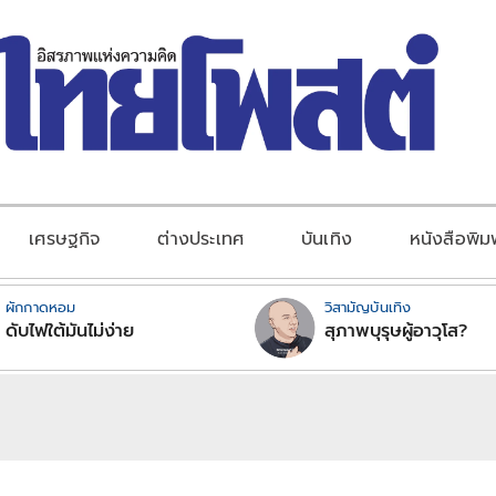
เศรษฐกิจ
ต่างประเทศ
บันเทิง
หนังสือพิม
ผักกาดหอม
วิสามัญบันเทิง
ดับไฟใต้มันไม่ง่าย
สุภาพบุรุษผู้อาวุโส?