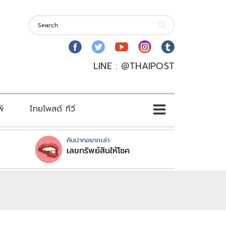
LINE : @THAIPOST
พ์
ไทยโพสต์ ทีวี
คันปากอยากเล่า
เลขทรัพย์สินให้โชค