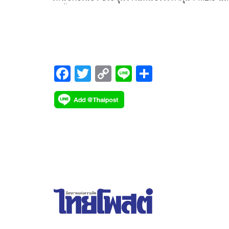
ยับยั้งพายุลูกเห็บ
F
T
C
Li
S
ac
wi
o
n
h
e
tt
p
e
ar
b
er
y
e
o
Li
o
n
k
k