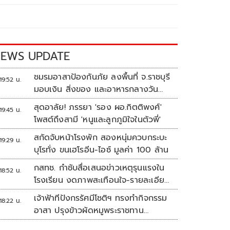
EWS UPDATE
ชมรมอาสาป้องกันภัย ลงพื้นที่ จ.ราชบุรี
19:52 น.
มอบเงิน สิ่งของ และอาหารกลางวัน
แก่โรงเรียนบ้านหนองน้ำใส
สุดอาลัย! ภรรยา 'รอง ผอ.กิตติพงศ์'
19:45 น.
โพสต์ถึงสามี 'หนูและลูกภูมิใจในตัวพี่'
สกัดจับหน้าโรงพัก สองหนุ่มควบกระบะ
19:29 น.
บุโรทั่ง ขนเฮโรอีน-ไอซ์ มูลค่า 100 ล้าน
กสทช. กำชับสื่อเสนอข่าวเหตุรุนแรงใน
18:52 น.
โรงเรียน งดภาพสะเทือนใจ-รายละเอียด
เสี่ยงเลียนแบบ
เจ้าฟ้าทีปังกรรัศมีโชติฯ ทรงทำกิจกรรม
18:22 น.
อาสา ปรุงข้าวผัดหมูพระราชทาน
ประชาชน