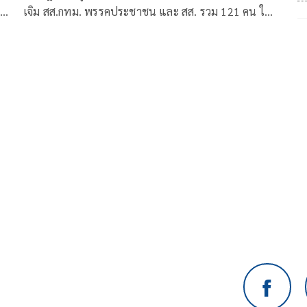
เจิม สส.กทม. พรรคประชาชน และ สส. รวม 121 คน ใน
ฐานะผู้ร้อง ซึ่งมีจำนวนไม่น้อยกว่าหนึ่งในสิบของจำนวน
สมาชิกทั้งหมดเท่าที่มีอยู่ของสภาผู้แทนราษฎร ยื่นคำร้อง
เสนอความเห็นต่อศาลรัฐธรรมนูญ