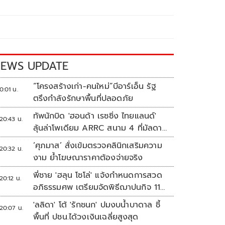
EWS UPDATE
“โครงสร้างเก่า-คนใหม่”บีอาร์เอ็น รัฐ
0:01 น.
ตรึงกำลังรักษาพื้นที่ปลอดภัย
ทัพนักบิด 'ฮอนด้า เรซซิ่ง ไทยแลนด์'
20:43 น.
ลุ้นล่าโพเดียม ARRC สนาม 4 ที่มัลดาลิ
กา
‘ศุภมาส’ สั่งเข้มตรวจคลินิกเสริมความ
20:32 น.
งาม ย้ำโฆษณาราคาต้องจ่ายจริง
พี่ชาย 'ฮลุน โซโล่' แจ้งกำหนดการสวด
20:12 น.
อภิธรรมศพ เตรียมจัดพิธีฌาปนกิจ 11
ส.ค.
'ลลิดา' โต้ 'รักชนก' ปมงบน้ำบาดาล ชี้
20:07 น.
พื้นที่ ปชน.ได้วงเงินเฉลี่ยสูงสุด