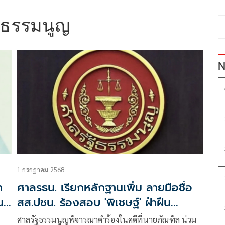
ัฐธรรมนูญ
N
1 กรกฎาคม 2568
า
ศาลรธน. เรียกหลักฐานเพิ่ม ลายมือชื่อ
น
สส.ปชน. ร้องสอบ 'พิเชษฐ์' ฝ่าฝืน
รัฐธรรมนูญ
ศาลรัฐธรรมนูญพิจารณาคำร้องในคดีที่นายภัณฑิล น่วม