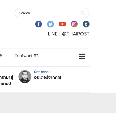
LINE : @THAIPOST
พ์
ไทยโพสต์ ทีวี
ผักกาดหอม
าชามาสู่
ออเดอร์จากคุก!
าชาธิป
ระไตร
ฐานะ
าจรัฐ
สิน