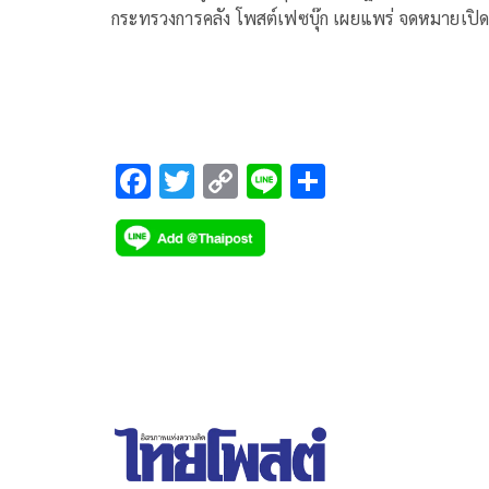
กระทรวงการคลัง โพสต์เฟซบุ๊ก เผยแพร่ จดหมายเปิด
ผนึกถึงนายกรัฐมนตรีเรื่องพรก.กู้เงิน ๔ แสนล้านอาจ
ฝ่าฝืนรัฐธรรมนูญ มีใจความว่า
F
T
C
Li
S
ac
wi
o
n
h
e
tt
p
e
ar
b
er
y
e
o
Li
o
n
k
k