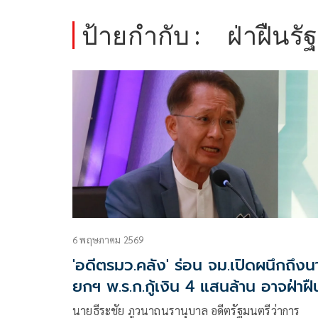
ป้ายกำกับ :
ฝ่าฝืนร
6 พฤษภาคม 2569
'อดีตรมว.คลัง' ร่อน จม.เปิดผนึกถึงน
ยกฯ พ.ร.ก.กู้เงิน 4 แสนล้าน อาจฝ่าฝื
รธน.
นายธีระชัย ภูวนาถนรานุบาล อดีตรัฐมนตรีว่าการ