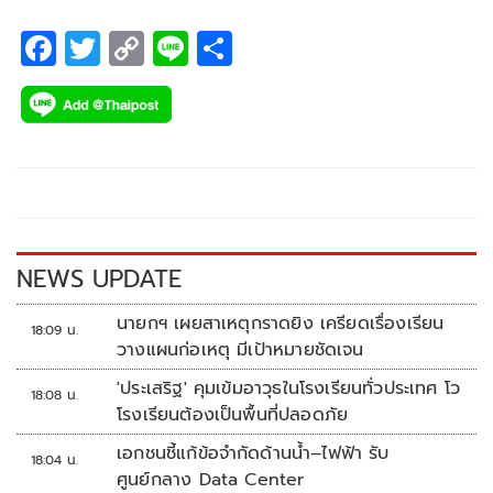
F
T
C
Li
S
ac
wi
o
n
h
e
tt
p
e
ar
b
er
y
e
o
Li
o
n
k
k
NEWS UPDATE
นายกฯ เผยสาเหตุกราดยิง เครียดเรื่องเรียน
18:09 น.
วางแผนก่อเหตุ มีเป้าหมายชัดเจน
'ประเสริฐ' คุมเข้มอาวุธในโรงเรียนทั่วประเทศ โว
18:08 น.
โรงเรียนต้องเป็นพื้นที่ปลอดภัย
เอกชนชี้แก้ข้อจำกัดด้านน้ำ–ไฟฟ้า รับ
18:04 น.
ศูนย์กลาง Data Center