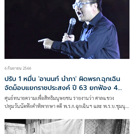
6 กันยายน 2566
ปรับ 1 หมื่น 'อานนท์ นำภา' ผิดพรก.ฉุกเฉิน
จัดม็อบแยกราชประสงค์ ปี 63 ยกฟ้อง 4
ราย
ศุนย์ทนายความเพื่อสิทธิมนุษยชน รายงานว่า ศาลแขวง
ปทุมวันนัดฟังคำพิพากษา คดี พ.ร.ก.ฉุกเฉินฯ และ พ.ร.บ.ชุมนุ
มฯ ของ อานนท์, ธานี, พรพจน์, ชินวัตร และ ภาณุพงศ์ จากเหตุ
ชุมนุม