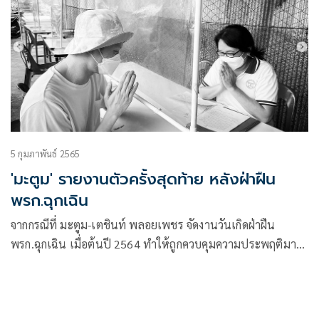
5 กุมภาพันธ์ 2565
'มะตูม' รายงานตัวครั้งสุดท้าย หลังฝ่าฝืน
พรก.ฉุกเฉิน
จากกรณีที่ มะตูม-เตชินท์ พลอยเพชร จัดงานวันเกิดฝ่าฝืน
พรก.ฉุกเฉิน เมื่อต้นปี 2564 ทำให้ถูกควบคุมความประพฤติมา
นาน 1 ปี ล่าสุดทางมะตูมได้ออกมาอัปเดตว่าทุกอย่างได้จบลง
แล้ว โดยวันนี้ได้เดินทางเข้าพบเจ้าหน้าที่ฝ่ายคุมประพฤติเพื่อ
รายงานตัวเป็นครั้งสุดท้าย