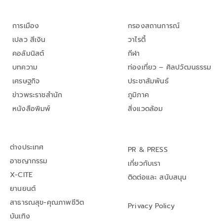
การเมือง
กรองสถานการณ์
เปลว สีเงิน
วาไรตี้
คอลัมนิสต์
กีฬา
บทความ
ท่องเที่ยว – ศิลปวัฒนธรรม
เศรษฐกิจ
ประชาสัมพันธ์
ข่าวพระราชสำนัก
ภูมิภาค
หนังสือพิมพ์
สิ่งแวดล้อม
ต่างประเทศ
PR & PRESS
อาชญากรรม
เกี่ยวกับเรา
X-CITE
ติดต่อและ สนับสนุน
ยานยนต์
สาธารณสุข-คุณภาพชีวิต
Privacy Policy
บันเทิง