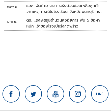
ธอส. จัดทำมาตรการเร่งด่วนช่วยเหลือลูกค้า
18:02 น.
จากเหตุการณ์ในโรงเรียน จังหวัดนนทบุรี กรณี
เสียชีวิตหรือทุพพลภาพลดดอกเบี้ยเหลือ
ตร. แถลงสรุปสำนวนส่งอัยการ ฟัน 5 ข้อหา
17:41 น.
0.01% ต่อปี ตลอดอายุสัญญา
หนัก เจ้าของโรงเบียร์ลาดพร้าว