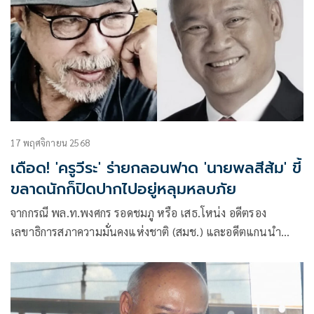
17 พฤศจิกายน 2568
เดือด! 'ครูวีระ' ร่ายกลอนฟาด 'นายพลสีส้ม' ขี้
ขลาดนักก็ปิดปากไปอยู่หลุมหลบภัย
จากกรณี พล.ท.พงศกร รอดชมภู หรือ เสธ.โหน่ง อดีตรอง
เลขาธิการสภาความมั่นคงแห่งชาติ (สมช.) และอดีตแกนนำ
พรรคอนาคตใหม่ ได้ออกมาตำหนิผู้เชียร์ให้ทำสงครามใหญ่กับ
กัมพูชา ว่าเป็นพวกคลั่งชาติ มีส่วนทำให้ประเทศไทยสูญเสียงบ
ประมาณมหาศาล