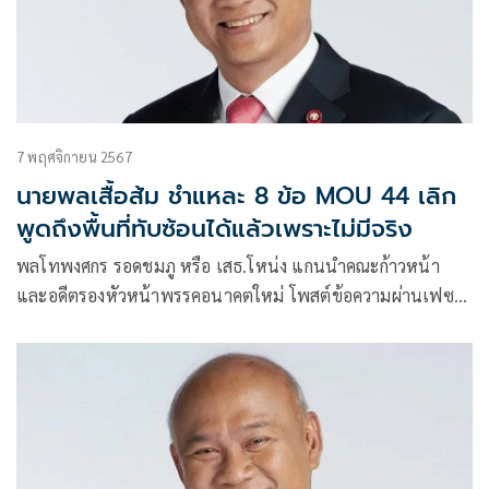
7 พฤศจิกายน 2567
นายพลเสื้อส้ม ชำแหละ 8 ข้อ MOU 44 เลิก
พูดถึงพื้นที่ทับซ้อนได้แล้วเพราะไม่มีจริง
พลโทพงศกร รอดชมภู หรือ เสธ.โหน่ง แกนนำคณะก้าวหน้า
และอดีตรองหัวหน้าพรรคอนาคตใหม่ โพสต์ข้อความผ่านเฟซบุ๊
กว่า เห็นกำลังกระพือข้อมูลว่าเรื่องกรณีผลประโยชน์ในอ่าวไทย
ใครคัดค้านเป็นพวกขวาจัดคลั่งชาติ