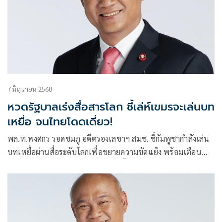
7 มิถุนายน 2568
หวดรัฐบาลเร่งสื่อสารโลก ชี้เล่ห์เขมรจะเล่นบท
เหยื่อ จนไทยโดดเดี่ยว!
พล.ท.พงศกร รอดชมภู อดีตรองเลขาฯ สมช. ชี้กัมพูชากำลังเล่น
บทเหยื่อผ่านสื่อระดับโลกเพื่อขยายความขัดแย้ง พร้อมเตือน
รัฐบาลต้องเร่งสื่อสารสู่สากล ไม่เช่นนั้นไทยจะโดดเดี่ยวในเวที
โลก