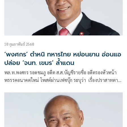
18 กุมภาพันธ์ 2568
‘พงศกร’ ตำหนิ ทหารไทย หย่อนยาน อ่อนแอ
ปล่อย ‘จนท. เขมร’ ล้ำแดน
พล.ท.พงศกร รอดชมภู อดีต ส.ส.บัญชีรายชื่อ อดีตรองหัวหน้า
พรรรคอนาคตใหม่ โพสต์ผ่านเฟซบุ๊ก ระบุว่า เรื่องปราสาทตา
เมือนธมเจ้าหน้าที่หย่อนไปเหมือนกรณีเครื่องบินพม่าบินล้ำมา
แล้วแก้ตัวว่าเป็นเพื่อนบ้านเดินผ่าน