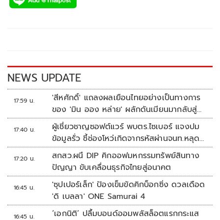
e
tt
p
e
ar
b
er
y
e
o
Li
o
n
k
k
NEWS UPDATE
'สีหศักดิ์' แถลงผลเยือนไทยอย่างเป็นทางการ
17:59 น.
ของ 'มิน ออง หล่าย' ผลักดันเมียนมากลับสู่
อาเซียน
ผู้เชี่ยวชาญซอฟต์แวร์ พบตร.ไซเบอร์ แจงปม
17:40 น.
ข้อมูลรั่ว ชี้ช่องโหว่เกิดจากรหัสผ่านจนท.หลุด
ไม่ใช่ถูกแฮกระบบ
สกสว.ผนึ DIP คิกออฟมหกรรมทรัพย์สินทาง
17:20 น.
ปัญญา ขับเคลื่อนธุรกิจไทยสู่อนาคต
'ซุปเปอร์เล็ก' ป้องเข็มขัดคิกบ็อกซิ่ง ดวลเดือด
16:45 น.
'ดิ เบลลา' ONE Samurai 4
‘เอกนิติ’ ปลื้มบอนด์ออมพลัสล็อตแรกกระแส
16:45 น.