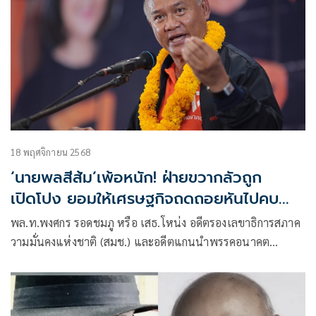
18 พฤศจิกายน 2568
‘นายพลสีส้ม’เพ้อหนัก! ฝ่ายขวากลัวถูก
เปิดโปง ยอมให้เศรษฐกิจถดถอยหันไปคบ
รัสเซียแทนสหรัฐ-ยุโรป
พล.ท.พงศกร รอดชมภู หรือ เสธ.โหน่ง อดีตรองเลขาธิการสภาค
วามมั่นคงแห่งชาติ (สมช.) และอดีตแกนนำพรรคอนาคต
ใหม่ เจ้าของฉา