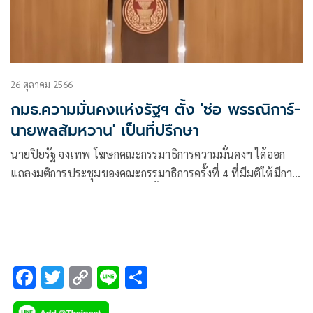
26 ตุลาคม 2566
กมธ.ความมั่นคงแห่งรัฐฯ ตั้ง 'ช่อ พรรณิการ์-
นายพลส้มหวาน' เป็นที่ปรึกษา
นายปิยรัฐ จงเทพ โฆษกคณะกรรมาธิการความมั่นคงฯ ได้ออก
แถลงมติการประชุมของคณะกรรมาธิการครั้งที่ 4 ที่มีมติให้มีการ
แต่งตั้งรายชื่อทั้งหมด 4 รายชื่อขึ้นมาเพื่อดำรงตำแหน่งที่
ปรึกษาคณะกรรมาธิการความมั่นคงฯ ประกอบไปด้วย
F
T
C
Li
S
ac
wi
o
n
h