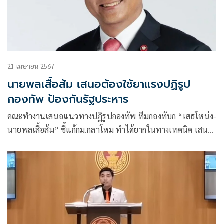
21 เมษายน 2567
นายพลเสื้อส้ม เสนอต้องใช้ยาแรงปฏิรูป
กองทัพ ป้องกันรัฐประหาร
คณะทำงานเสนอแนวทางปฏิรูปกองทัพ ทีมกองทับก “เสธโหน่ง-
นายพลเสื้อส้ม” ชี้แก้กม.กลาโหม ทำได้ยากในทางเทคนิค เสนอ
ต้องใช้ยาแรงปฏิรูปกองทัพ ยึดอำนาจผบ.ทบ.ในการประกาศกฎ
อัยการศึก -ให้ผู้นำเหล่าทัพตั้งทหารได้แค่สองระดับ ไม่ให้ถึง
ระดับผู้การกรม-ผู้พัน เผยเตรียมชงพิมพ์เขียว ยกเครื่องท็อปบู๊ต
ครั้งใหญ่ ชง ”บิ๊กต่อ-เจริญชัย ผบ.ทบ.”