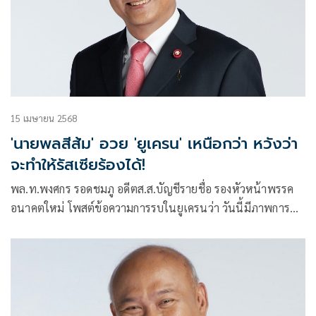
15 เมษายน 2568
'นายพลสีส้ม' อวย 'ยูเครน' เหนือกว่า หวังว่า
จะทำให้รัสเซียร้องได้!
พล.ท.พงศกร รอดชมภู อดีตส.ส.บัญชีรายชื่อ รองหัวหน้าพรรค
อนาคตใหม่ โพสต์ข้อความการรบในยูเครนว่า วันนี้มีภาพการบุก
ในแนวห