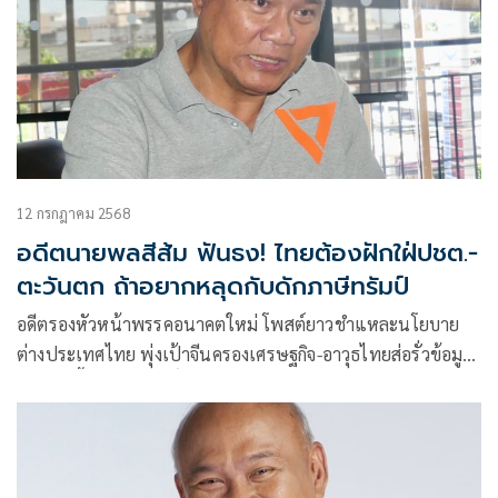
12 กรกฎาคม 2568
อดีตนายพลสีส้ม ฟันธง! ไทยต้องฝักใฝ่ปชต.-
ตะวันตก ถ้าอยากหลุดกับดักภาษีทรัมป์
อดีตรองหัวหน้าพรรคอนาคตใหม่ โพสต์ยาวชำแหละนโยบาย
ต่างประเทศไทย พุ่งเป้าจีนครองเศรษฐกิจ-อาวุธไทยส่อรั่วข้อมูล
สหรัฐฯ ชี้ไทยไม่มีสิทธิ์เรียกร้องจากวอชิงตัน หากยังไม่เลือกข้าง
ประชาธิปไตย-ตะวันตก ย้ำอนาคตต้อง “อดทนจนกว่าจะได้
ประชาธิปไตยที่แท้จริง” เท่านั้นจึงจะเห็นแสงสว่างทาง
เศรษฐกิจ