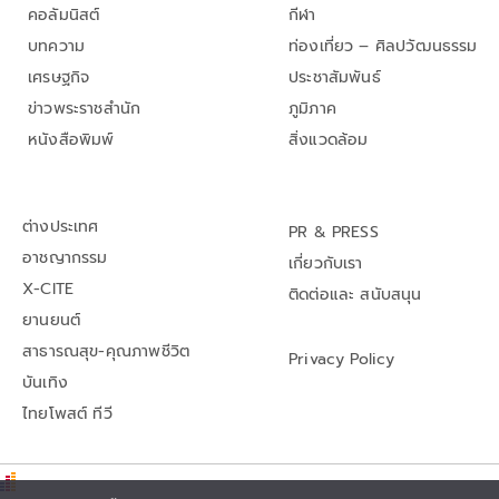
คอลัมนิสต์
กีฬา
บทความ
ท่องเที่ยว – ศิลปวัฒนธรรม
เศรษฐกิจ
ประชาสัมพันธ์
ข่าวพระราชสำนัก
ภูมิภาค
หนังสือพิมพ์
สิ่งแวดล้อม
ต่างประเทศ
PR & PRESS
อาชญากรรม
เกี่ยวกับเรา
X-CITE
ติดต่อและ สนับสนุน
ยานยนต์
สาธารณสุข-คุณภาพชีวิต
Privacy Policy
บันเทิง
ไทยโพสต์ ทีวี