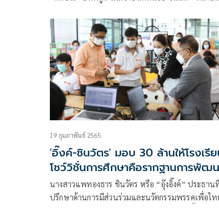
วิญญัติ” ระบุ แพทย์ รพ.ราชทัณฑ์ วนเวียนตรวจสุข
ทักษิณทุกสัปดาห์ ห่วงอาการป่วย กระดูกต้นคอ เชื่อม
อาการไขสันหลัง
19 กุมภาพันธ์ 2565
'อิ๊งค์-ชินวัตร' มอบ 30 ล้านให้โรงเรี
โชว์วิชั่นการศึกษาคือรากฐานการพัฒน
ประเทศ
นางสาวแพทองธาร ชินวัตร หรือ “อุ๊งอิ๊งค์” ประธานที
ปรึกษาด้านการมีส่วนร่วมและนวัตกรรมพรรคเพื่อไท
โพสต์รูปภาพและข้อความในเฟซบุ๊กว่า “วันนี้รู้สึกดีใ