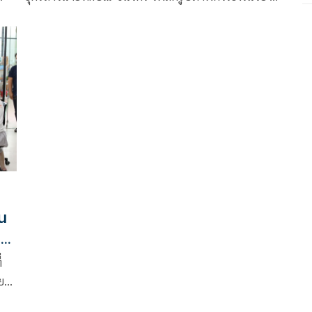
ภาพ
ขวบ พร้อมข้อความในทวิตเตอร์
โยง
ยน
า
่
ย
จ