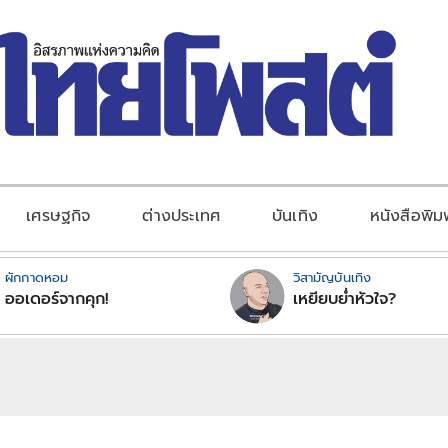
เศรษฐกิจ
ต่างประเทศ
บันเทิง
หนังสือพิม
ผักกาดหอม
วิสามัญบันเทิง
ออเดอร์จากคุก!
เหยียบย่ำหัวใจ?