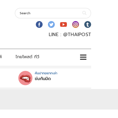
LINE : @THAIPOST
พ์
ไทยโพสต์ ทีวี
คันปากอยากเล่า
ข่มกันมิด