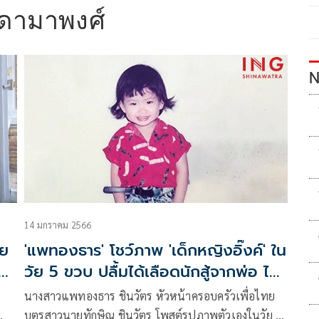
ดามาพงศ์
N
14 มกราคม 2566
าย
'แพทองธาร' โชว์ภาพ 'เด็กหญิงอิ๊งค์' ใน
ม่
วัย 5 ขวบ ปลื้มได้เลือดนักสู้จากพ่อ ได้
ความอดทนจากแม่
นางสาวแพทองธาร ชินวัตร หัวหน้าครอบครัวเพื่อไทย
บุตรสาวนายทักษิณ ชินวัตร โพสต์รูปภาพตัวเองในวัย 5