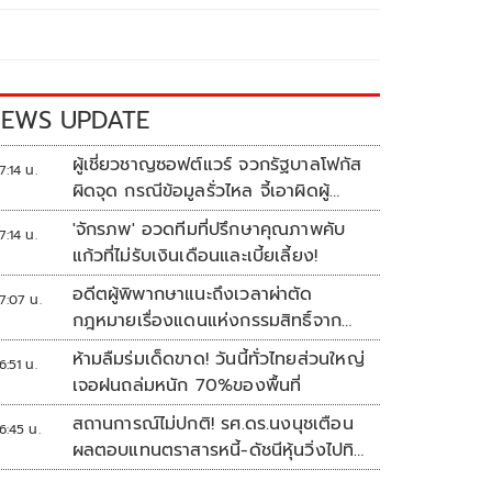
EWS UPDATE
ผู้เชี่ยวชาญซอฟต์แวร์ จวกรัฐบาลโฟกัส
7:14 น.
ผิดจุด กรณีข้อมูลรั่วไหล จี้เอาผิดผู้
ควบคุม-เจ้าของระบบตามกฎหมาย
'จักรภพ' อวดทีมที่ปรึกษาคุณภาพคับ
7:14 น.
PDPA
แก้วที่ไม่รับเงินเดือนและเบี้ยเลี้ยง!
อดีตผู้พิพากษาแนะถึงเวลาผ่าตัด
7:07 น.
กฎหมายเรื่องแดนแห่งกรรมสิทธิ์จาก
สวรรค์ถึงนรก!
ห้ามลืมร่มเด็ดขาด! วันนี้ทั่วไทยส่วนใหญ่
6:51 น.
เจอฝนถล่มหนัก 70%ของพื้นที่
สถานการณ์ไม่ปกติ! รศ.ดร.นงนุชเตือน
6:45 น.
ผลตอบแทนตราสารหนี้-ดัชนีหุ้นวิ่งไปทิศ
เดียวกัน