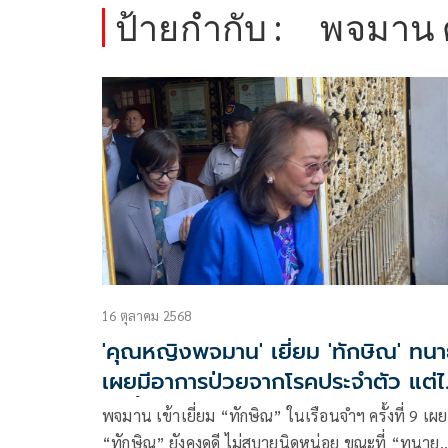
ป้ายกำกับ :
พจมาน 
16 ตุลาคม 2568
'คุณหญิงพจมาน' เยี่ยม 'ทักษิณ' ทน
เผยมีอาการป่วยจากโรคประจำตัว แต่ไ
ถึงขั้นวิกฤต
พจมาน เข้าเยี่ยม “ทักษิณ” ในเรือนจำฯ ครั้งที่ 9 เผย
“ทักษิณ” ยังคงดูดี ไม่สบายนิดหน่อย ขณะที่ “ทนาย