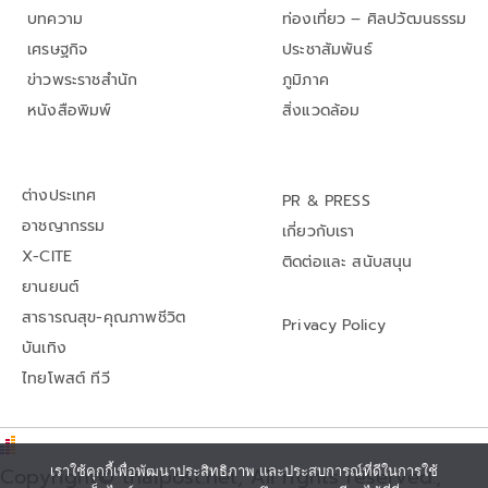
บทความ
ท่องเที่ยว – ศิลปวัฒนธรรม
เศรษฐกิจ
ประชาสัมพันธ์
ข่าวพระราชสำนัก
ภูมิภาค
หนังสือพิมพ์
สิ่งแวดล้อม
ต่างประเทศ
PR & PRESS
อาชญากรรม
เกี่ยวกับเรา
X-CITE
ติดต่อและ สนับสนุน
ยานยนต์
สาธารณสุข-คุณภาพชีวิต
Privacy Policy
บันเทิง
ไทยโพสต์ ทีวี
Copyright© thaipost.net, All rights reserved.,
เราใช้คุกกี้เพื่อพัฒนาประสิทธิภาพ และประสบการณ์ที่ดีในการใช้