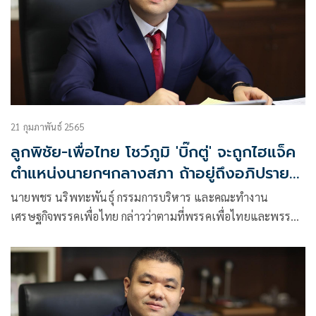
21 กุมภาพันธ์ 2565
ลูกพิชัย-เพื่อไทย โชว์ภูมิ 'บิ๊กตู่' จะถูกไฮแจ็ค
ตำแหน่งนายกฯกลางสภา ถ้าอยู่ถึงอภิปราย
ม. 151
นายพชร นริพทะพันธุ์ กรรมการบริหาร และคณะทำงาน
เศรษฐกิจพรรคเพื่อไทย กล่าวว่าตามที่พรรคเพื่อไทยและพรรค
ร่วมฝ่ายค้านได้ร่วมกันอภิปรายไม่ไว้วางใจตาม ม.152 แต่พลเอก
ประยุทธ์ กลับตอบในสภาไม่