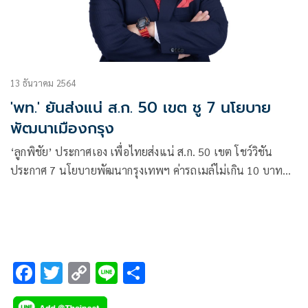
13 ธันวาคม 2564
'พท.' ยันส่งแน่ ส.ก. 50 เขต ชู 7 นโยบาย
พัฒนาเมืองกรุง
‘ลูกพิชัย’ ประกาศเอง เพื่อไทยส่งแน่ ส.ก. 50 เขต โชว์วิชัน
ประกาศ 7 นโยบายพัฒนากรุงเทพฯ ค่ารถเมล์ไม่เกิน 10 บาท
รถไฟฟ้าราคาเดียว 30 บาท
F
T
C
Li
S
ac
wi
o
n
h