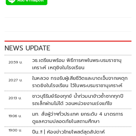
e
tt
p
e
ar
b
er
y
e
o
Li
o
n
k
k
NEWS UPDATE
วธ.เตรียมพร้อม พิธีการศพในพระบรมราชานุ
20:59 น.
เคราะห์ เหตุยิงในโรงเรียน
ในหลวง ทรงรับผู้เสียชีวิตและบาดเจ็บจากเหตุก
20:27 น.
ราดยิงในโรงเรียน ไว้ในพระบรมราชานุเคราะห์
ชาวบุรีรัมย์ร้องทุกข์ น้ำท่วมนาข้าวซ้ำซากทุกปี
20:13 น.
รถเล็กผ่านไม่ได้ วอนหน่วยงานเร่งแก้ไข
มท. สั่งผู้ว่าฯทั่วประเทศ ยกระดับ 4 มาตรการ
19:06 น.
ดูแลความปลอดภัยในสถานศึกษา
19:00 น.
ปืน..!! | ห้องข่าวไทยโพสต์สุดสัปดาห์