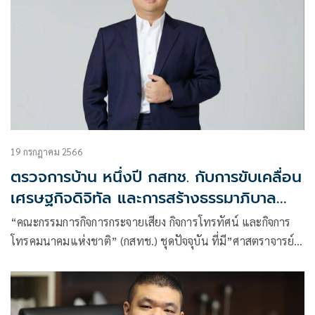
19 กรกฎาคม 2566
ตรวจการบ้าน หนึ่งปี กสทช. กับการขับเคลื่อน
เศรษฐกิจดิจิทัล และการสร้างธรรมาภิบาล
องค์กร
“คณะกรรมการกิจการกระจายเสียง กิจการโทรทัศน์ และกิจการ
โทรคมนาคมแห่งชาติ” (กสทช.) ชุดปัจจุบัน ที่มี”ศาสตราจารย์
คลินิก นายแพทย์ สรณ บุญใบชัยพฤกษ์” เป็นประธานกสทช. ที่
เริ่มเข้าปฏิบัติหน้าที่เมื่อเมษายน 2565 ถึงตอนนี้ปฏิบัติหน้าที่
มาได้ประมาณ1ปี3 เดือน