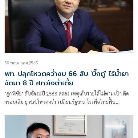
30 พฤษภาคม 2565
พท. ปลุกโหวตคว่ำงบ 66 สับ 'บิ๊กตู่' ไร้น้ำยา
จัดมา 8 ปี ศก.ยังต่ำเตี้ย
‘ลูกพิชัย’ สับจัดงบปี 2566 ลดลง เหตุเก็บรายได้ไม่ตามเป้า ติด
กรอบเดิม ยุ ส.ส.โหวตคว่ำ เปลี่ยนรัฐบาล โวเพื่อไทยฟื้น
เศรษฐกิจได้แน่