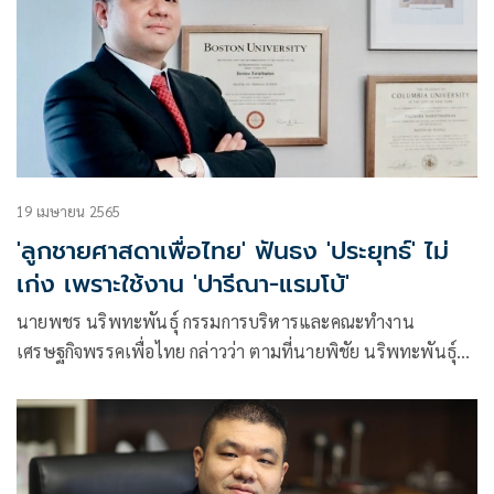
19 เมษายน 2565
'ลูกชายศาสดาเพื่อไทย' ฟันธง 'ประยุทธ์' ไม่
เก่ง เพราะใช้งาน 'ปารีณา-แรมโบ้'
นายพชร นริพทะพันธุ์ กรรมการบริหารและคณะทำงาน
เศรษฐกิจพรรคเพื่อไทย กล่าวว่า ตามที่นายพิชัย นริพทะพันธุ์
รองประธานยุทธศาสตร์พรรคเพื่อไทยด้านเศรษฐกิจ ได้ออกมา
เตือนพล.อ.ประยุทธ์ จันทร์โอชา นายกรัฐมนตรีและหัวหน้าทีม
เศรษฐกิจ