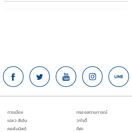
การเมือง
กรองสถานการณ์
เปลว สีเงิน
วาไรตี้
คอลัมนิสต์
กีฬา