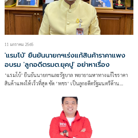
11 มกราคม 2565
'แรมโบ้' ยืนยันนายกฯเร่งแก้สินค้าราคาแพง
อบรม 'ลูกอดีตรมต.ยุคปู' อย่าหาเรื่อง
‘แรมโบ้’ ยืนยันนายกฯและรัฐบาล พยายามหาทางแก้ไขราคา
สินค้าแพงให้เร็วที่สุด ซัด ‘พชร’ เป็นลูกอดีตรัฐมนตรีด้าน
เศรษฐกิจ น่าจะรู้สถานการณ์ประเทศดี หากห่วงประชาชนที่ได้
รับความเดือดร้อนจริงควรออกไปช่วยเหลือประชาชนบ้าง