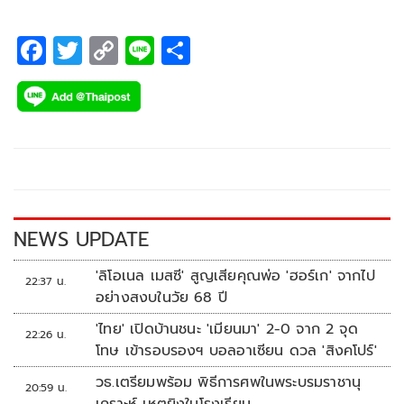
F
T
C
Li
S
ac
wi
o
n
h
e
tt
p
e
ar
b
er
y
e
o
Li
o
n
k
k
NEWS UPDATE
'ลิโอเนล เมสซี' สูญเสียคุณพ่อ 'ฮอร์เก' จากไป
22:37 น.
อย่างสงบในวัย 68 ปี
'ไทย' เปิดบ้านชนะ 'เมียนมา' 2-0 จาก 2 จุด
22:26 น.
โทษ เข้ารอบรองฯ บอลอาเซียน ดวล 'สิงคโปร์'
วธ.เตรียมพร้อม พิธีการศพในพระบรมราชานุ
20:59 น.