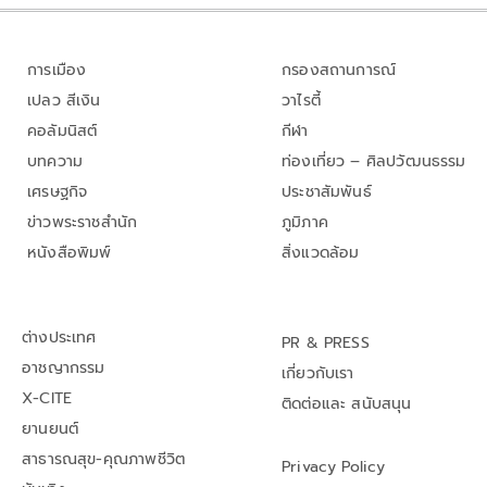
การเมือง
กรองสถานการณ์
เปลว สีเงิน
วาไรตี้
คอลัมนิสต์
กีฬา
บทความ
ท่องเที่ยว – ศิลปวัฒนธรรม
เศรษฐกิจ
ประชาสัมพันธ์
ข่าวพระราชสำนัก
ภูมิภาค
หนังสือพิมพ์
สิ่งแวดล้อม
ต่างประเทศ
PR & PRESS
อาชญากรรม
เกี่ยวกับเรา
X-CITE
ติดต่อและ สนับสนุน
ยานยนต์
สาธารณสุข-คุณภาพชีวิต
Privacy Policy