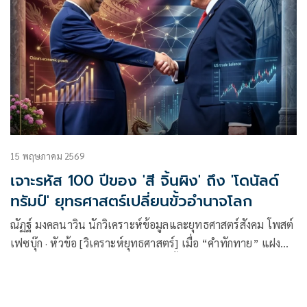
15 พฤษภาคม 2569
เจาะรหัส 100 ปีของ 'สี จิ้นผิง' ถึง 'โดนัลด์
ทรัมป์' ยุทธศาสตร์เปลี่ยนขั้วอำนาจโลก
ณัฏฐ์ มงคลนาวิน นักวิเคราะห์ข้อมูลและยุทธศาสตร์สังคม โพสต์
เฟซบุ๊ก · หัวข้อ [วิเคราะห์ยุทธศาสตร์] เมื่อ “คำทักทาย” แฝง
ด้วย “คำขู่”: เจาะรหัส 100 ปีของ สี จิ้นผิง ถึง โดนัลด์ ทรัมป์ มี
เนื้อหาดังนี้