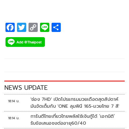
F
T
C
Li
S
ac
wi
o
n
h
e
tt
p
e
ar
b
er
y
e
o
Li
o
n
k
k
NEWS UPDATE
'ช่อง 7HD' เปิดโปรแกรมมวยเดือดสุดสัปดาห์
18:14 น.
มันจัดเต็มกับ 'ONE ลุมพินี 165-มวยไทย 7 สี'
การันตีไทยเที่ยวไทยพลัสใช้เงินกู้ได้ ‘เอกนิติ’
18:14 น.
รับข้อเสนอชงต่ออายุ60/40