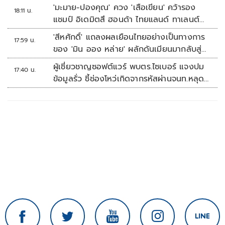
'มะมาย-ปองคุณ' ควง 'เสือเขียน' คว้ารอง
18:11 น.
แชมป์ อิเดมิตสึ ฮอนด้า ไทยแลนด์ ทาเลนต์
คัพ สนาม 3
'สีหศักดิ์' แถลงผลเยือนไทยอย่างเป็นทางการ
17:59 น.
ของ 'มิน ออง หล่าย' ผลักดันเมียนมากลับสู่
อาเซียน
ผู้เชี่ยวชาญซอฟต์แวร์ พบตร.ไซเบอร์ แจงปม
17:40 น.
ข้อมูลรั่ว ชี้ช่องโหว่เกิดจากรหัสผ่านจนท.หลุด
ไม่ใช่ถูกแฮกระบบ