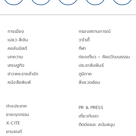
การเมือง
กรองสถานการณ์
เปลว สีเงิน
วาไรตี้
คอลัมนิสต์
กีฬา
บทความ
ท่องเที่ยว – ศิลปวัฒนธรรม
เศรษฐกิจ
ประชาสัมพันธ์
ข่าวพระราชสำนัก
ภูมิภาค
หนังสือพิมพ์
สิ่งแวดล้อม
ต่างประเทศ
PR & PRESS
อาชญากรรม
เกี่ยวกับเรา
X-CITE
ติดต่อและ สนับสนุน
ยานยนต์