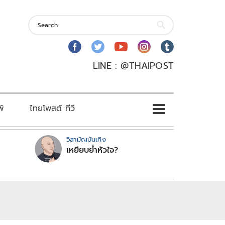
LINE : @THAIPOST
พ์
ไทยโพสต์ ทีวี
วิสามัญบันเทิง
เหยียบย่ำหัวใจ?