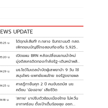
EWS UPDATE
ได้ฤกษ์เสียที! ก.กลาง รับทราบมติ กสถ.
15:25 น.
เพิกถอนบัญชีโกงสอบท้องถิ่น 5,925
ราย
เปิดแผน BRN หลังเปลี่ยนแกนนำใหม่
15:20 น.
มุ่งดิสเครดิตกองกำลังรัฐ-เดินหน้าผลิต
แนวร่วม
มธ.โชว์โมเดลบำบัดผู้เสพยาบ้า 9 วัน ใช้
14:29 น.
สมุนไพร-แพทย์แผนไทย ชงรัฐขยายผล
ศาลฎีกายืนคุก 2 ปี คนขับรถบัส มข.
14:25 น.
คดีชน 'น้องอาย' เสียชีวิต
'สกาย' มาปรับตัวซ้อมเมืองไทย ไม่หวั่น
14:18 น.
อากาศร้อน ตั้งเป้าเต็มร้อยลุย อชก.