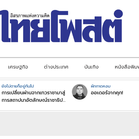
เศรษฐกิจ
ต่างประเทศ
บันเทิง
หนังสือพิม
ยังไม่ตายก็อยู่กันไป
ผักกาดหอม
การเปลี่ยนผ่านจากเทวราชามาสู่
ออเดอร์จากคุก!
การสถาปนาอัตลักษณ์ราชาธิป
ไตยแบบพุทธศาสนาในพระไตร
ปิฏก : สามัญผลสูตรในฐานะ
ทฤษฎีขีดจำกัดของอำนาจรัฐ
เหนือแรงงานและทรัพย์สิน