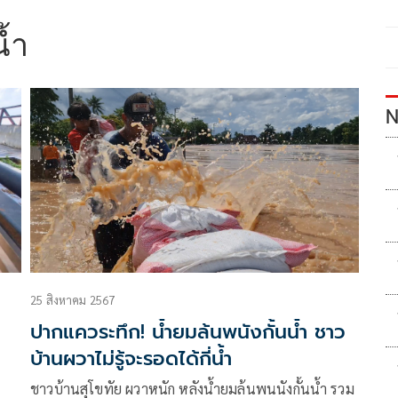
น้ำ
N
25 สิงหาคม 2567
ปากแควระทึก! น้ำยมล้นพนังกั้นน้ำ ชาว
บ้านผวาไม่รู้จะรอดได้กี่น้ำ
ชาวบ้านสุโขทัย ผวาหนัก หลังน้ำยมล้นพนนังกั้นน้ำ รวม