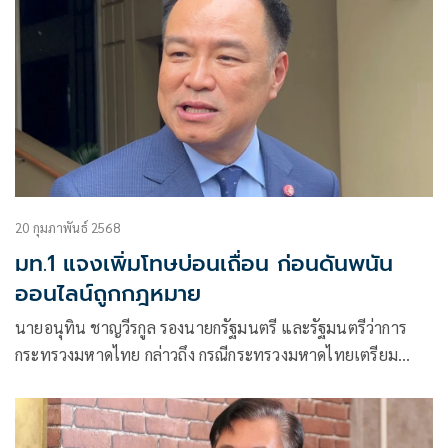
20 กุมภาพันธ์ 2568
มท.1 แจงเพิ่มโทษบ่อนเถื่อน ก่อนดันพนัน
ออนไลน์ถูกกฎหมาย
นายอนุทิน ชาญวีรกูล รองนายกรัฐมนตรี และรัฐมนตรีว่าการ
กระทรวงมหาดไทย กล่าวถึง กรณีกระทรวงมหาดไทยเตรียม
เสนอแก้ไขร่างพระราชบัญญัติ (พ.ร.บ.) การพนัน (ฉบับที่) พ.ศ.
… โดยเพิ่มโทษให้รุนแรงขึ้น