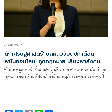
22 มกราคม 2568
'นักเศรษฐศาสตร์' ยกผลวิจัยตปท.เตือน
'พนันออนไลน์' ถูกกฎหมาย เสี่ยงพาสังคม
ไทยสู่หายนะ
‘นักเศรษฐศาสตร์’ ชี้หลุมดำ-จุดอันตราย ทำ’พนันออนไลน์’ ถูก
กฎหมาย จะเปลี่ยนทัศนคติ ค่านิยม พฤติกรรมของประชาชน ให้
เห็นกงจักรเป็นดอกบัว เสี่ยงพาสังคมไทยสู่หายนะ ยกผลวิจัย-สถิติ
‘เยอรมัน-ออสเตรเลีย-นอร์เวย์’ ทำปชช.เป็นผีพนันมากขึ้น-
ครอบครัวแตกแยก