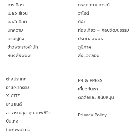
การเมือง
กรองสถานการณ์
เปลว สีเงิน
วาไรตี้
คอลัมนิสต์
กีฬา
บทความ
ท่องเที่ยว – ศิลปวัฒนธรรม
เศรษฐกิจ
ประชาสัมพันธ์
ข่าวพระราชสำนัก
ภูมิภาค
หนังสือพิมพ์
สิ่งแวดล้อม
ต่างประเทศ
PR & PRESS
อาชญากรรม
เกี่ยวกับเรา
X-CITE
ติดต่อและ สนับสนุน
ยานยนต์
สาธารณสุข-คุณภาพชีวิต
Privacy Policy
บันเทิง
ไทยโพสต์ ทีวี