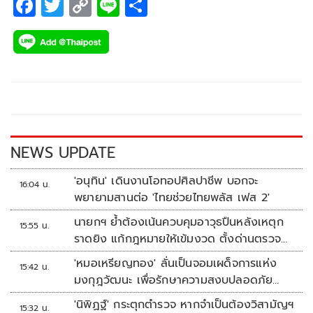
F
T
C
Li
S
ac
wi
o
n
h
e
tt
p
e
ar
b
er
y
e
o
Li
o
n
k
k
NEWS UPDATE
'อนุทิน' เดินงานโอทอปศิลปาชีพ บอกจะ
16:04 น.
พยายามสานต่อ 'ไทยช่วยไทยพลัส เฟส 2'
นายกฯ ย้ำต้องเน้นควบคุมอาวุธปืนหลังเหตุก
15:55 น.
ราดยิง แก้กฎหมายให้เข้มงวด ตั้งด่านตรวจ
เพิ่ม
'หมอเหรียญทอง' ลั่นเป็นจอมเผด็จการแห่ง
15:42 น.
มงกุฎวัฒนะ เพื่อรักษาความสงบปลอดภัย
ภายในรพ.
'นิพิฏฐ์' กระตุกตำรวจ หากจำเป็นต้องวิสามัญฯ
15:32 น.