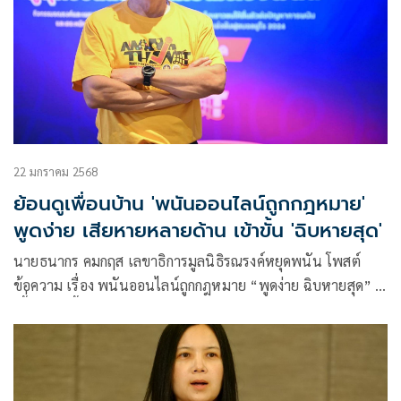
22 มกราคม 2568
ย้อนดูเพื่อนบ้าน 'พนันออนไลน์ถูกกฎหมาย'
พูดง่าย เสียหายหลายด้าน เข้าขั้น 'ฉิบหายสุด'
นายธนากร คมกฤส เลขาธิการมูลนิธิรณรงค์หยุดพนัน โพสต์
ข้อความ เรื่อง พนันออนไลน์ถูกกฎหมาย “พูดง่าย ฉิบหายสุด” มี
เนื้่อหาดังนี้