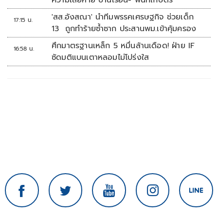
ความเสียหาย บ้านเรือน- พื้นที่เกษตร
'สส.อังสณา' นำทีมพรรคเศรษฐกิจ ช่วยเด็ก
17:15 น.
13 ถูกทำร้ายซ้ำซาก ประสานพม.เข้าคุ้มครอง
ศึกมาตรฐานเหล็ก 5 หมื่นล้านเดือด! ฝ่าย IF
16:58 น.
ซัดมติแบนเตาหลอมไม่โปร่งใส