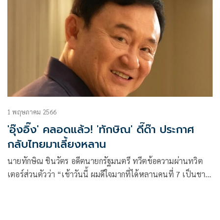
1 พฤษภาคม 2566
'อุ๊งอิ๊ง' คลอดแล้ว! 'ทักษิณ' ดี๊ด๊า ประกาศ
กลับไทยมาเลี้ยงหลาน
นายทักษิณ ชินวัตร อดีตนายกรัฐมนตรี ทวีตข้อความผ่านทวิต
เตอร์ส่วนตัวว่า “เช้าวันนี้ ผมดีใจมากที่ได้หลานคนที่ 7 เป็นชาย
ชื่อ ธาษิณ จากน้องอิ๊งค์