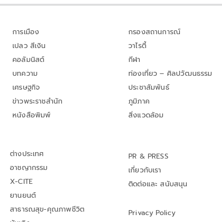
การเมือง
กรองสถานการณ์
เปลว สีเงิน
วาไรตี้
คอลัมนิสต์
กีฬา
บทความ
ท่องเที่ยว – ศิลปวัฒนธรรม
เศรษฐกิจ
ประชาสัมพันธ์
ข่าวพระราชสำนัก
ภูมิภาค
หนังสือพิมพ์
สิ่งแวดล้อม
ต่างประเทศ
PR & PRESS
อาชญากรรม
เกี่ยวกับเรา
X-CITE
ติดต่อและ สนับสนุน
ยานยนต์
สาธารณสุข-คุณภาพชีวิต
Privacy Policy