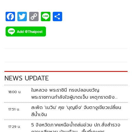
F
T
C
Li
S
ac
wi
o
n
h
e
tt
p
e
ar
b
er
y
e
o
Li
o
n
k
k
NEWS UPDATE
ในหลวง พระราชินี ทรงปลอบขวัญ
18:00 น.
พระราชทานกำลังใจผู้บาดเจ็บ เหตุกราดยิง
รร.เทพศิรินทร์นนทบุรี
สะพัด 'เนวิน' คุย 'บุญยิ่ง' จับตางูเขียวเปลี่ยน
17:51 น.
สีน้ำเงิน
5 จังหวัดภาคเหนือน้ำถล่มอ่วม ปภ.สั่งสำรวจ
17:29 น.