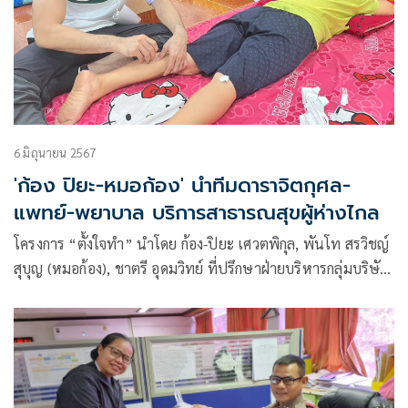
6 มิถุนายน 2567
'ก้อง ปิยะ-หมอก้อง' นำทีมดาราจิตกุศล-
แพทย์-พยาบาล บริการสาธารณสุขผู้ห่างไกล
โครงการ “ตั้งใจทำ” นำโดย ก้อง-ปิยะ เศวตพิกุล, พันโท สรวิชญ์
สุบุญ (หมอก้อง), ชาตรี อุดมวิทย์ ที่ปรึกษาฝ่ายบริหารกลุ่มบริษัท
พอนด์เคมิคอล จำกัด(Masa Lab) ร่วมด้วยทีม แพทย์-พยาบาล-
เภสัชกร บุคลากรทางการแพทย์ ดารานักแสดงจิตกุศล