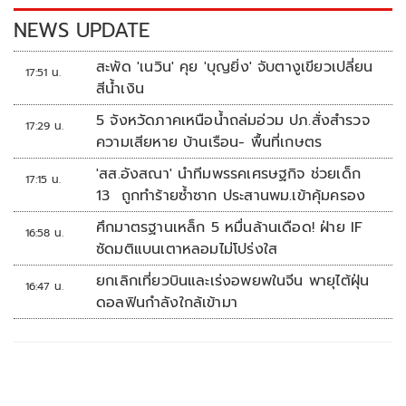
k
k
NEWS UPDATE
สะพัด 'เนวิน' คุย 'บุญยิ่ง' จับตางูเขียวเปลี่ยน
17:51 น.
สีน้ำเงิน
5 จังหวัดภาคเหนือน้ำถล่มอ่วม ปภ.สั่งสำรวจ
17:29 น.
ความเสียหาย บ้านเรือน- พื้นที่เกษตร
'สส.อังสณา' นำทีมพรรคเศรษฐกิจ ช่วยเด็ก
17:15 น.
13 ถูกทำร้ายซ้ำซาก ประสานพม.เข้าคุ้มครอง
ศึกมาตรฐานเหล็ก 5 หมื่นล้านเดือด! ฝ่าย IF
16:58 น.
ซัดมติแบนเตาหลอมไม่โปร่งใส
ยกเลิกเที่ยวบินและเร่งอพยพในจีน พายุไต้ฝุ่น
16:47 น.
ดอลฟินกำลังใกล้เข้ามา