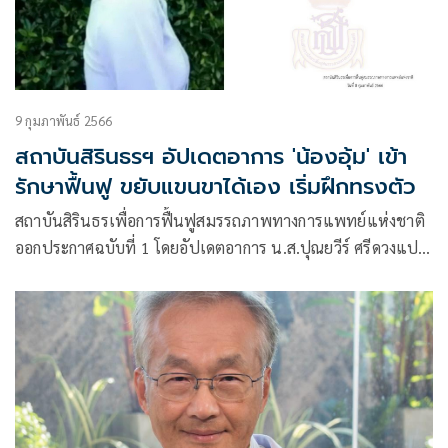
9 กุมภาพันธ์ 2566
สถาบันสิรินธรฯ อัปเดตอาการ 'น้องอุ้ม' เข้า
รักษาฟื้นฟู ขยับแขนขาได้เอง เริ่มฝึกทรงตัว
สถาบันสิรินธรเพื่อการฟื้นฟูสมรรถภาพทางการแพทย์แห่งชาติ
ออกประกาศฉบับที่ 1 โดยอัปเดตอาการ น.ส.ปุณยวีร์ ศรีดวงแปง
หรือ น้องอุ้ม พยาบาลโรงพยาบาลอุ้มผาง จังหวัดตาก หลังรับบาด
เจ็บสาหัส สมองบวม