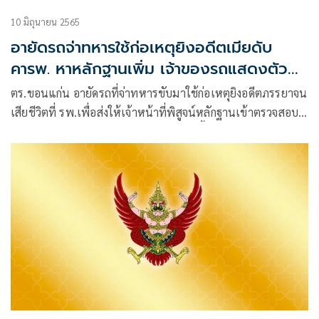
10 มิถุนายน 2565
อายัดรถจ่าทหารใช้ก่อเหตุยิงอดีตเมียดับ
คารพ. หาหลักฐานเพิ่ม เจ้าของรถแสดงตัว
แล้ว
ตร.ขอนแก่น อายัดรถที่จ่าทหารขับมาใช้ก่อเหตุยิงอดีตภรรยาจน
เสียชีวิตที่ รพ.เพื่อส่งให้เจ้าหน้าที่พิสูจน์หลักฐานเข้าตรวจสอบ
ส่วนเจ้าของรถเดินทางมาเก็บเอกสารรถเสื้อผ้าและเงินสดภายใน
รถไปแล้ว โดยไม่เปิดเผยข้อมูลใดๆว่าทำไมรถไปอยู่กับผู้ก่อเหตุ