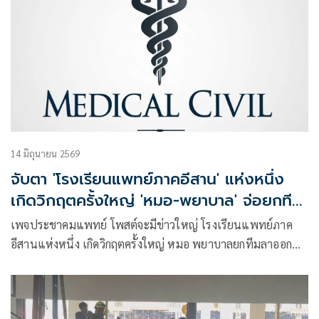
14 มิถุนายน 2569
จับตา 'โรงเรียนแพทย์ภาคอีสาน' แห่งหนึ่ง
เกิดวิกฤตครั้งใหญ่ 'หมอ-พยาบาล' จ่อยกทีม
ลาออก
เพจประชาคมแพทย์ โพสต์จะมีข่าวใหญ่ โรงเรียนแพทย์ภาค
อีสานแห่งหนึ่ง เกิดวิกฤตครั้งใหญ่ หมอ พยาบาลยกทีมลาออก
ปัญหาระบบสาธารณสุข คือ Domino ระดับประเทศแล้วกำลังกู่ไม่
กลับ