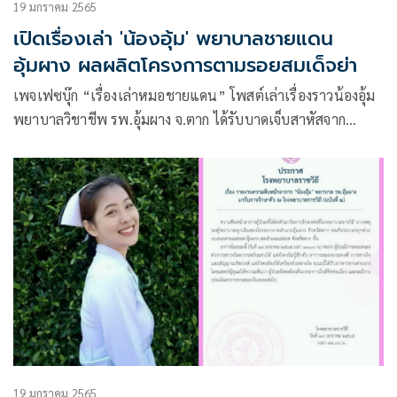
19 มกราคม 2565
เปิดเรื่องเล่า 'น้องอุ้ม' พยาบาลชายแดน
อุ้มผาง ผลผลิตโครงการตามรอยสมเด็จย่า
เพจเฟซบุ๊ก “เรื่องเล่าหมอชายแดน” โพสต์เล่าเรื่องราวน้องอุ้ม
พยาบาลวิชาชีพ รพ.อุ้มผาง จ.ตาก ได้รับบาดเจ็บสาหัสจาก
อุบัติเหตุรถพยาบาลฉุกเฉินนำส่งผู้ป่วย ชนกับรถบรรทุกพ่วง บน
ถนนสายแม่สอด-อุ้มผาง
19 มกราคม 2565