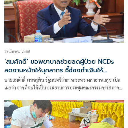
19 มีนาคม 2568
‘สมศักดิ์’ ขอพยาบาลช่วยลดผู้ป่วย NCDs
ลดงานหนักให้บุคลากร ชี้ช่องทำเงินให้
พยาบาลวัยเกษียณ เป็นผู้ประกอบการเปิด
นายสมศักดิ์ เทพสุทิน รัฐมนตรีว่าการกระทรวงสาธารณสุข เปิด
คลินิกนวดไทย
เผยว่า จากที่ตนได้เป็นประธานการประชุมคณะกรรมการสภาการ
พยาบาลซึ่งมีประจำทุกเดือน โ