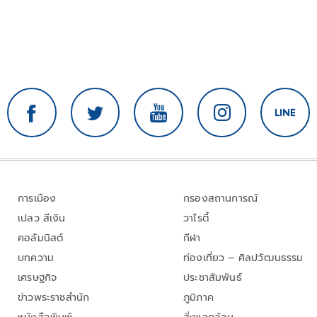
การเมือง
กรองสถานการณ์
เปลว สีเงิน
วาไรตี้
คอลัมนิสต์
กีฬา
บทความ
ท่องเที่ยว – ศิลปวัฒนธรรม
เศรษฐกิจ
ประชาสัมพันธ์
ข่าวพระราชสำนัก
ภูมิภาค