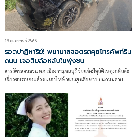
19 กุมภาพันธ์ 2566
รอดปาฏิหาริย์! พยาบาลจอดรถคุยโทรศัพท์ริม
ถนน เจอสิบล้อหลับในพุ่งชน
สารวัตรสอบสวน สภ.เมืองกาญจนบุรี รับแจ้งมีอุบัติเหตุรถสิบล้อ
เฉี่ยวชนรถเก๋งแล้วชนเสาไฟฟ้าแรงสูงเสียหาย บนถนนสาย
323 ช่วง กม.70 โค้งหนองบัว