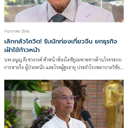
9 มกราคม 2566
เลิกกลัวโควิด! รับนักท่องเที่ยวจีน ยกธุรกิจ
เฝ้าไข้ก้าวหน้า
นพ.มนูญ ลีเชวงวงศ์ หัวหน้าห้องไอซียูเฉพาะทางด้านโรคระบบ
การหายใจ ผู้ป่วยหนัก และโรคผู้สูงอายุ ประจำโรงพยาบาลวิชัย
ยุทธ โพสต์ข้อความผ่านเฟซบุ๊กว่า ธุรกิจเกี่ยวข้องกับดูแลผู้ป่วยโค
วิด