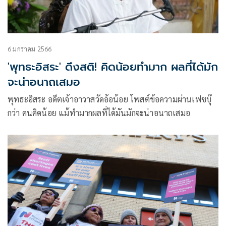
6 มกราคม 2566
'พุทธะอิสระ' ดึงสติ! คิดน้อยทำมาก ผลที่ได้มัก
จะน่าอนาถเสมอ
พุทธะอิสระ อดีตเจ้าอาวาสวัดอ้อน้อย โพสต์ข้อความผ่านเฟซบุ๊
กว่า คนคิดน้อย แม้ทำมากผลที่ได้มันมักจะน่าอนาถเสมอ