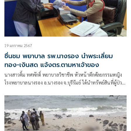
19 มกราคม 2567
ชื่นชม พยาบาล รพ.นางรอง นำพระเลี่ยม
ทอง-เงินสด แจ้งตร.ตามหาเจ้าของ
นางสาวคิ้ม ทศพักดิ์ พยาบาลวิชาชีพ หัวหน้าตึกศัลยกรรมหญิง
โรงพยาบาลนางรอง อ.นางรอง จ.บุรีรัมย์ ได้นำทรัพย์สินที่ผู้ป่วย
ซึ่งมารักษาตัวที่ รพ.นางรอง แล้วลืมเอาไว้ ประกอบด้วยกล่องใส่
ทองจำนวน 2 กล่อง โดยกล่องใหญ่ด้านในไม่มีทอง ส่วนกล่องเล็ก
มีพระเลี่ยมทองอยู่ 1 องค์ เงินสด 200 บาท