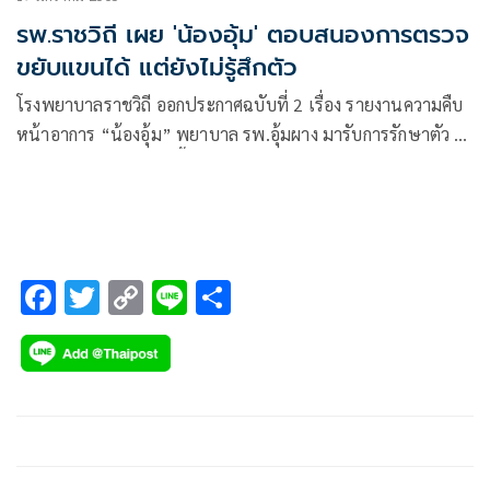
รพ.ราชวิถี เผย 'น้องอุ้ม' ตอบสนองการตรวจ
ขยับแขนได้ แต่ยังไม่รู้สึกตัว
โรงพยาบาลราชวิถี ออกประกาศฉบับที่ 2 เรื่อง รายงานความคืบ
หน้าอาการ “น้องอุ้ม” พยาบาล รพ.อุ้มผาง มารับการรักษาตัว ณ
โรงพยาบาลราชวิถี ดังนี้ ความคืบหน้าอาการผู้ป่วยที่ได้ส่งตัวมา
รับการรักษาต่อที่โรงพยาบาลราชวิถี
F
T
C
Li
S
ac
wi
o
n
h
e
tt
p
e
ar
b
er
y
e
o
Li
o
n