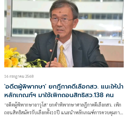
16 กรกฎาคม 2568
'อดีตผู้พิพากษา' ยกฎีกาคดีเลือกสว. แนะให้นำ
หลักเกณฑ์ฯ มาใช้เพิกถอนสิทธิสว.138 คน
‘อดีตผู้พิพากษาอาวุโส’ ยกคำพิพากษาศาลฎีกาคดีเลือกสว. เพิก
ถอนสิทธิสมัครรับเลือกตั้ง10ปี แนะนำหลักเกณฑ์การควบคุมการ
เลือกให้เป็นไปโดยสุจริตและเที่ยงธรรม มาใช้เพื่อเพิกถอนสิ
ทธิฯ รวมทั้งถอดถอนสว. 138 คน ออกจากตำแหน่ง