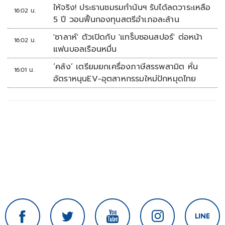
ให้จริง! ประธานชมรมกำนันฯ รับได้ลดวาระเหลือ
16:02 น.
5 ปี วอนฟื้นกองทุนสตรีอำเภอละล้าน
'ซาลาห์' ตัวเปิดกับ 'แทร็บซอนสปอร์' ต่อหน้า
16:02 น.
แฟนบอลเรือนหมื่น
‘คลัง’ เตรียมยกเครื่องภาษีสรรพสามิต หั่น
16:01 น.
อัตราหนุนEV-อุตสาหกรรมใหม่ปักหมุดไทย