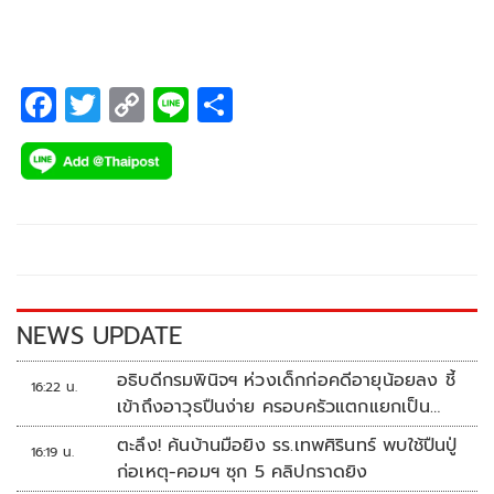
F
T
C
Li
S
ac
wi
o
n
h
e
tt
p
e
ar
b
er
y
e
o
Li
o
n
k
k
NEWS UPDATE
อธิบดีกรมพินิจฯ ห่วงเด็กก่อคดีอายุน้อยลง ชี้
16:22 น.
เข้าถึงอาวุธปืนง่าย ครอบครัวแตกแยกเป็น
ชนวนสำคัญ
ตะลึง! ค้นบ้านมือยิง รร.เทพศิรินทร์ พบใช้ปืนปู่
16:19 น.
ก่อเหตุ-คอมฯ ซุก 5 คลิปกราดยิง