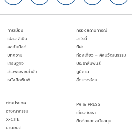
การเมือง
กรองสถานการณ์
เปลว สีเงิน
วาไรตี้
คอลัมนิสต์
กีฬา
บทความ
ท่องเที่ยว – ศิลปวัฒนธรรม
เศรษฐกิจ
ประชาสัมพันธ์
ข่าวพระราชสำนัก
ภูมิภาค
หนังสือพิมพ์
สิ่งแวดล้อม
ต่างประเทศ
PR & PRESS
อาชญากรรม
เกี่ยวกับเรา
X-CITE
ติดต่อและ สนับสนุน
ยานยนต์