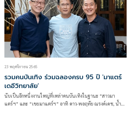
23 พฤศจิกายน 2565
รวมคนบันเทิง ร่วมฉลองครบ 95 ปี 'มาแตร์
เดอีวิทยาลัย'
นับเป็นอีกหนึ่งงานใหญ่ที่เหล่าคนบันเทิงในฐานะ “สาวมา
แตร์ฯ” และ “เขยมาแตร์ฯ” อาทิ ดาว-พอฤทัย ณรงค์เดช, น้ำ
ชา-ชีรณัฐ ยูสานนท์, เอ้ก-บุษกร หงษ์มานพ, เมย์-ฝนพา
ปราโมช ณ อยุธยา, ลี่-กิตติ สิงหาปัด, อาร์ม-วิบูลย์ ลีรัตนขจร
ฯลฯ ร่วมฉลองครบรอบ 95 ปี โรงเรียนมาแตร์เดอีวิทยาลัย