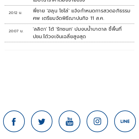
โฆษณาราคาต้องจ่ายจริง
พี่ชาย 'ฮลุน โซโล่' แจ้งกำหนดการสวดอภิธรรม
20:12 น.
ศพ เตรียมจัดพิธีฌาปนกิจ 11 ส.ค.
'ลลิดา' โต้ 'รักชนก' ปมงบน้ำบาดาล ชี้พื้นที่
20:07 น.
ปชน.ได้วงเงินเฉลี่ยสูงสุด