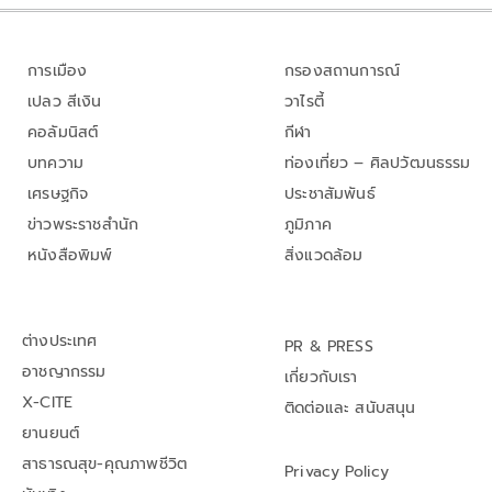
การเมือง
กรองสถานการณ์
เปลว สีเงิน
วาไรตี้
คอลัมนิสต์
กีฬา
บทความ
ท่องเที่ยว – ศิลปวัฒนธรรม
เศรษฐกิจ
ประชาสัมพันธ์
ข่าวพระราชสำนัก
ภูมิภาค
หนังสือพิมพ์
สิ่งแวดล้อม
ต่างประเทศ
PR & PRESS
อาชญากรรม
เกี่ยวกับเรา
X-CITE
ติดต่อและ สนับสนุน
ยานยนต์
สาธารณสุข-คุณภาพชีวิต
Privacy Policy