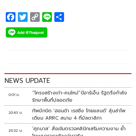
F
T
C
Li
S
ac
wi
o
n
h
e
tt
p
e
ar
b
er
y
e
o
Li
o
n
k
k
NEWS UPDATE
“โครงสร้างเก่า-คนใหม่”บีอาร์เอ็น รัฐตรึงกำลัง
0:01 น.
รักษาพื้นที่ปลอดภัย
ทัพนักบิด 'ฮอนด้า เรซซิ่ง ไทยแลนด์' ลุ้นล่าโพ
20:43 น.
เดียม ARRC สนาม 4 ที่มัลดาลิกา
‘ศุภมาส’ สั่งเข้มตรวจคลินิกเสริมความงาม ย้ำ
20:32 น.