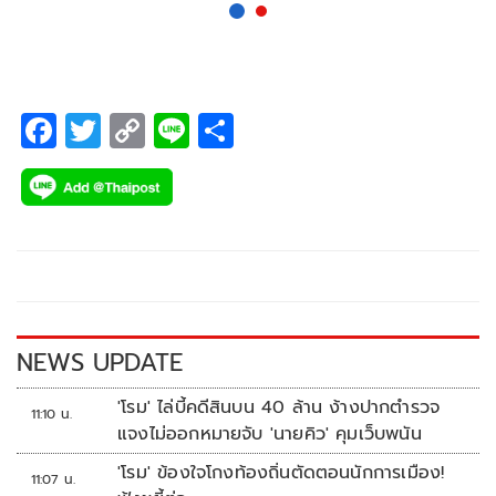
F
T
C
Li
S
ac
wi
o
n
h
e
tt
p
e
ar
b
er
y
e
o
Li
o
n
k
k
NEWS UPDATE
'โรม' ไล่บี้คดีสินบน 40 ล้าน ง้างปากตำรวจ
11:10 น.
แจงไม่ออกหมายจับ 'นายคิว' คุมเว็บพนัน
'โรม' ข้องใจโกงท้องถิ่นตัดตอนนักการเมือง!
11:07 น.