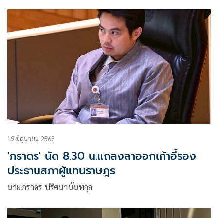
ต่อคนมารับตำแหน่งช่วยสานต่องานค้างคา ยันไม่มีใบสั่งให้ลา
ออก
19 มิถุนายน 2568
'ภราดร' นัด 8.30 น.แถลงลาออกเก้าอี้รอง
ประธานสภาผู้แทนราษฎร
นายภราดร ปริศนานันทกุล