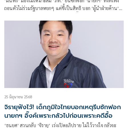
‘มนพร’ มองไม่เหมาะสม ‘ภท.’ ยื่นซักฟอก ‘นายกฯ’ ทั้งที่เพิ่ง
ถอนตัวไม่ร่วมรัฐบาลหยกๆ แต่ชี้เป็นสิทธิ บอก ‘ผู้นำฝ่ายค้าน’
ยังไม่ออกมาพูดเลย เหน็บ ออกมาแบบนี้จะเป็นฝ่ายค้านหรือฝ่าย
แค้น
25 มิถุนายน 2568
จิรายุฟังไว้! เด็กภูมิใจไทยบอกเหตุรีบซักฟอก
นายกฯ อิ๊งค์เพราะกลัวไปก่อนเพราะคดีอื้อ
‘ธนยศ’ สวนกลับ ‘จิรายุ’ เร่งเปิดอภิปราย ไม่ไว้วางใจ กลัวจะ