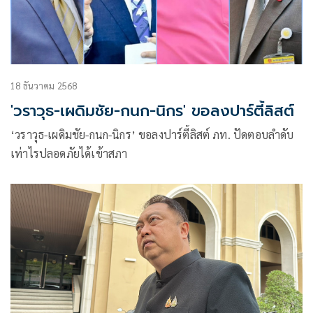
18 ธันวาคม 2568
'วราวุธ-เผดิมชัย-กนก-นิกร' ขอลงปาร์ตี้ลิสต์
‘วราวุธ-เผดิมชัย-กนก-นิกร’ ขอลงปาร์ตี้ลิสต์ ภท. ปัดตอบลำดับ
เท่าไรปลอดภัยได้เข้าสภา