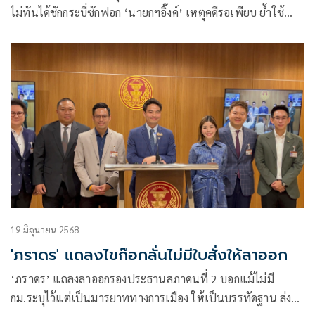
ไม่ทันได้ชักกระบี่ซักฟอก ‘นายกฯอิ๊งค์’ เหตุคดีรอเพียบ ย้ำใช้
สิทธิตรวจสอบ ตาม ‘รธน.’ กำหนด
19 มิถุนายน 2568
'ภราดร' แถลงไขก๊อกลั่นไม่มีใบสั่งให้ลาออก
‘ภราดร’ แถลงลาออกรองประธานสภาคนที่ 2 บอกแม้ไม่มี
กม.ระบุไว้แต่เป็นมารยาททางการเมือง ให้เป็นบรรทัดฐาน ส่งไม้