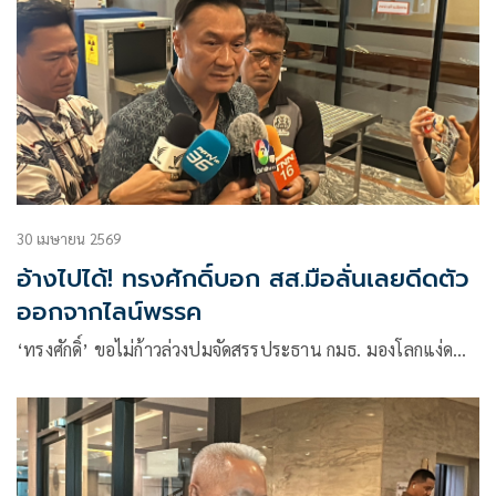
30 เมษายน 2569
อ้างไปได้! ทรงศักดิ์บอก สส.มือลั่นเลยดีดตัว
ออกจากไลน์พรรค
‘ทรงศักดิ์’ ขอไม่ก้าวล่วงปมจัดสรรประธาน กมธ. มองโลกแง่ด…