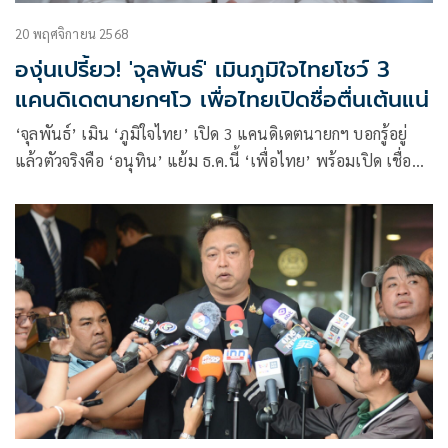
20 พฤศจิกายน 2568
องุ่นเปรี้ยว! 'จุลพันธ์' เมินภูมิใจไทยโชว์ 3
แคนดิเดตนายกฯโว เพื่อไทยเปิดชื่อตื่นเต้นแน่
‘จุลพันธ์’ เมิน ‘ภูมิใจไทย’ เปิด 3 แคนดิเดตนายกฯ บอกรู้อยู่
แล้วตัวจริงคือ ‘อนุทิน’ แย้ม ธ.ค.นี้ ‘เพื่อไทย’ พร้อมเปิด เชื่อตื่น
เต้นประทับใจแน่ มองบ้านใหญ่ไหลเข้าภูมิใจไทย เป็นเรื่องปกติ
ก่อนเลือกตั้ง