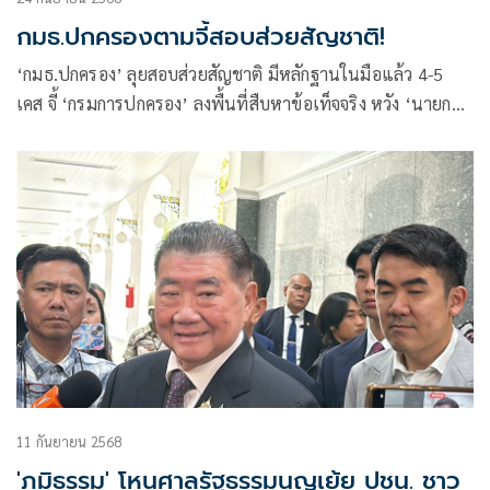
กมธ.ปกครองตามจี้สอบส่วยสัญชาติ!
‘กมธ.ปกครอง’ ลุยสอบส่วยสัญชาติ มีหลักฐานในมือแล้ว 4-5
เคส จี้ ‘กรมการปกครอง’ ลงพื้นที่สืบหาข้อเท็จจริง หวัง ‘นายกฯ’
แก้ปัญหาจริงจัง
11 กันยายน 2568
'ภูมิธรรม' โหนศาลรัฐธรรมนูญเย้ย ปชน. ชาว