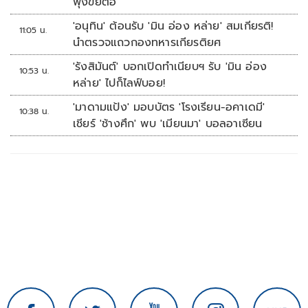
ฟุ้งขยี้ต่อ
'อนุทิน' ต้อนรับ 'มิน อ่อง หล่าย' สมเกียรติ!
11:05 น.
นำตรวจแถวกองทหารเกียรติยศ
'รังสิมันต์' บอกเปิดทำเนียบฯ รับ 'มิน อ่อง
10:53 น.
หล่าย' ไปก็ไลฟ์บอย!
'มาดามแป้ง' มอบบัตร 'โรงเรียน-อคาเดมี'
10:38 น.
เชียร์ 'ช้างศึก' พบ 'เมียนมา' บอลอาเซียน