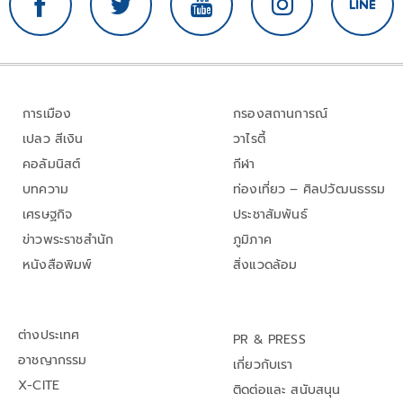
การเมือง
กรองสถานการณ์
เปลว สีเงิน
วาไรตี้
คอลัมนิสต์
กีฬา
บทความ
ท่องเที่ยว – ศิลปวัฒนธรรม
เศรษฐกิจ
ประชาสัมพันธ์
ข่าวพระราชสำนัก
ภูมิภาค
หนังสือพิมพ์
สิ่งแวดล้อม
ต่างประเทศ
PR & PRESS
อาชญากรรม
เกี่ยวกับเรา
X-CITE
ติดต่อและ สนับสนุน