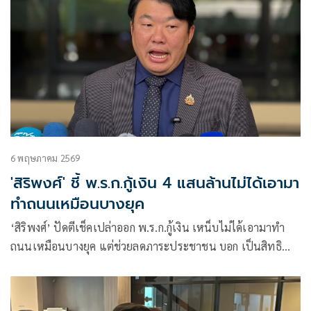
6 พฤษภาคม 2569
'สิริพงศ์' ชี้ พ.ร.ก.กู้เงิน 4 แสนล้านไม่ได้เอามา
ทำถนนเหมือนบางยุค
‘สิริพงศ์’ ปัดตีเช็คเปล่าออก พ.ร.ก.กู้เงิน เหน็บไม่ได้เอามาทำ
ถนนเหมือนบางยุค แต่ช่วยลดภาระประชาชน บอก เป็นสิทธิ
ปชป.ยื่นศาล รธน.ตีความ ยัน ฝ่าย กม.รัฐบาลการันตีเข้าเงื่อนไข
ออก พ.ร.ก.ทุกข้อ