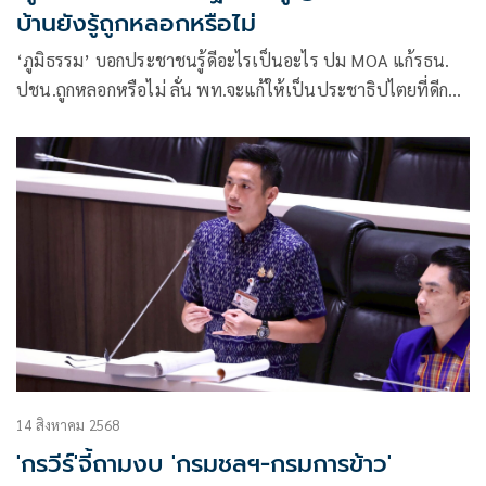
บ้านยังรู้ถูกหลอกหรือไม่
‘ภูมิธรรม’ บอกประชาชนรู้ดีอะไรเป็นอะไร ปม MOA แก้รธน.
ปชน.ถูกหลอกหรือไม่ ลั่น พท.จะแก้ให้เป็นประชาธิปไตยที่ดีกว่า
เดิม
14 สิงหาคม 2568
'กรวีร์'จี้ถามงบ 'กรมชลฯ-กรมการข้าว'