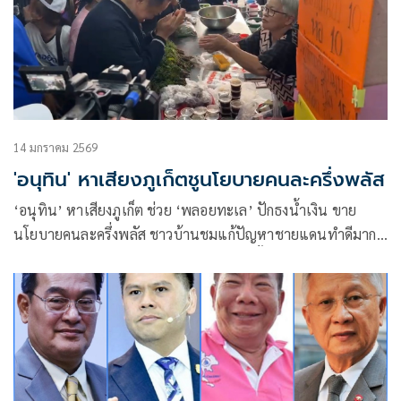
14 มกราคม 2569
'อนุทิน' หาเสียงภูเก็ตชูนโยบายคนละครึ่งพลัส
‘อนุทิน’ หาเสียงภูเก็ต ช่วย ‘พลอยทะเล’ ปักธงน้ำเงิน ขาย
นโยบายคนละครึ่งพลัส ชาวบ้านชมแก้ปัญหาชายแดนทำดีมาก
ย้ำขออย่าเปิดด่าน อวยพรขอให้ชนะเลือกตั้ง ได้สส.มากที่สุด