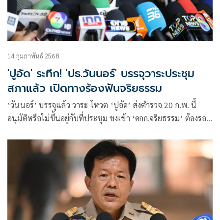
14 กุมภาพันธ์ 2568
'ปูอัด' ระทึก! 'ปธ.วันนอร์' บรรจุวาระประชุม
สภาแล้ว เปิดทางร้องฟันจริยธรรม
‘วันนอร์’ บรรจุแล้ว วาระ โหวต ‘ปูอัด’ ส่งตำรวจ 20 ก.พ. นี้
อนุมัติหรือไม่ขึ้นอยู่กับที่ประชุม ชงเข้า ‘คกก.จริยธรรม’ ต้องรอดู
คนร้อง