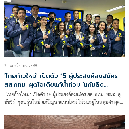
21 พฤศจิกายน 2568
'ไทยก้าวใหม่' เปิดตัว 15 ผู้ประสงค์ลงสมัคร
สส.กทม. ผุดไอเดียแก้น้ำท่วม 'แก้มลิง
เจ้าพระยา'
‘ไทยก้าวใหม่’ เปิดตัว 15 ผู้ประสงค์ลงสมัคร สส. กทม. ขณะ ‘สุ
ชัชวีร์’ ชูคนรุ่นใหม่ แก้ปัญหาแบบใหม่ ไม่วนอยู่ในหลุมดำ ผุดไอ
เดียแก้น้ำท่วม ‘แก้มลิงเจ้าพระยา’ ร่วมมือวิศวกรระดับโลก
ป้องกัน กทม. จมทะเล