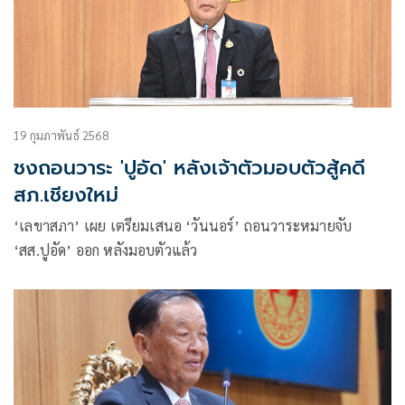
19 กุมภาพันธ์ 2568
ชงถอนวาระ 'ปูอัด' หลังเจ้าตัวมอบตัวสู้คดี
สภ.เชียงใหม่
‘เลขาสภา’ เผย เตรียมเสนอ ‘วันนอร์’ ถอนวาระหมายจับ
‘สส.ปูอัด’ ออก หลังมอบตัวแล้ว