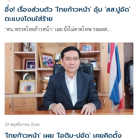
อึ้ง! เรื่องส่วนตัว 'ไทยก้าวหน้า' อุ้ม 'สส.ปูอัด'
ตะแบงโดนใส่ร้าย
‘หน.พรรคไทยก้าวหน้า’ เผย ยังไม่คาดโทษ รอผลส…
29 พฤศจิกายน 2566
'ไทยก้าวหน้า' เผย 'ไอติม-ปูอัด' เคยคิดตั้ง