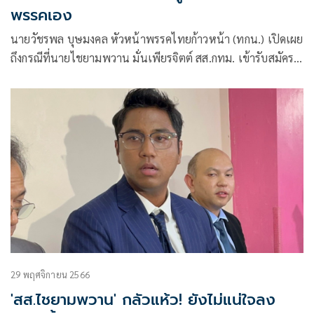
พรรคเอง
นายวัชรพล บุษมงคล หัวหน้าพรรคไทยก้าวหน้า (ทกน.) เปิดเผย
ถึงกรณีที่นายไชยามพวาน มั่นเพียรจิตต์ สส.กทม. เข้ารับสมัคร
เป็นสมาชิกพรรคไทยก้าวหน้า เนื่องจากต้องหาพรรคสังกัดใหม่
ภายใน 30 วัน หลัง
29 พฤศจิกายน 2566
'สส.ไชยามพวาน' กลัวแห้ว! ยังไม่แน่ใจลง