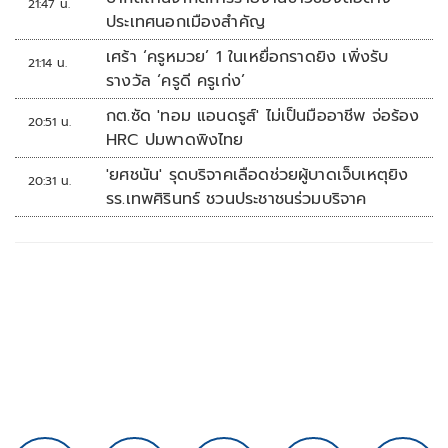
21:47 น.
ประเทศนอกเมืองสำคัญ
เศร้า ‘ครูหมวย’ 1 ในเหยื่อกราดยิง เพิ่งรับ
21:14 น.
รางวัล ‘ครูดี ครูเก่ง’
กต.ซัด 'ทอม แอนดรูส์' ไม่เป็นมืออาชีพ จ่อร้อง
20:51 น.
HRC ปมพาดพิงไทย
'ยศชนัน' รุดบริจาคเลือดช่วยผู้บาดเจ็บเหตุยิง
20:31 น.
รร.เทพศิรินทร์ ชวนประชาชนร่วมบริจาค