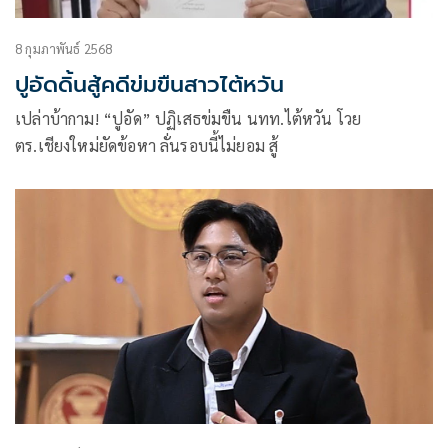
8 กุมภาพันธ์ 2568
ปูอัดดิ้นสู้คดีข่มขืนสาวไต้หวัน
เปล่าบ้ากาม! “ปูอัด” ปฏิเสธข่มขืน นทท.ไต้หวัน โวย
ตร.เชียงใหม่ยัดข้อหา ลั่นรอบนี้ไม่ยอม สู้