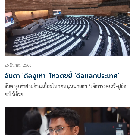
26 มีนาคม 2568
จับตา 'ดีลงูเห่า' โหวตขยี้ 'ดีลแลกประเทศ'
จับตางูเห่าฝ่ายค้านเลื้อยโหวตหนุนนายกฯ ‘เด็กพรรคเสรี-ปูอัด’
ยกให้ด้วย