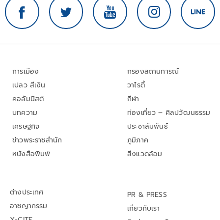
การเมือง
กรองสถานการณ์
เปลว สีเงิน
วาไรตี้
คอลัมนิสต์
กีฬา
บทความ
ท่องเที่ยว – ศิลปวัฒนธรรม
เศรษฐกิจ
ประชาสัมพันธ์
ข่าวพระราชสำนัก
ภูมิภาค
หนังสือพิมพ์
สิ่งแวดล้อม
ต่างประเทศ
PR & PRESS
อาชญากรรม
เกี่ยวกับเรา
X-CITE