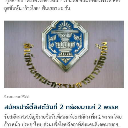
‘ปูอัด’ ซบ ‘พรรคไทยก้าวหน้า’ เป็น สส.คนแรกของพรรค หลัง
ถูกขับพ้น ’ก้าวไกล’ ทันเวลา 30 วัน
5 เมษายน 2566
สมัครปาร์ตี้ลิสต์วันที่ 2 กร่อยมาแค่ 2 พรรค
รับสมัคร ส.ส.บัญชีรายชื่อวันที่สองกร่อย สมัครเพิ่ม 2 พรรค ไทย
ก้าวหน้า-ประชาไทย ส่วนเพื่อไทยถือฤกษ์ส่งแคนดิเดตนายกฯ