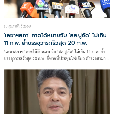
10 กุมภาพันธ์ 2568
'เลขาฯสภา' คาดได้หมายจับ 'สส.ปูอัด' ไม่เกิน
11 ก.พ. ย้ำบรรจุวาระเร็วสุด 20 ก.พ.
‘เลขาสภาฯ’ คาดได้รับหมายจับ ‘สส.ปูอัด’ ไม่เกิน 11 ก.พ. ย้ำ
บรรจุวาระเร็วสุด 20 ก.พ. ชี้หากที่ประชุมไฟเขียว ตำรวจสามารถ
คุมตัวได้ทันที