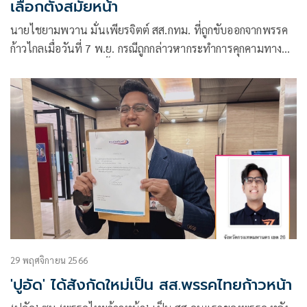
เลือกตั้งสมัยหน้า
นายไชยามพวาน มั่นเพียรจิตต์ สส.กทม. ที่ถูกขับออกจากพรรค
ก้าวไกลเมื่อวันที่ 7 พ.ย. กรณีถูกกล่าวหากระทำการคุกคามทาง
เพศ เปิดเผยว่า ขณะนี้ตนได้เข้าสังกัดพรรคไทยก้าวหน้า (ทกน.)
แล้ว โดยในเบื้องต้นได้ไปยื่นแจ้งที่สำนักงานสภาผู้แทนราษฎร
แล้ว
29 พฤศจิกายน 2566
'ปูอัด' ได้สังกัดใหม่เป็น สส.พรรคไทยก้าวหน้า