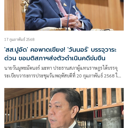
17 กุมภาพันธ์ 2568
'สส.ปูอัด' คอพาดเขียง! 'วันนอร์' บรรจุวาระ
ด่วน ขอมติสภาฯส่งตัวดำเนินคดีข่มขืน
นายวันมูหะมัดนอร์ มะทา ประธานสภาผู้แทนราษฎรได้บรรจุ
ระเบียบวาระการประชุมวันพฤหัสบดีที่ 20 กุมภาพันธ์ 2568 ใน
วาระเรื่องด่วน ขออนุญาตสภาผู้แทนราษฎรเพื่อจับกุมตัวนายไช
ยามพวาน มั่นเพียรจิตต์ สส.พรรคไทยก้าวหน้า