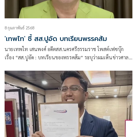
8 กุมภาพันธ์ 2568
'เทพไท' ชี้ สส.ปูอัด บทเรียนพรรคส้ม
นายเทพไท เสนพงศ์ อดีตสส.นครศรีธรรมราช โพสต์เฟซบุ๊ก
เรื่อง “สส.ปูอัด : บทเรียนของพรรคส้ม” ระบุว่าผมเห็นข่าวศาล
จังหวัดเชียงใหม่ ออกหมายจับ