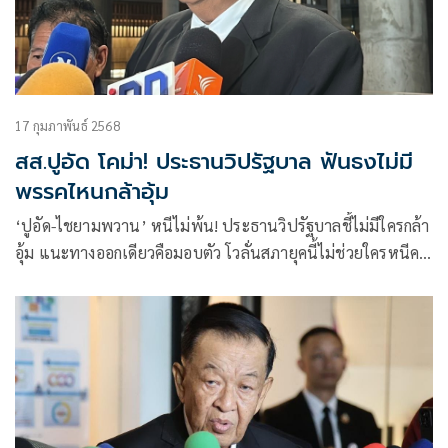
17 กุมภาพันธ์ 2568
สส.ปูอัด โคม่า! ประธานวิปรัฐบาล ฟันธงไม่มี
พรรคไหนกล้าอุ้ม
‘ปูอัด-ไชยามพวาน’ หนีไม่พ้น! ประธานวิปรัฐบาลชี้ไม่มีใครกล้า
อุ้ม แนะทางออกเดียวคือมอบตัว โวลั่นสภายุคนี้ไม่ช่วยใครหนีคดี
ถ้ากล้าอุ้ม ประชาชนจะได้เห็นกันชัดๆ