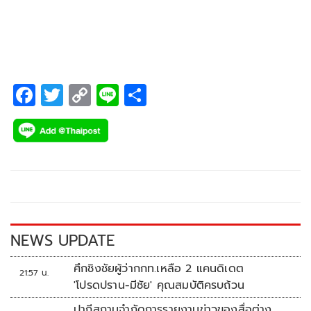
วันสุดท้าย
F
T
C
Li
S
ac
wi
o
n
h
e
tt
p
e
ar
b
er
y
e
o
Li
o
n
k
k
NEWS UPDATE
ศึกชิงชัยผู้ว่ากกท.เหลือ 2 แคนดิเดต
21:57 น.
'โปรดปราน-มีชัย' คุณสมบัติครบถ้วน
ปากีสถานจำกัดการรายงานข่าวของสื่อต่าง