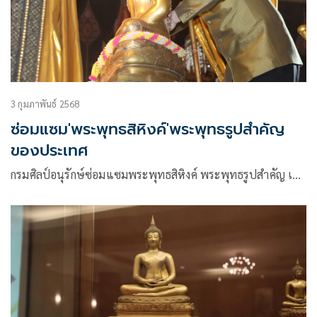
3 กุมภาพันธ์ 2568
ซ่อมแซม'พระพุทธสิหิงค์'พระพุทธรูปสำคัญ
ของประเทศ
กรมศิลป์อนุรักษ์ซ่อมแซมพระพุทธสิหิงค์ พระพุทธรูปสำคัญ เ…