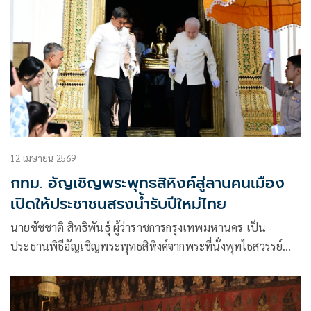
12 เมษายน 2569
กทม. อัญเชิญพระพุทธสิหิงค์สู่ลานคนเมือง
เปิดให้ประชาชนสรงน้ำรับปีใหม่ไทย
นายชัชชาติ สิทธิพันธุ์ ผู้ว่าราชการกรุงเทพมหานคร เป็น
ประธานพิธีอัญเชิญพระพุทธสิหิงค์จากพระที่นั่งพุทไธสวรรย์
พิพิธภัณฑสถานแห่งชาติ พระนคร