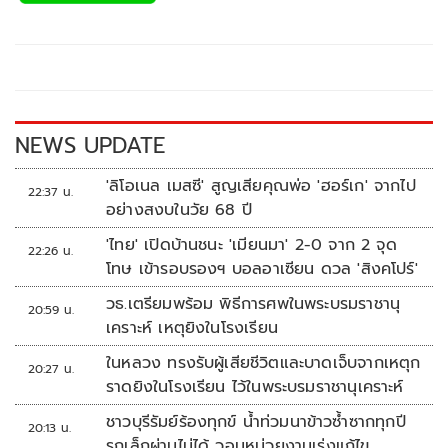
b
er
y
e
o
Li
o
n
k
k
NEWS UPDATE
'ลิโอเนล เมสซี' สูญเสียคุณพ่อ 'ฮอร์เก' จากไป
22:37 น.
อย่างสงบในวัย 68 ปี
'ไทย' เปิดบ้านชนะ 'เมียนมา' 2-0 จาก 2 จุด
22:26 น.
โทษ เข้ารอบรองฯ บอลอาเซียน ดวล 'สิงคโปร์'
วธ.เตรียมพร้อม พิธีการศพในพระบรมราชานุ
20:59 น.
เคราะห์ เหตุยิงในโรงเรียน
ในหลวง ทรงรับผู้เสียชีวิตและบาดเจ็บจากเหตุก
20:27 น.
ราดยิงในโรงเรียน ไว้ในพระบรมราชานุเคราะห์
ชาวบุรีรัมย์ร้องทุกข์ น้ำท่วมนาข้าวซ้ำซากทุกปี
20:13 น.
รถเล็กผ่านไม่ได้ วอนหน่วยงานเร่งแก้ไข