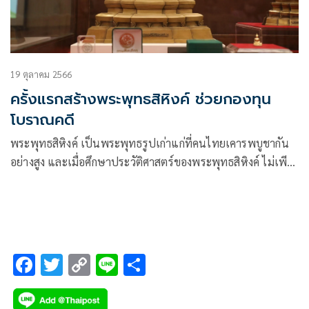
19 ตุลาคม 2566
ครั้งแรกสร้างพระพุทธสิหิงค์ ช่วยกองทุน
โบราณคดี
พระพุทธสิหิงค์ เป็นพระพุทธรูปเก่าแก่ที่คนไทยเคารพบูชากัน
อย่างสูง และเมื่อศึกษาประวัติศาสตร์ของพระพุทธสิหิงค์ ไม่เพียง
ช่วยให้เข้าใจความสำคัญหรือความหมายของพระพุทธสิหิงค์มาก
ขึ้นเท่านั้น แต่ยังซึมซับความงดงามทางพุทธศิลป์
F
T
C
Li
S
ac
wi
o
n
h
e
tt
p
e
ar