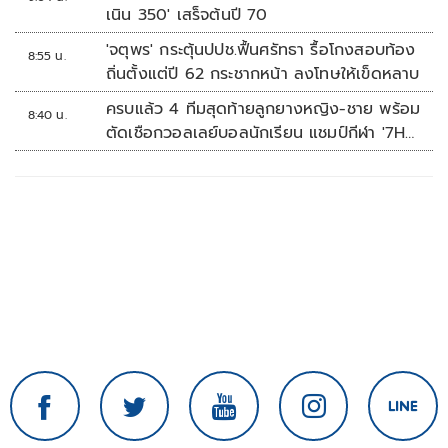
ต้นทุน-ขยายตลาดโลก
เนิน 350' เสร็จต้นปี 70
'จตุพร' กระตุ้นปปช.ฟื้นศรัทธา รื้อโกงสอบท้อง
8:55 น.
ถิ่นตั้งแต่ปี 62 กระชากหน้า ลงโทษให้เข็ดหลาบ
ครบแล้ว 4 ทีมสุดท้ายลูกยางหญิง-ชาย พร้อม
8:40 น.
ตัดเชือกวอลเลย์บอลนักเรียน แชมป์กีฬา '7HD
2026'