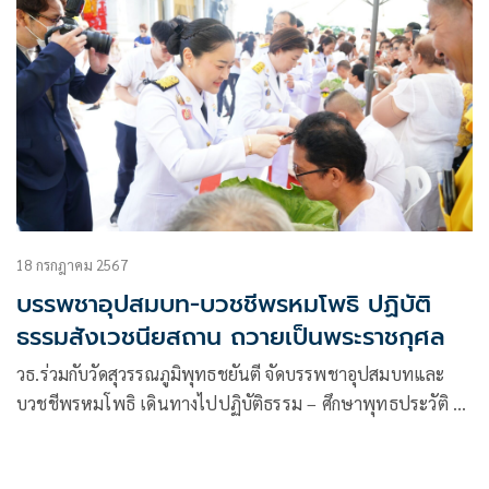
18 กรกฎาคม 2567
บรรพชาอุปสมบท-บวชชีพรหมโพธิ ปฏิบัติ
ธรรมสังเวชนียสถาน ถวายเป็นพระราชกุศล
วธ.ร่วมกับวัดสุวรรณภูมิพุทธชยันตี จัดบรรพชาอุปสมบทและ
บวชชีพรหมโพธิ เดินทางไปปฏิบัติธรรม – ศึกษาพุทธประวัติ ณ
พุทธสังเวชนียสถานอินเดีย – เนปาล