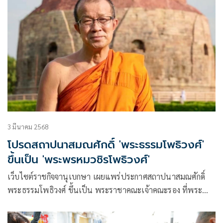
3 มีนาคม 2568
โปรดสถาปนาสมณศักดิ์ 'พระธรรมโพธิวงศ์'
ขึ้นเป็น 'พระพรหมวชิรโพธิวงศ์'
เว็บไซต์ราชกิจจานุเบกษา เผยแพร่ประกาศสถาปนาสมณศักดิ์
พระธรรมโพธิวงศ์ ขึ้นเป็น พระราชาคณะเจ้าคณะรอง ที่พระ
พรหมวชิรโพธิวงศ์