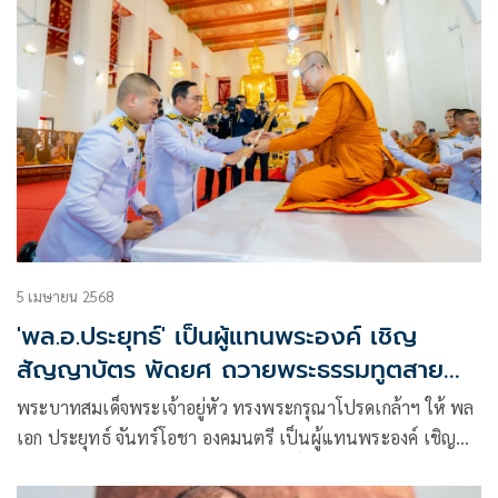
5 เมษายน 2568
'พล.อ.ประยุทธ์' เป็นผู้แทนพระองค์ เชิญ
สัญญาบัตร พัดยศ ถวายพระธรรมทูตสาย
อินเดีย-เนปาล
พระบาทสมเด็จพระเจ้าอยู่หัว ทรงพระกรุณาโปรดเกล้าฯ ให้ พล
เอก ประยุทธ์ จันทร์โอชา องคมนตรี เป็นผู้แทนพระองค์ เชิญ
หิรัญบัฏ พัดยศ เครื่องประกอบสมณศักดิ์ พระราชาคณะเจ้าคณะ
รอง ถวายแด่