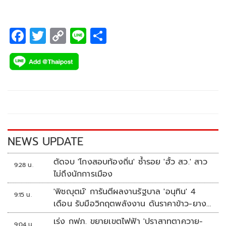
F
T
C
Li
S
ac
wi
o
n
h
e
tt
p
e
ar
b
er
y
e
o
Li
o
n
k
k
NEWS UPDATE
ตัดจบ 'โกงสอบท้องถิ่น' ซ้ำรอย 'ฮั้ว สว.' สาว
9:28 น.
ไม่ถึงนักการเมือง
'พิชญุตม์' การันตีผลงานรัฐบาล 'อนุทิน' 4
9:15 น.
เดือน รับมือวิกฤตพลังงาน ดันราคาข้าว-ยาง-
ปาล์ม พุ่งต่อเนื่อง พร้อมอัดมาตรการช่วยลด
เร่ง กฟภ. ขยายเขตไฟฟ้า 'ปราสาทตาควาย-
9:04 น.