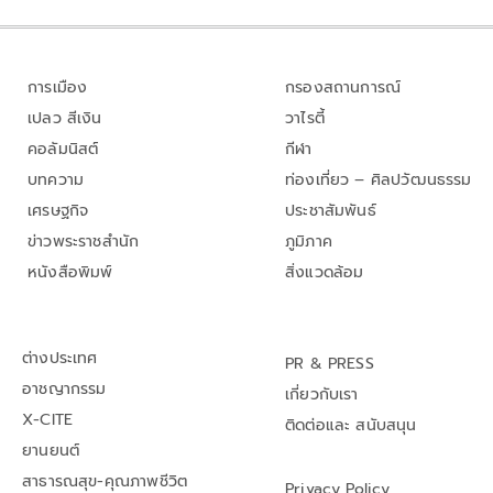
การเมือง
กรองสถานการณ์
เปลว สีเงิน
วาไรตี้
คอลัมนิสต์
กีฬา
บทความ
ท่องเที่ยว – ศิลปวัฒนธรรม
เศรษฐกิจ
ประชาสัมพันธ์
ข่าวพระราชสำนัก
ภูมิภาค
หนังสือพิมพ์
สิ่งแวดล้อม
ต่างประเทศ
PR & PRESS
อาชญากรรม
เกี่ยวกับเรา
X-CITE
ติดต่อและ สนับสนุน
ยานยนต์
สาธารณสุข-คุณภาพชีวิต
Privacy Policy