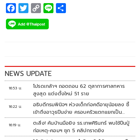
F
T
C
Li
S
ac
wi
o
n
h
e
tt
p
e
ar
b
er
y
e
o
Li
o
n
k
k
NEWS UPDATE
โปรดเกล้าฯ ถอดถอน 62 ตุลาการศาลทหาร
16:53 น.
สูงสุด แต่งตั้งใหม่ 51 ราย
อธิบดีกรมพินิจฯ ห่วงเด็กก่อคดีอายุน้อยลง ชี้
16:22 น.
เข้าถึงอาวุธปืนง่าย ครอบครัวแตกแยกเป็น
ชนวนสำคัญ
ตะลึง! ค้นบ้านมือยิง รร.เทพศิรินทร์ พบใช้ปืนปู่
16:19 น.
ก่อเหตุ-คอมฯ ซุก 5 คลิปกราดยิง