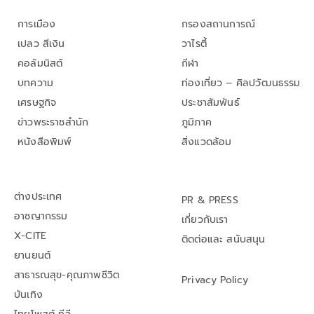
การเมือง
กรองสถานการณ์
เปลว สีเงิน
วาไรตี้
คอลัมนิสต์
กีฬา
บทความ
ท่องเที่ยว – ศิลปวัฒนธรรม
เศรษฐกิจ
ประชาสัมพันธ์
ข่าวพระราชสำนัก
ภูมิภาค
หนังสือพิมพ์
สิ่งแวดล้อม
ต่างประเทศ
PR & PRESS
อาชญากรรม
เกี่ยวกับเรา
X-CITE
ติดต่อและ สนับสนุน
ยานยนต์
สาธารณสุข-คุณภาพชีวิต
Privacy Policy
บันเทิง