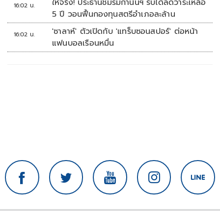
ให้จริง! ประธานชมรมกำนันฯ รับได้ลดวาระเหลือ
16:02 น.
5 ปี วอนฟื้นกองทุนสตรีอำเภอละล้าน
'ซาลาห์' ตัวเปิดกับ 'แทร็บซอนสปอร์' ต่อหน้า
16:02 น.
แฟนบอลเรือนหมื่น