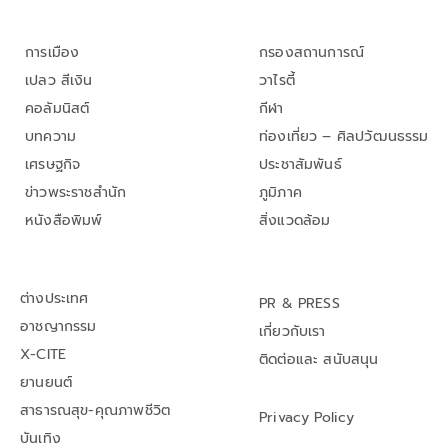
การเมือง
กรองสถานการณ์
เปลว สีเงิน
วาไรตี้
คอลัมนิสต์
กีฬา
บทความ
ท่องเที่ยว – ศิลปวัฒนธรรม
เศรษฐกิจ
ประชาสัมพันธ์
ข่าวพระราชสำนัก
ภูมิภาค
หนังสือพิมพ์
สิ่งแวดล้อม
ต่างประเทศ
PR & PRESS
อาชญากรรม
เกี่ยวกับเรา
X-CITE
ติดต่อและ สนับสนุน
ยานยนต์
สาธารณสุข-คุณภาพชีวิต
Privacy Policy
บันเทิง