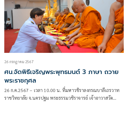
26 กรกฎาคม 2567
ศน.จัดพิธีเจริญพระพุทธมนต์ 3 ภาษา ถวาย
พระราชกุศล
26 ก.ค.2567 – เวลา 10.00 น. ที่มหาวชิราลงกรณบาลีเถรวาท
ราชวิทยาลัย จ.นครปฐม พระธรรมวชิราจารย์ เจ้าอาวาสวัด
สุวรรณาราม เป็นประธานฝ่ายสงฆ์ นางสาวสุดาวรรณ หวังศุภกิจ
โกศล รัฐมนตรีว่าการกระทรวงวัฒนธรรม มอบหมายให้นางยุพา
ทวีวัฒนะกิจบวร