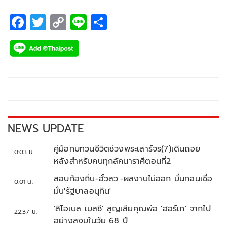
F
T
C
Li
S
ac
wi
o
n
h
e
tt
p
e
ar
b
er
y
e
o
Li
o
n
k
k
NEWS UPDATE
คู่มือทบทวนชีวิตช่วงพระเสาร์จร(7)เดินถอย
0:03 น.
หลังสำหรับคนทุกลัคนาราศีตอนที่2
สอบท้องถิ่น-ฮั้วสว.-ผลงานไม่ออก บั่นทอนเชื่อ
0:01 น.
มั่น'รัฐบาลอนุทิน'
'ลิโอเนล เมสซี' สูญเสียคุณพ่อ 'ฮอร์เก' จากไป
22:37 น.
อย่างสงบในวัย 68 ปี