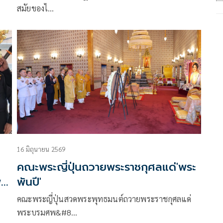
สมัยของไ…
16 มิถุนายน 2569
คณะพระญี่ปุ่นถวายพระราชกุศลแด่'พระ
ระ
พันปี'
ะ
คณะพระญี่ปุ่นสวดพระพุทธมนต์ถวายพระราชกุศลแด่
พระบรมศพ&#8…