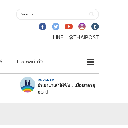
LINE : @THAIPOST
พ์
ไทยโพสต์ ทีวี
มองมุมสูง
จำเขามาเล่าให้ฟัง : เมื่อเราอายุ
80 ปี