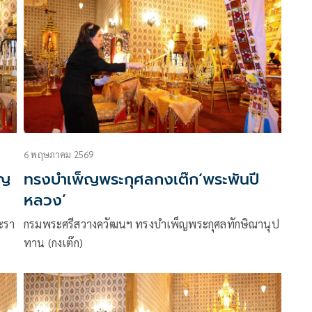
ช่างสิบหมู่รวมพลังรังสรรค์ศิลปกรรมสุดประณีต
6 พฤษภาคม 2569
็ญ
ทรงบำเพ็ญพระกุศลกงเต๊ก‘พระพันปี
หลวง’
ะรา
กรมพระศรีสวางควัฒนฯ ทรงบำเพ็ญพระกุศลทักษิณานุป
ทาน (กงเต๊ก)