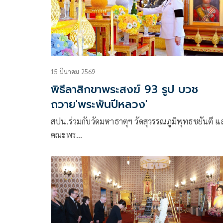
15 มีนาคม 2569
พิธีลาสิกขาพระสงฆ์ 93 รูป บวช
ถวาย'พระพันปีหลวง'
สปน.ร่วมกับวัดมหาธาตุฯ วัดสุวรรณภูมิพุทธชยันตี แ
คณะพร…