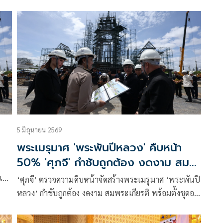
5 มิถุนายน 2569
พระเมรุมาศ 'พระพันปีหลวง' คืบหน้า
50% 'ศุภจี' กำชับถูกต้อง งดงาม สม
พระเกียรติ
 เผย
‘ศุภจี’ ตรวจความคืบหน้าจัดสร้างพระเมรุมาศ ‘พระพันปี
็จ
หลวง’ กำชับถูกต้อง งดงาม สมพระเกียรติ พร้อมตั้งชุดอนุ
กก.เป็นที่ปรึกษา เผยโครงสร้างคืบหน้า 50% ภาพรวม
แล้วเสร็จ 23.65% ส่วนพระโกศจันทน์เร่งขยายลวดลาย