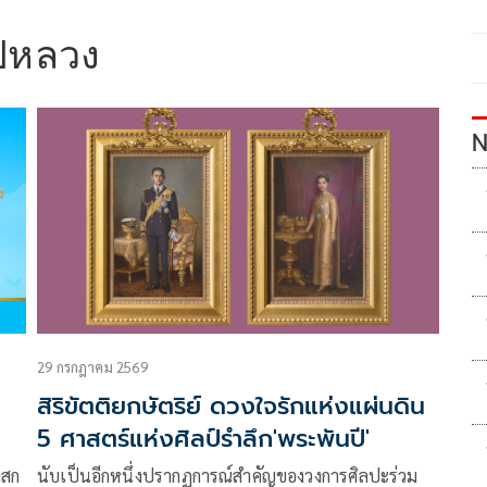
ปีหลวง
N
29 กรกฎาคม 2569
สิริขัตติยกษัตริย์ ดวงใจรักแห่งแผ่นดิน
5 ศาสตร์แห่งศิลป์รำลึก'พระพันปี'
พสก
นับเป็นอีกหนึ่งปรากฏการณ์สำคัญของวงการศิลปะร่วม