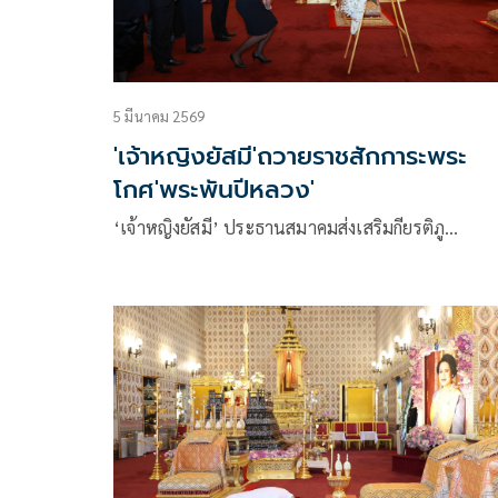
5 มีนาคม 2569
'เจ้าหญิงยัสมี'ถวายราชสักการะพระ
โกศ'พระพันปีหลวง'
‘เจ้าหญิงยัสมี’ ประธานสมาคมส่งเสริมกียรติภู…