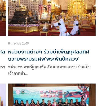
8 เมษายน 2569
ศล
หน่วยงานต่างๆ ร่วมบำเพ็ญกุศลอุทิศ
ถวายพระบรมศพ'พระพันปีหลวง'
ะรา
หน่วยงานภาครัฐ กองทัพเรือ และภาคเอกชน ร่วมเป็น
เจ้าภาพบำ…