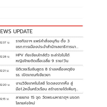
EWS UPDATE
ราชกิจจาฯ แพร่คำสั่งอนุทิน ตั้ง 3
12:37 น.
ขรก.การเมืองประจำสำนักเลขาธิการนา
ยกฯ
HPV ภัยเงียบใกล้ตัว ชะล่าใจไม่ได้
12:28 น.
หญิงไทยติดเชื้อเฉลี่ย 9 ราย/วัน
นิติเวชเริ่มชันสูตร 8 ร่างเหยื่อเหตุยิง
12:21 น.
รร. เปิดเกณฑ์เยียวยา
งานวิจัยเทคโนโลยี โดดลงจากหิ้ง สู่
12:20 น.
มือ1.2หมื่นครัวเรือน สร้างรายได้เพิ่มทุก
เดือน
ลายแทง 15 จุด วัดพระมหาธาตุฯ มรดก
12:15 น.
โลกแห่งใหม่