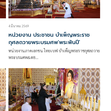
4 มีนาคม 2569
หน่วยงาน ประชาชน บำเพ็ญพระราช
กุศลถวายพระบรมศพ'พระพันปี'
หน่วยงานภาคเอกชน ไทยเบฟ บำเพ็ญพระราชกุศลถวาย
พระบรมศพ&#8…