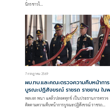
นิกรชาวไ…
7 กรกฎาคม 2569
ผบ.ทบ.และคณะตรวจความคืบหน้าการ
บูรณะปฏิสังขรณ์ ราชรถ ราชยาน ในพ
ราชพิธีถวายพระเพลิงพระบรมศพ พร
พลเอก พนา แคล้วปลอดทุกข์ เป็นประธานการตรวจ
พันปีหลวง
ติดตามความคืบหน้าการบูรณะปฏิสังขรณ์ ราชรถ