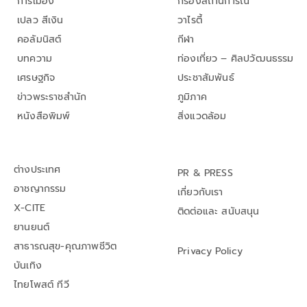
การเมือง
กรองสถานการณ์
เปลว สีเงิน
วาไรตี้
คอลัมนิสต์
กีฬา
บทความ
ท่องเที่ยว – ศิลปวัฒนธรรม
เศรษฐกิจ
ประชาสัมพันธ์
ข่าวพระราชสำนัก
ภูมิภาค
หนังสือพิมพ์
สิ่งแวดล้อม
ต่างประเทศ
PR & PRESS
อาชญากรรม
เกี่ยวกับเรา
X-CITE
ติดต่อและ สนับสนุน
ยานยนต์
สาธารณสุข-คุณภาพชีวิต
Privacy Policy
บันเทิง
ไทยโพสต์ ทีวี