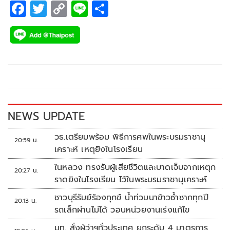
F
T
C
Li
S
ac
wi
o
n
h
e
tt
p
e
ar
b
er
y
e
o
Li
o
n
k
k
NEWS UPDATE
วธ.เตรียมพร้อม พิธีการศพในพระบรมราชานุ
20:59 น.
เคราะห์ เหตุยิงในโรงเรียน
ในหลวง ทรงรับผู้เสียชีวิตและบาดเจ็บจากเหตุก
20:27 น.
ราดยิงในโรงเรียน ไว้ในพระบรมราชานุเคราะห์
ชาวบุรีรัมย์ร้องทุกข์ น้ำท่วมนาข้าวซ้ำซากทุกปี
20:13 น.
รถเล็กผ่านไม่ได้ วอนหน่วยงานเร่งแก้ไข
มท. สั่งผู้ว่าฯทั่วประเทศ ยกระดับ 4 มาตรการ