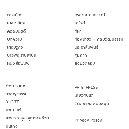
การเมือง
กรองสถานการณ์
เปลว สีเงิน
วาไรตี้
คอลัมนิสต์
กีฬา
บทความ
ท่องเที่ยว – ศิลปวัฒนธรรม
เศรษฐกิจ
ประชาสัมพันธ์
ข่าวพระราชสำนัก
ภูมิภาค
หนังสือพิมพ์
สิ่งแวดล้อม
ต่างประเทศ
PR & PRESS
อาชญากรรม
เกี่ยวกับเรา
X-CITE
ติดต่อและ สนับสนุน
ยานยนต์
สาธารณสุข-คุณภาพชีวิต
Privacy Policy
บันเทิง