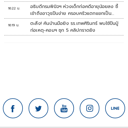
อธิบดีกรมพินิจฯ ห่วงเด็กก่อคดีอายุน้อยลง ชี้
16:22 น.
เข้าถึงอาวุธปืนง่าย ครอบครัวแตกแยกเป็น
ชนวนสำคัญ
ตะลึง! ค้นบ้านมือยิง รร.เทพศิรินทร์ พบใช้ปืนปู่
16:19 น.
ก่อเหตุ-คอมฯ ซุก 5 คลิปกราดยิง