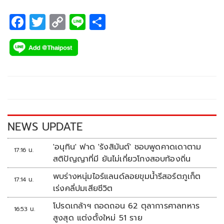
F
T
C
Li
S
ac
wi
o
n
h
e
tt
p
e
ar
b
er
y
e
o
Li
o
n
k
k
NEWS UPDATE
'อนุทิน' ฟาด 'รังสิมันต์' ชอบพูดคาดเดาตาม
17:16 น.
สติปัญญาที่มี ยันไม่เกี่ยวโกงสอบท้องถิ่น
พบร่างหนุ่มไอร์แลนด์ลอยขุมน้ำรีสอร์ตภูเก็ต
17:14 น.
เร่งคลี่ปมเสียชีวิต
โปรดเกล้าฯ ถอดถอน 62 ตุลาการศาลทหาร
16:53 น.
สูงสุด แต่งตั้งใหม่ 51 ราย