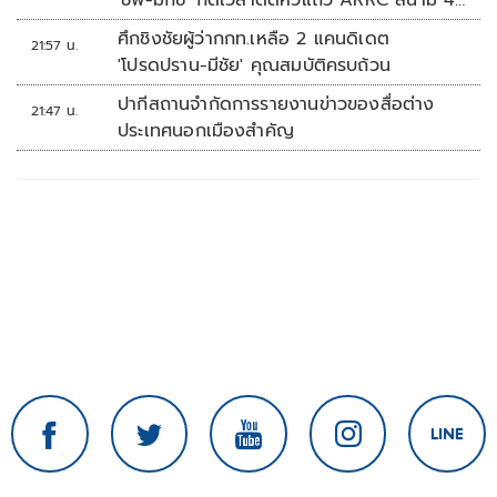
'ชิพ-มิกซ์' กดเวลาติดหัวแถว ARRC สนาม 4
ที่มัลดาลิกา
ศึกชิงชัยผู้ว่ากกท.เหลือ 2 แคนดิเดต
21:57 น.
'โปรดปราน-มีชัย' คุณสมบัติครบถ้วน
ปากีสถานจำกัดการรายงานข่าวของสื่อต่าง
21:47 น.
ประเทศนอกเมืองสำคัญ