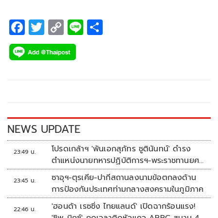
F
T
C
Li
S
ac
wi
o
n
h
e
tt
p
e
ar
b
er
y
e
o
Li
o
n
k
k
NEWS UPDATE
โปรดเกล้าฯ 'พันเอกสุภัทร ชูตินันทน์' ดำรง
23:49 น.
ตำแหน่งนายทหารปฏิบัติการฯ-พระราชทานยศ
'พลตรี'
ซาอุฯ-ตุรเคีย-ปากีสถานลงนามข้อตกลงด้าน
23:45 น.
การป้องกันประเทศท่ามกลางสงครามในภูมิภาค
'ฮอนด้า เรซซิ่ง ไทยแลนด์' เปิดฉากร้อนแรง!
22:46 น.