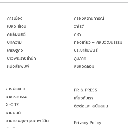
การเมือง
กรองสถานการณ์
เปลว สีเงิน
วาไรตี้
คอลัมนิสต์
กีฬา
บทความ
ท่องเที่ยว – ศิลปวัฒนธรรม
เศรษฐกิจ
ประชาสัมพันธ์
ข่าวพระราชสำนัก
ภูมิภาค
หนังสือพิมพ์
สิ่งแวดล้อม
ต่างประเทศ
PR & PRESS
อาชญากรรม
เกี่ยวกับเรา
X-CITE
ติดต่อและ สนับสนุน
ยานยนต์
สาธารณสุข-คุณภาพชีวิต
Privacy Policy